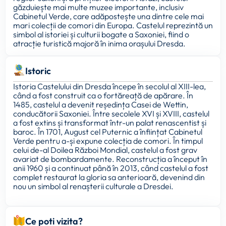
găzduiește mai multe muzee importante, inclusiv
Cabinetul Verde, care adăpostește una dintre cele mai
mari colecții de comori din Europa. Castelul reprezintă un
simbol al istoriei și culturii bogate a Saxoniei, fiind o
atracție turistică majoră în inima orașului Dresda.
Istoric
Istoria Castelului din Dresda începe în secolul al XIII-lea,
când a fost construit ca o fortăreață de apărare. În
1485, castelul a devenit reședința Casei de Wettin,
conducătorii Saxoniei. Între secolele XVI și XVIII, castelul
a fost extins și transformat într-un palat renascentist și
baroc. În 1701, August cel Puternic a înființat Cabinetul
Verde pentru a-și expune colecția de comori. În timpul
celui de-al Doilea Război Mondial, castelul a fost grav
avariat de bombardamente. Reconstrucția a început în
anii 1960 și a continuat până în 2013, când castelul a fost
complet restaurat la gloria sa anterioară, devenind din
nou un simbol al renașterii culturale a Dresdei.
Ce poti vizita?