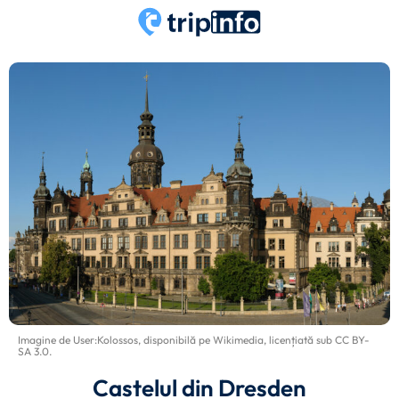
Imagine de
User:Kolossos
, disponibilă pe
Wikimedia
, licențiată sub
CC BY-
SA 3.0
.
Castelul din Dresden