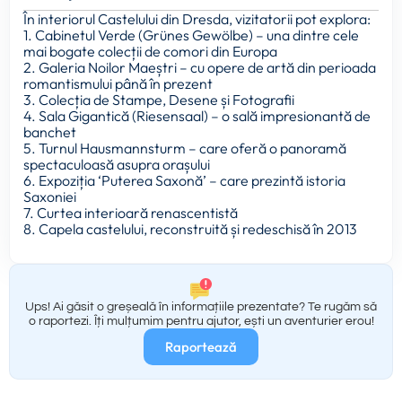
În interiorul Castelului din Dresda, vizitatorii pot explora:
1. Cabinetul Verde (Grünes Gewölbe) – una dintre cele
mai bogate colecții de comori din Europa
2. Galeria Noilor Maeștri – cu opere de artă din perioada
romantismului până în prezent
3. Colecția de Stampe, Desene și Fotografii
4. Sala Gigantică (Riesensaal) – o sală impresionantă de
banchet
5. Turnul Hausmannsturm – care oferă o panoramă
spectaculoasă asupra orașului
6. Expoziția ‘Puterea Saxonă’ – care prezintă istoria
Saxoniei
7. Curtea interioară renascentistă
8. Capela castelului, reconstruită și redeschisă în 2013
Ups! Ai găsit o greșeală în informațiile prezentate? Te rugăm să
o raportezi. Îți mulțumim pentru ajutor, ești un aventurier erou!
Raportează