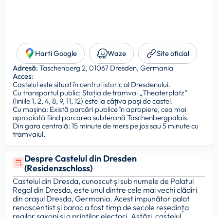
Harti Google
Waze
Site oficial
Adresă:
Taschenberg 2, 01067 Dresden, Germania
Acces:
Castelul este situat în centrul istoric al Dresdenului.
Cu transportul public: Stația de tramvai „Theaterplatz”
(liniile 1, 2, 4, 8, 9, 11, 12) este la câțiva pași de castel.
Cu mașina: Există parcări publice în apropiere, cea mai
apropiată fiind parcarea subterană Taschenbergpalais.
Din gara centrală: 15 minute de mers pe jos sau 5 minute cu
tramvaiul.
Despre Castelul din Dresden
(Residenzschloss)
Castelul din Dresda, cunoscut și sub numele de Palatul
Regal din Dresda, este unul dintre cele mai vechi clădiri
din orașul Dresda, Germania. Acest impunător palat
renascentist și baroc a fost timp de secole reședința
regilor saxoni și a prinților electori. Astăzi, castelul