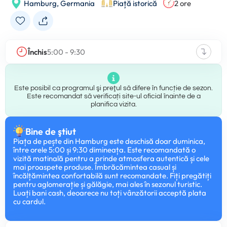
Hamburg,
Germania
Piață istorică
2 ore
Închis
5:00 - 9:30
Este posibil ca programul şi preţul să difere în funcție de sezon.
Este recomandat să verificați site-ul oficial înainte de a
planifica vizita.
Bine de ştiut
Piața de pește din Hamburg este deschisă doar duminica,
între orele 5:00 și 9:30 dimineața. Este recomandată o
vizită matinală pentru a prinde atmosfera autentică și cele
mai proaspete produse. Îmbrăcămintea casual și
încălțămintea confortabilă sunt recomandate. Fiți pregătiți
pentru aglomerație și gălăgie, mai ales în sezonul turistic.
Luați bani cash, deoarece nu toți vânzătorii acceptă plata
cu cardul.