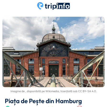
Imagine de
, disponibilă pe
Wikimedia
, licențiată sub
CC BY-SA 4.0
.
Piața de Pește din Hamburg