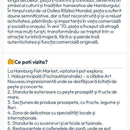
lungul secolelor, piața s-a extins și a evoluat, devenind un
simbol al culturii și tradițiilor hanseatice ale Hamburgului.
În timpul celui de-al Doilea Război Mondial, piața a suferit
daune semnificative, dar a fost reconstruită și și-a reluat
activitatea, păstrându-și importanța în viața comercială
și socială a orașului. În anii ’70, piața a început să atragă
tot mai mulți turiști, transformându-se treptat într-o
atracție turistică majoră, fără a-și pierde însă
autenticitatea și funcția comercială originală.
Ce poti vizita?
La Hamburg Fish Market, vizitatorii pot explora:
1. Hala principală (Fischauktionshalle) – o clădire Art
Nouveau impresionantă unde se desfășoară licitații de
pește și concerte.
2. Standurile exterioare cu pește proaspăt și fructe de
mare.
3. Secțiunea de produse proaspete, cu fructe, legume și
flori.
4. Zona de delicatese cu specialități locale și
internaționale.
5. Standurile cu suveniruri și articole artizanale.
6. Restaurantele și cafenelele din zonă, unde se pot