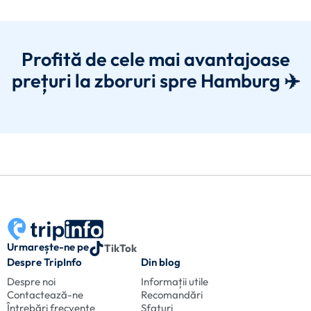
Profită de cele mai avantajoase
prețuri la zboruri spre Hamburg ✈️
Urmarește-ne pe
TikTok
Despre TripInfo
Din blog
Despre noi
Informații utile
Contactează-ne
Recomandări
Întrebări frecvente
Sfaturi