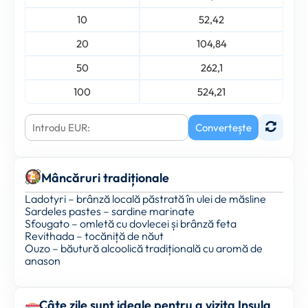
10
52,42
20
104,84
50
262,1
100
524,21
Convertește
Mâncăruri tradiționale
Ladotyri – brânză locală păstrată în ulei de măsline
Sardeles pastes – sardine marinate
Sfougato – omletă cu dovlecei și brânză feta
Revithada – tocăniță de năut
Ouzo – băutură alcoolică tradițională cu aromă de
anason
Câte zile sunt ideale pentru a vizita Insula