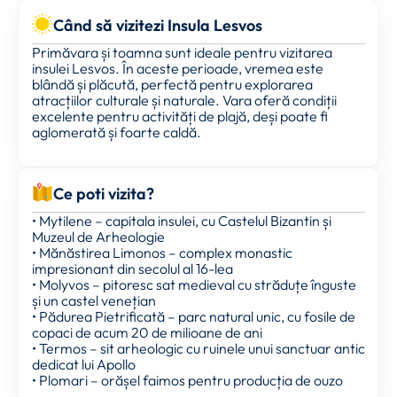
Când să vizitezi Insula Lesvos
Primăvara și toamna sunt ideale pentru vizitarea
insulei Lesvos. În aceste perioade, vremea este
blândă și plăcută, perfectă pentru explorarea
atracțiilor culturale și naturale. Vara oferă condiții
excelente pentru activități de plajă, deși poate fi
aglomerată și foarte caldă.
Ce poti vizita?
• Mytilene – capitala insulei, cu Castelul Bizantin și
Muzeul de Arheologie
• Mănăstirea Limonos – complex monastic
impresionant din secolul al 16-lea
• Molyvos – pitoresc sat medieval cu străduțe înguste
și un castel venețian
• Pădurea Pietrificată – parc natural unic, cu fosile de
copaci de acum 20 de milioane de ani
• Termos – sit arheologic cu ruinele unui sanctuar antic
dedicat lui Apollo
• Plomari – orășel faimos pentru producția de ouzo