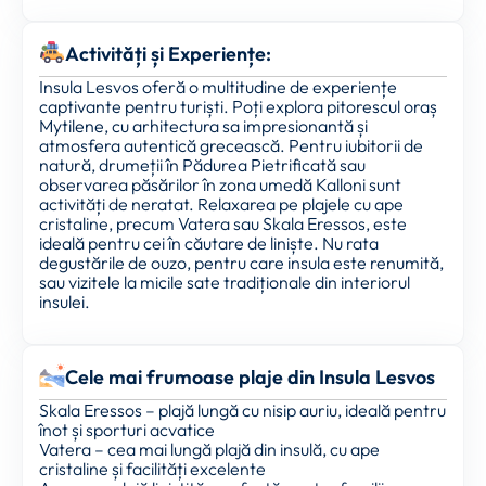
Activități și Experiențe:
Insula Lesvos oferă o multitudine de experiențe
captivante pentru turiști. Poți explora pitorescul oraș
Mytilene, cu arhitectura sa impresionantă și
atmosfera autentică grecească. Pentru iubitorii de
natură, drumeții în Pădurea Pietrificată sau
observarea păsărilor în zona umedă Kalloni sunt
activități de neratat. Relaxarea pe plajele cu ape
cristaline, precum Vatera sau Skala Eressos, este
ideală pentru cei în căutare de liniște. Nu rata
degustările de ouzo, pentru care insula este renumită,
sau vizitele la micile sate tradiționale din interiorul
insulei.
Cele mai frumoase plaje din Insula Lesvos
Skala Eressos – plajă lungă cu nisip auriu, ideală pentru
înot și sporturi acvatice
Vatera – cea mai lungă plajă din insulă, cu ape
cristaline și facilități excelente