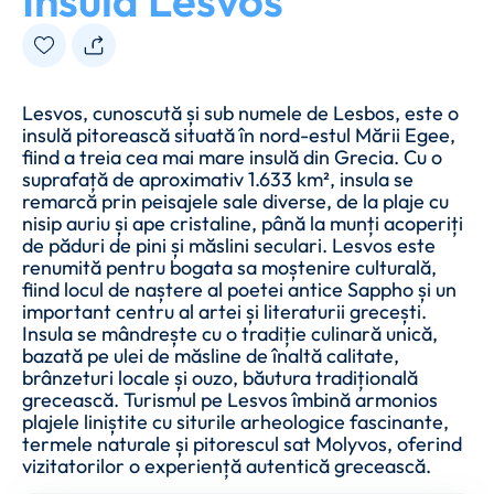
Insula Lesvos
Lesvos, cunoscută și sub numele de Lesbos, este o
insulă pitorească situată în nord-estul Mării Egee,
fiind a treia cea mai mare insulă din Grecia. Cu o
suprafață de aproximativ 1.633 km², insula se
remarcă prin peisajele sale diverse, de la plaje cu
nisip auriu și ape cristaline, până la munți acoperiți
de păduri de pini și măslini seculari. Lesvos este
renumită pentru bogata sa moștenire culturală,
fiind locul de naștere al poetei antice Sappho și un
important centru al artei și literaturii grecești.
Insula se mândrește cu o tradiție culinară unică,
bazată pe ulei de măsline de înaltă calitate,
brânzeturi locale și ouzo, băutura tradițională
grecească. Turismul pe Lesvos îmbină armonios
plajele liniștite cu siturile arheologice fascinante,
termele naturale și pitorescul sat Molyvos, oferind
vizitatorilor o experiență autentică grecească.