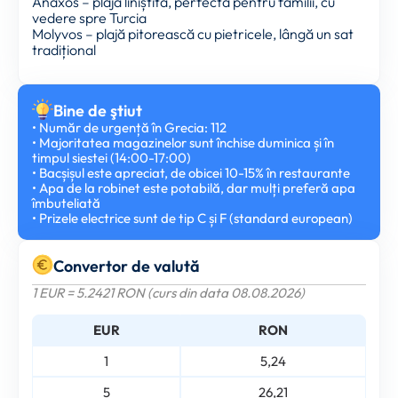
Anaxos – plajă liniștită, perfectă pentru familii, cu
vedere spre Turcia
Molyvos – plajă pitorească cu pietricele, lângă un sat
tradițional
Bine de ştiut
• Număr de urgență în Grecia: 112
• Majoritatea magazinelor sunt închise duminica și în
timpul siestei (14:00-17:00)
• Bacșișul este apreciat, de obicei 10-15% în restaurante
• Apa de la robinet este potabilă, dar mulți preferă apa
îmbuteliată
• Prizele electrice sunt de tip C și F (standard european)
Convertor de valută
1 EUR = 5.2421 RON (curs din data 08.08.2026)
EUR
RON
1
5,24
5
26,21