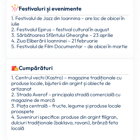
Festivaluri și evenimente
1. Festivalul de Jazz din Ioannina – are loc de obicei în
iulie
2. Festivalul Epirus – festival cultural în august
3. Sărbătoarea Sfântului Gheorghe – 23 aprilie
4. Ziua Eliberării Ioanninei – 21 februarie
5. Festivalul de Film Documentar – de obicei în martie
Cumpărături
1. Centrul vechi (Kastro) – magazine tradiționale cu
produse locale, bijuterii din argint și obiecte de
artizanat
2. Strada Averof – principala stradă comercială cu
magazine de marcă
3. Piața centrală – fructe, legume și produse locale
proaspete
4. Suveniruri specifice: produse din argint filigran,
dulciuri tradiționale (baklava, ravani), brânză feta
locală