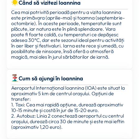
Când să vizitezi Ioannina
Cea mai potrivită perioadă pentru a vizita Ioannina
este primăvara (aprilie-mai) și toamna (septembrie-
octombrie). În aceste perioade, temperaturile sunt
plăcute, iar natura este în plină splendoare. Vara
poate fi foarte caldă, cu temperaturi ce depășesc
adesea 30°C, dar este sezonul ideal pentru activități
în aer liber și festivaluri. Iarna este rece și umedă, cu
posibilitate de ninsoare, însă oferă o atmosferă
magică, mai ales în jurul sărbătorilor de iarnă.
Cum să ajungi în Ioannina
Aeroportul Internațional Ioannina (IOA) este situat la
aproximativ 5 km de centrul orașului. Opțiuni de
transfer:
1. Taxi: Cea mai rapidă opțiune, durează aproximativ
10-15 minute și costă în jur de 15-20 euro.
2. Autobuz: Linia 2 conectează aeroportul cu centrul
orașului, durează circa 30 de minute și este mai ieftin
(aproximativ 1,20 euro).