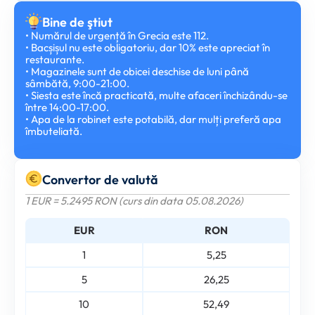
Bine de ştiut
• Numărul de urgență în Grecia este 112.
• Bacșișul nu este obligatoriu, dar 10% este apreciat în
restaurante.
• Magazinele sunt de obicei deschise de luni până
sâmbătă, 9:00-21:00.
• Siesta este încă practicată, multe afaceri închizându-se
între 14:00-17:00.
• Apa de la robinet este potabilă, dar mulți preferă apa
îmbuteliată.
Convertor de valută
1 EUR = 5.2495 RON (curs din data 05.08.2026)
EUR
RON
1
5,25
5
26,25
10
52,49