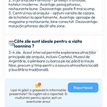
hoteluri moderne. Avantaje: peisaj pitoresc,
restaurante bune. Dezavantaje: poate fi mai scump.
3. Centrul nou al orașului – opțiuni variate de cazare,
de la hoteluri la apartamente. Avantaje: aproape de
magazine și restaurante, bine conectat. Dezavantaje:
mai puțin pitoresc decât alte zone.
Câte zile sunt ideale pentru a vizita
Ioannina ?
3-4 zile. Acest interval permite explorarea atracțiilor
principale ale orașului, inclusiv Castelul, Muzeul de
Argintărie, o plimbare cu barca pe lac până la Insula
Nissi, precum și timp pentru a savura atmosfera locală
și bucătăria tradițională.
Raportează
Ups! Ai găsit o greșeală în informațiile
prezentate? Te rugăm să o raportezi. Îți
mulțumim pentru ajutor, ești un
aventurier erou!