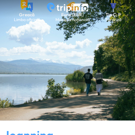
Greacă
Euro (EUR)
Tip C, F
Limba oficială
Moneda națională
Tip priză