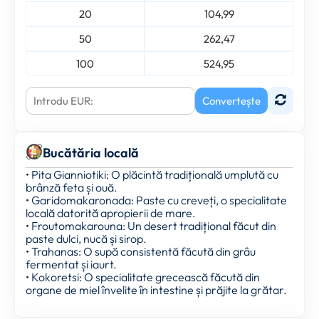
20
104,99
50
262,47
100
524,95
Convertește
Bucătăria locală
• Pita Gianniotiki: O plăcintă tradițională umplută cu
brânză feta și ouă.
• Garidomakaronada: Paste cu creveți, o specialitate
locală datorită apropierii de mare.
• Froutomakarouna: Un desert tradițional făcut din
paste dulci, nucă și sirop.
• Trahanas: O supă consistentă făcută din grâu
fermentat și iaurt.
• Kokoretsi: O specialitate grecească făcută din
organe de miel învelite în intestine și prăjite la grătar.