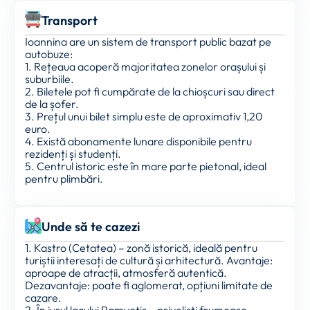
Transport
Ioannina are un sistem de transport public bazat pe
autobuze:
1. Rețeaua acoperă majoritatea zonelor orașului și
suburbiile.
2. Biletele pot fi cumpărate de la chioșcuri sau direct
de la șofer.
3. Prețul unui bilet simplu este de aproximativ 1,20
euro.
4. Există abonamente lunare disponibile pentru
rezidenți și studenți.
5. Centrul istoric este în mare parte pietonal, ideal
pentru plimbări.
Unde să te cazezi
1. Kastro (Cetatea) – zonă istorică, ideală pentru
turiștii interesați de cultură și arhitectură. Avantaje:
aproape de atracții, atmosferă autentică.
Dezavantaje: poate fi aglomerat, opțiuni limitate de
cazare.
2. În jurul lacului Pamvotis – priveliști frumoase,