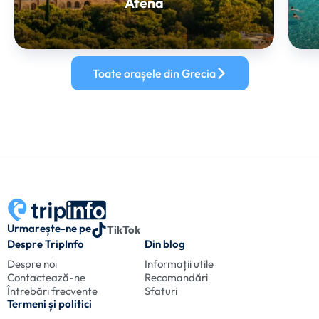
Atena
Toate orașele din Grecia
Urmarește-ne pe
TikTok
Despre TripInfo
Din blog
Despre noi
Informații utile
Contactează-ne
Recomandări
Întrebări frecvente
Sfaturi
Termeni și politici