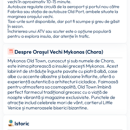
vechi în aproximativ 10-15 minute.
Autobuze regulate circulă de la aeroport și portul nou către
Fabrika sau stația de autobuze Old Port, ambele situate la
marginea orașului vechi.
Taxi-urile sunt disponibile, dar pot fi scumpe și greu de găsit
în sezon.
Închirierea unui ATV sau scuter este o opțiune populară
pentru a explora insula, dar atenție în trafic.
Despre Orașul Vechi Mykonos (Chora)
Mykonos Old Town, cunoscut și sub numele de Chora,
este inima pitorească a insulei grecești Mykonos. Acest
labirint de străduțe înguste pavate cu piatră albă, case
albe cu accente albastre și balcoane înflorite, oferă o
experiență autentică a arhitecturii cicladice. Faimoasă
pentru atmosfera sa cosmopolită, Old Town îmbină
perfect farmecul tradițional grecesc cu o viață de
noapte vibrantă și magazine exclusiviste. Punctele de
atracție includ celebrele mori de vânt, cartierul Little
Venice și numeroasele biserici bizantine.
Istoric