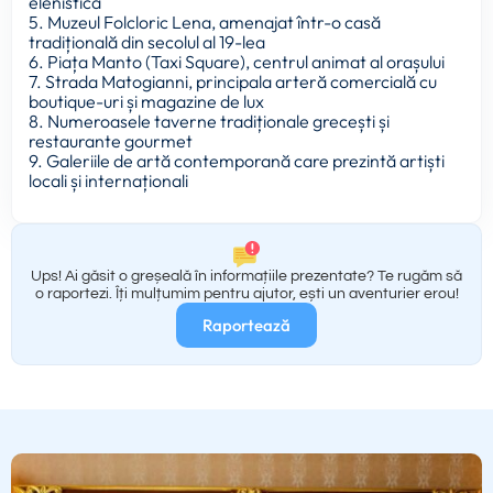
elenistică
5. Muzeul Folcloric Lena, amenajat într-o casă
tradițională din secolul al 19-lea
6. Piața Manto (Taxi Square), centrul animat al orașului
7. Strada Matogianni, principala arteră comercială cu
boutique-uri și magazine de lux
8. Numeroasele taverne tradiționale grecești și
restaurante gourmet
9. Galeriile de artă contemporană care prezintă artiști
locali și internaționali
Ups! Ai găsit o greșeală în informațiile prezentate? Te rugăm să
o raportezi. Îți mulțumim pentru ajutor, ești un aventurier erou!
Raportează