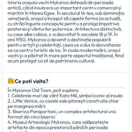
Istoria orașului vechi Mykonos datează din perioada
antică, când insula era un important centru comercial și
maritim în Marea Egee. În secolul al 16-lea, sub dominația
venețiană, orașul a început să capete forma sa actuală,
cu străzi înguste concepute pentru a proteja împotriva
pirateriei și vânturilor puternice. Arhitectura distinctivă,
cu case albe cubice, s-a dezvoltat în secolele 18 și 19. În
anii 1950, Mykonos a devenit o destinație populară
pentru artiști și celebritați, ceea ce a dus la dezvoltarea
sa ca centru turistic de lux. În ciuda modernizării, orașul
vechi și-a păstrat în mare parte aspectul tradițional, fiind
acum protejat ca sit de patrimoniu cultural.
Ce poti vizita?
În Mykonos Old Town, poți explora:
1. Celebrele mori de vânt Kato Mili, simbol iconic al insulei
2. Little Venice, cu casele sale pitorești construite chiar
pe marginea mării
3. Biserica Paraportiani, un complex arhitectural unic
format din cinci biserici
4. Muzeul Arheologic Mykonos, care adăpostește
artefacte din epoca preistorică până în perioada