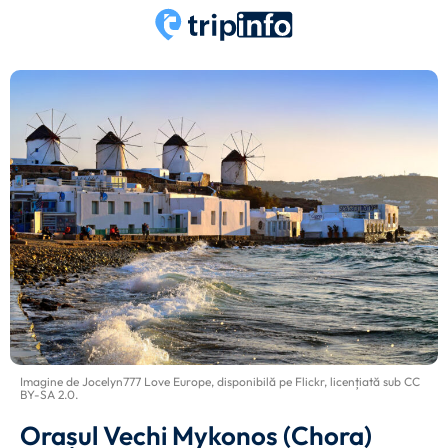
Imagine de
Jocelyn777 Love Europe
, disponibilă pe
Flickr
, licențiată sub
CC
BY-SA 2.0
.
Orașul Vechi Mykonos (Chora)