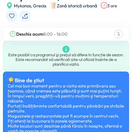
Mykonos,
Grecia
Zonă istorică urbană
3 ore
Deschis acum
8:00 - 16:00
Este posibil ca programul şi preţul să difere în funcție de sezon.
Este recomandat să verificați site-ul oficial înainte de a
planifica vizita.
Bine de ştiut
Cel mai bun moment pentru a vizita este primăvara sau
toamna, când vremea este plăcută și sunt mai puțini turiști.
În timpul verii, pregătiți-vă pentru mulțimi și temperaturi
ridicate.
Purtați încălțăminte confortabilă pentru plimbări pe străzile
pietruite.
Magazinele și restaurantele pot fi scumpe în centrul vechi.
Fiți atenți la buzunare în zonele aglomerate.
Multe localuri sunt deschise până târziu în noapte, oferind o
viață de noapte vibrantă.