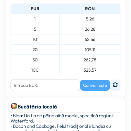
EUR
RON
1
5,26
5
26,28
10
52,56
20
105,11
50
262,78
100
525,57
Convertește
Bucătăria locală
• Blaa: Un tip de pâine albă moale, specifică regiunii
Waterford.
• Bacon and Cabbage: Felul tradițional irlandez cu