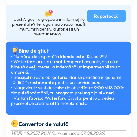
Raportează
Ups! Ai găsit o greșeală în informațiile
prezentate? Te rugăm să o raportezi. Îți
mulțumim pentru ajutor, ești un
aventurier erou!
Bine de ştiut
• Numărul de urgență în Irlanda este 112 sau 999.
• Waterford are un climat temperat oceanic, așa că e
bine să aveți mereu la îndemână un impermeabil sau o
umbrelă.
• Bacșișul nu este obligatoriu, dar se practică în general
10-15% în restaurante pentru un serviciu bun.
• Magazinele sunt deschise de obicei între 9:00 și 18:00 în
timpul săptămânii, cu program prelungit joi și vineri.
• Vizitați fabrica Waterford Crystal pentru a vedea
procesul de creație al faimosului cristal.
Convertor de valută
1 EUR = 5.2557 RON (curs din data 07.08.2026)