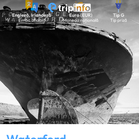
Engleză, Irlandeză
Euro (EUR)
Tip G
Limba oficială
Moneda națională
Tip priză