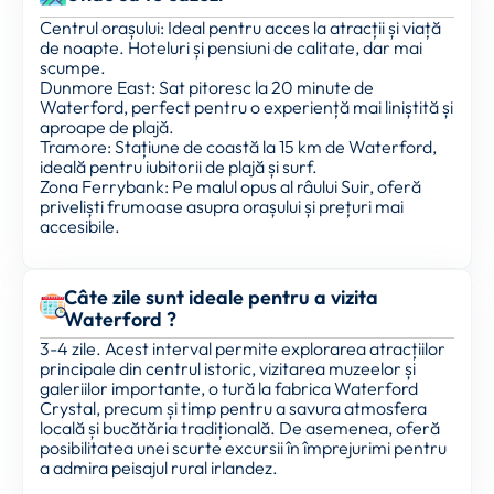
Centrul orașului: Ideal pentru acces la atracții și viață
de noapte. Hoteluri și pensiuni de calitate, dar mai
scumpe.
Dunmore East: Sat pitoresc la 20 minute de
Waterford, perfect pentru o experiență mai liniștită și
aproape de plajă.
Tramore: Stațiune de coastă la 15 km de Waterford,
ideală pentru iubitorii de plajă și surf.
Zona Ferrybank: Pe malul opus al râului Suir, oferă
priveliști frumoase asupra orașului și prețuri mai
accesibile.
Câte zile sunt ideale pentru a vizita
Waterford ?
3-4 zile. Acest interval permite explorarea atracțiilor
principale din centrul istoric, vizitarea muzeelor și
galeriilor importante, o tură la fabrica Waterford
Crystal, precum și timp pentru a savura atmosfera
locală și bucătăria tradițională. De asemenea, oferă
posibilitatea unei scurte excursii în împrejurimi pentru
a admira peisajul rural irlandez.