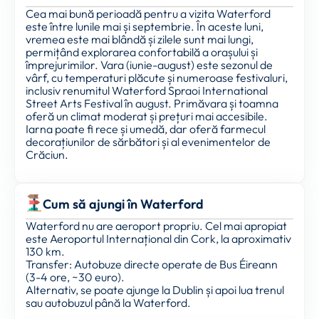
Cea mai bună perioadă pentru a vizita Waterford
este între lunile mai și septembrie. În aceste luni,
vremea este mai blândă și zilele sunt mai lungi,
permițând explorarea confortabilă a orașului și
împrejurimilor. Vara (iunie-august) este sezonul de
vârf, cu temperaturi plăcute și numeroase festivaluri,
inclusiv renumitul Waterford Spraoi International
Street Arts Festival în august. Primăvara și toamna
oferă un climat moderat și prețuri mai accesibile.
Iarna poate fi rece și umedă, dar oferă farmecul
decorațiunilor de sărbători și al evenimentelor de
Crăciun.
Cum să ajungi în Waterford
Waterford nu are aeroport propriu. Cel mai apropiat
este Aeroportul Internațional din Cork, la aproximativ
130 km.
Transfer: Autobuze directe operate de Bus Éireann
(3-4 ore, ~30 euro).
Alternativ, se poate ajunge la Dublin și apoi lua trenul
sau autobuzul până la Waterford.