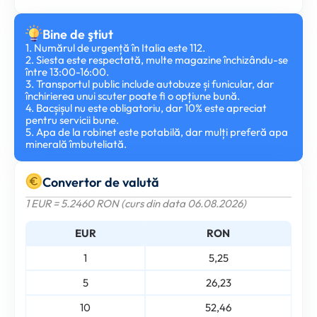
Bine de ştiut
1. Numărul de urgență în Italia este 112.
2. Siesta este respectată, multe magazine închizându-se
între 13:00-16:00.
3. Transportul public include autobuze și funicular, dar
închirierea unui scuter poate fi o opțiune bună.
4. Bacșișul nu este obligatoriu, dar 10% este apreciat
pentru servicii bune.
5. Apa de la robinet este potabilă, dar mulți preferă apa
minerală îmbuteliată.
Convertor de valută
1 EUR = 5.2460 RON (curs din data 06.08.2026)
EUR
RON
1
5,25
5
26,23
10
52,46