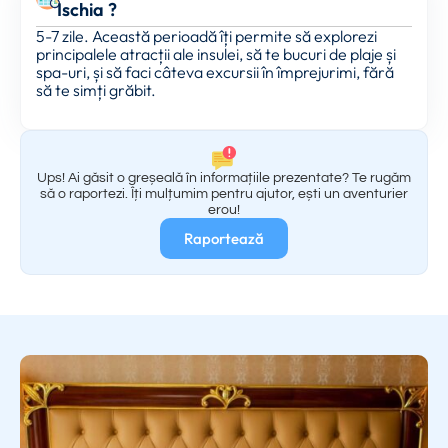
Ischia ?
5-7 zile. Această perioadă îți permite să explorezi
principalele atracții ale insulei, să te bucuri de plaje și
spa-uri, și să faci câteva excursii în împrejurimi, fără
să te simți grăbit.
Ups! Ai găsit o greșeală în informațiile prezentate? Te rugăm
să o raportezi. Îți mulțumim pentru ajutor, ești un aventurier
erou!
Raportează