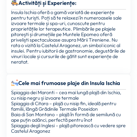
Activități și Experiențe:
Insula Ischia oferă o gamă variată de experiențe
pentru turiști. Poți să te relaxezi în numeroasele sale
izvoare termale și spa-uri, cunoscute pentru
proprietățile lor terapeutice. Plimbările pe plajele
pitorești și drumețiile pe Muntele Epomeo oferă
priveliști spectaculoase asupra Mării Tireniene. Nu
rata o vizită la Castelul Aragonez, un simbol iconic al
insulei. Pentru iubitorii de gastronomie, degustările de
vinuri locale și cursurile de gătit sunt experiențe de
neratat.
Cele mai frumoase plaje din Insula Ischia
Spiaggia dei Maronti – cea mai lungă plajă din Ischia,
cu nisip negru și izvoare termale
Spiaggia di Citara – plajă cu nisip fin, ideală pentru
familii, lângă Grădinile Termale Poseidon
Baia di San Montano – plajă în formă de semilună cu
ape puțin adânci, perfectă pentru înot
Spiaggia degli Inglesi – plajă pitorească cu vedere spre
Castelul Aragonez