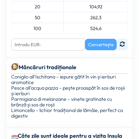
20
104,92
50
262,3
100
524,6
Convertește
Mâncăruri tradiționale
Coniglio all’Ischitana – iepure gătit în vin și ierburi
aromatice
Pesce all’acqua pazza – pește proaspăt în sos de roșii
și ierburi
Parmigiana di melanzane – vinete gratinate cu
brânză și sos de roșii
Limoncello – lichior tradițional de lămâie, perfect ca
digestiv
Câte zile sunt ideale pentru a vizita Insula