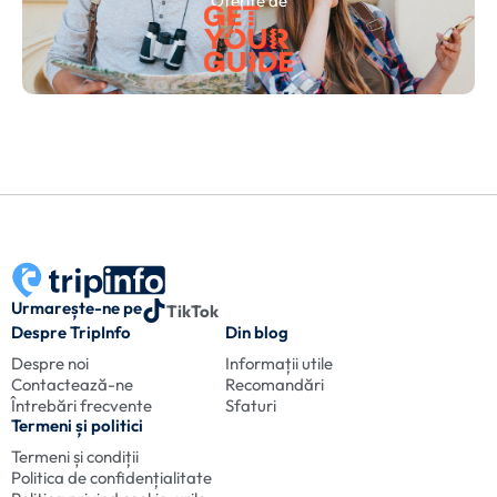
Oferite de
Urmarește-ne pe
TikTok
Despre TripInfo
Din blog
Despre noi
Informații utile
Contactează-ne
Recomandări
Întrebări frecvente
Sfaturi
Termeni și politici
Termeni și condiții
Politica de confidențialitate