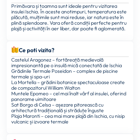
Primăvara și toamna sunt ideale pentru vizitarea
insulei Ischia. În aceste anotimpuri, temperatura este
plăcută, mulțimile sunt mai reduse, iar natura este în
plină splendoare. Vara oferă condiții perfecte pentru
plajă și activități în aer liber, dar poate fi aglomerată.
Ce poti vizita?
Castelul Aragonez – fortăreață medievală
impresionantă pe o insulă mică conectată de Ischia
Grădinile Termale Poseidon – complex de piscine
termale și spa-uri
La Mortella – grădini botanice spectaculoase create
de compozitorul William Walton
Muntele Epomeo – cel mai înalt vârf al insulei, oferind
panorame uimitoare
Sat Borgo di Celsa – așezare pitorească cu
arhitectură tradițională și străduțe înguste
Plaja Maronti – cea mai mare plajă din Ischia, cu nisip
vulcanic și izvoare termale