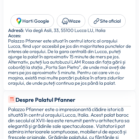
Harti Google
Waze
Site oficial
Adresă:
Via degli Asili, 33, 55100 Lucca LU, Italia
Acces:
Palazzo Pfanner este situat în centrul istoric al orașului
Lucca, fiind ușor accesibil pe jos din majoritatea punctelor de
interes ale orașului. De la gara centrală din Lucca, puteți
ajunge la palat în aproximativ 15 minute de mers pe jos.
Alternativ, puteți lua autobuzul LAM Rossa din fața gării și
coborâți la stația „Porta San Pietro”, de unde mai aveți de
mers pe jos aproximativ 5 minute. Pentru cei care vin cu
mașina, există mai multe parcări publice în afara zidurilor
orașului, de unde puteți continua pe jos până la palat.
Despre Palatul Pfanner
Palazzo Pfanner este o impresionantă clădire istorică
situată în centrul orașului Lucca, Italia. Acest palat baroc
din secolul al XVII-lea este renumit pentru arhitectura sa
elegantă și grădinile sale spectaculoase. Vizitatorii pot
admira interioarele somptuoase, mobilierul de epocă și
frescele originale. Grădinile palatului, cu fântânile și