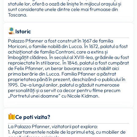
statuile lor, oferă o oază de liniște în mijlocul orașului și
sunt considerate unele dintre cele mai frumoase din
Toscana.
Istoric
Palazzo Pfanner a fost construit în 1667 de familia
Moriconi, o familie nobilă din Lucca. În 1672, palatul a fost
achiziționat de familia Controni, care a extins și
îmbogățit clădirea. În secolul al XVIII-lea, grădinile au fost
reproiectate în stil baroc. În 1846, palatul a fost cumpărat
de Felix Pfanner, un berar bavarez care a stabilit aici
prima berărie din Lucca. Familia Pfanner a păstrat
proprietatea până în prezent, deschizând-o publicului în
1995. De-a lungul anilor, palatul a găzduit numeroase
personalități și a servit ca decor pentru filme precum
„Portretul unei doamne” cu Nicole Kidman.
Ce poti vizita?
La Palazzo Pfanner, vizitatorii pot explora:
1. Apartamentele nobile de la primul etaj, cu mobilier de