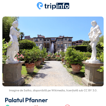
Imagine de
Sailko
, disponibilă pe
Wikimedia
, licențiată sub
CC BY 3.0
.
Palatul Pfanner