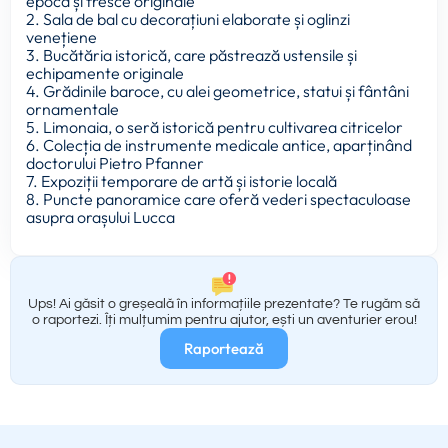
epocă și fresce originale
2. Sala de bal cu decorațiuni elaborate și oglinzi
venețiene
3. Bucătăria istorică, care păstrează ustensile și
echipamente originale
4. Grădinile baroce, cu alei geometrice, statui și fântâni
ornamentale
5. Limonaia, o seră istorică pentru cultivarea citricelor
6. Colecția de instrumente medicale antice, aparținând
doctorului Pietro Pfanner
7. Expoziții temporare de artă și istorie locală
8. Puncte panoramice care oferă vederi spectaculoase
asupra orașului Lucca
Ups! Ai găsit o greșeală în informațiile prezentate? Te rugăm să
o raportezi. Îți mulțumim pentru ajutor, ești un aventurier erou!
Raportează