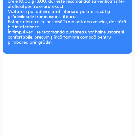
orele 10:00 și 18:00, dar este recomandat să verificați site-
ul oficial pentru orarul exact.
Vizitatorii pot admira atât interiorul palatului, cât și
grădinile sale frumoase în stil baroc.
Fotografierea este permisă în majoritatea zonelor, dar fără
bliț în interioare.
În timpul verii, se recomandă purtarea unor haine ușoare și
confortabile, precum și încălțăminte comodă pentru
plimbarea prin grădini.