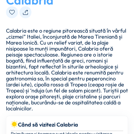
Calabria
Calabria este o regiune pitorească situată în vârful
„cizmei” Italiei, înconjurată de Marea Tireniană și
Marea Ionică. Cu un relief variat, de la plaje
nisipoase la munți impunători, Calabria oferă
peisaje spectaculoase. Regiunea are o istorie
bogată, fiind influențată de greci, romani și
bizantini, fapt reflectat în siturile arheologice și
arhitectura locală. Calabria este renumită pentru
gastronomia sa, în special pentru peperoncino
(ardei iute), cipolla rossa di Tropea (ceapa roșie de
Tropea) și ‘nduja (un fel de salam picant). Turiștii pot
explora orașe pitorești, plaje cristaline și parcuri
naționale, bucurându-se de ospitalitatea caldă a
localnicilor.
Când să vizitezi Calabria
Primăvara și toamna sunt ideale pentru vizitarea