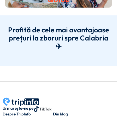
Profită de cele mai avantajoase
prețuri la zboruri spre Calabria
✈️
Urmarește-ne pe
TikTok
Despre TripInfo
Din blog