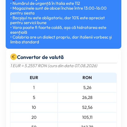
• Numărul de urgență în Italia este 112
• Magazinele sunt de obicei închise între 13:00-16:00
pentru siesta
• Bacșișul nu este obligatoriu, dar 10% este apreciat
pentru servicii bune
• Vara poate fi foarte caldă, așa că hidratarea este
esențială
• Calabria are un dialect propriu, dar italienii vorbesc și
limba standard
Convertor de valută
1 EUR = 5.2557 RON (curs din data 07.08.2026)
EUR
RON
1
5,26
5
26,28
10
52,56
20
105,11