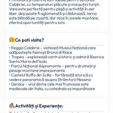
Calabriei, cu temperaturi plăcute și mai puțini turiști.
Vara este perfectă pentru plajă și activități în aer
liber, deși poate fi aglomerată și călduroasă. Iarna
este blândă pe coastă, dar rece în zonele montane,
oferind oportunități pentru schi.
Ce poti vizita?
• Reggio Calabria – vizitează Muzeul Național care
adăpostește faimoșii Bronzi di Riace
• Tropea – explorează centrul istoric și admiră Biserica
Santa Maria dell’Isola
• Parcul Național Aspromonte – pentru drumeții și
peisaje montane impresionante
• Castelul Ruffo din Scilla – fortăreață istorică cu
vedere panoramică asupra Strâmtorii Messina
• Gerace – unul dintre cele mai frumoase sate
medievale din Italia, cu catedrala sa impunătoare
Activități și Experiențe: