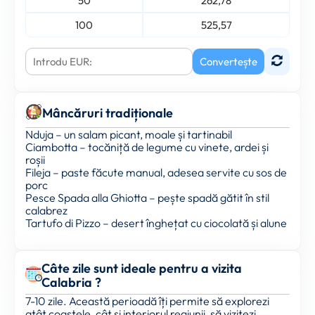
50
262,78
100
525,57
Convertește
Mâncăruri tradiționale
Nduja – un salam picant, moale și tartinabil
Ciambotta – tocăniță de legume cu vinete, ardei și
roșii
Fileja – paste făcute manual, adesea servite cu sos de
porc
Pesce Spada alla Ghiotta – pește spadă gătit în stil
calabrez
Tartufo di Pizzo – desert înghețat cu ciocolată și alune
Câte zile sunt ideale pentru a vizita
Calabria ?
7-10 zile. Această perioadă îți permite să explorezi
atât coastele, cât și interiorul regiunii, să vizitezi