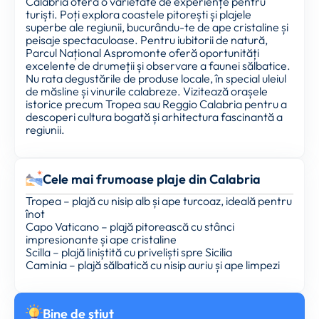
Calabria oferă o varietate de experiențe pentru
turiști. Poți explora coastele pitorești și plajele
superbe ale regiunii, bucurându-te de ape cristaline și
peisaje spectaculoase. Pentru iubitorii de natură,
Parcul Național Aspromonte oferă oportunități
excelente de drumeții și observare a faunei sălbatice.
Nu rata degustările de produse locale, în special uleiul
de măsline și vinurile calabreze. Vizitează orașele
istorice precum Tropea sau Reggio Calabria pentru a
descoperi cultura bogată și arhitectura fascinantă a
regiunii.
Cele mai frumoase plaje din Calabria
Tropea – plajă cu nisip alb și ape turcoaz, ideală pentru
înot
Capo Vaticano – plajă pitorească cu stânci
impresionante și ape cristaline
Scilla – plajă liniștită cu priveliști spre Sicilia
Caminia – plajă sălbatică cu nisip auriu și ape limpezi
Bine de ştiut