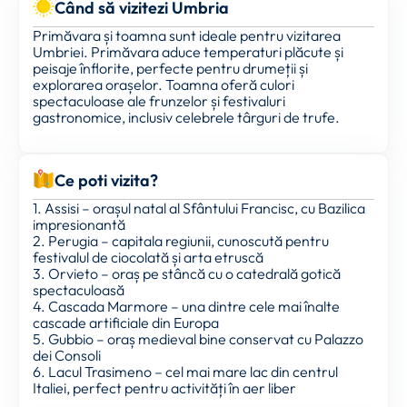
Când să vizitezi Umbria
Primăvara și toamna sunt ideale pentru vizitarea
Umbriei. Primăvara aduce temperaturi plăcute și
peisaje înflorite, perfecte pentru drumeții și
explorarea orașelor. Toamna oferă culori
spectaculoase ale frunzelor și festivaluri
gastronomice, inclusiv celebrele târguri de trufe.
Ce poti vizita?
1. Assisi – orașul natal al Sfântului Francisc, cu Bazilica
impresionantă
2. Perugia – capitala regiunii, cunoscută pentru
festivalul de ciocolată și arta etruscă
3. Orvieto – oraș pe stâncă cu o catedrală gotică
spectaculoasă
4. Cascada Marmore – una dintre cele mai înalte
cascade artificiale din Europa
5. Gubbio – oraș medieval bine conservat cu Palazzo
dei Consoli
6. Lacul Trasimeno – cel mai mare lac din centrul
Italiei, perfect pentru activități în aer liber