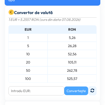
Convertor de valută
1 EUR = 5.2557 RON (curs din data 07.08.2026)
EUR
RON
1
5,26
5
26,28
10
52,56
20
105,11
50
262,78
100
525,57
Convertește