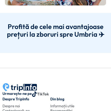
Profită de cele mai avantajoase
prețuri la zboruri spre Umbria ✈️
Urmarește-ne pe
TikTok
Despre TripInfo
Din blog
Despre noi
Informații utile
Contactează-ne
Recomandări