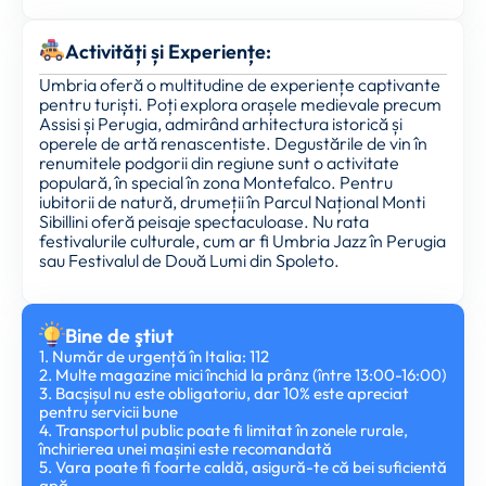
Activități și Experiențe:
Umbria oferă o multitudine de experiențe captivante
pentru turiști. Poți explora orașele medievale precum
Assisi și Perugia, admirând arhitectura istorică și
operele de artă renascentiste. Degustările de vin în
renumitele podgorii din regiune sunt o activitate
populară, în special în zona Montefalco. Pentru
iubitorii de natură, drumeții în Parcul Național Monti
Sibillini oferă peisaje spectaculoase. Nu rata
festivalurile culturale, cum ar fi Umbria Jazz în Perugia
sau Festivalul de Două Lumi din Spoleto.
Bine de ştiut
1. Număr de urgență în Italia: 112
2. Multe magazine mici închid la prânz (între 13:00-16:00)
3. Bacșișul nu este obligatoriu, dar 10% este apreciat
pentru servicii bune
4. Transportul public poate fi limitat în zonele rurale,
închirierea unei mașini este recomandată
5. Vara poate fi foarte caldă, asigură-te că bei suficientă
apă