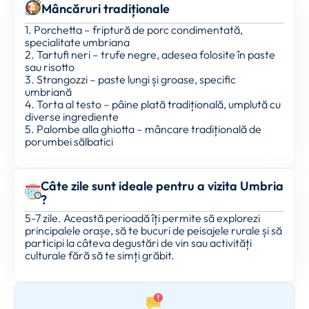
Mâncăruri tradiționale
1. Porchetta – friptură de porc condimentată,
specialitate umbriana
2. Tartufi neri – trufe negre, adesea folosite în paste
sau risotto
3. Strangozzi – paste lungi și groase, specific
umbriană
4. Torta al testo – pâine plată tradițională, umplută cu
diverse ingrediente
5. Palombe alla ghiotta – mâncare tradițională de
porumbei sălbatici
Câte zile sunt ideale pentru a vizita Umbria
?
5-7 zile. Această perioadă îți permite să explorezi
principalele orașe, să te bucuri de peisajele rurale și să
participi la câteva degustări de vin sau activități
culturale fără să te simți grăbit.