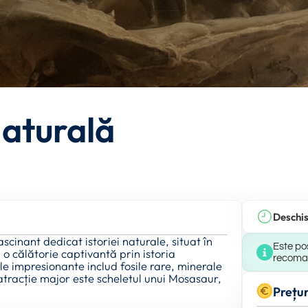
Naturală
Deschi
inant dedicat istoriei naturale, situat în
Este pos
o călătorie captivantă prin istoria
recomand
ale impresionante includ fosile rare, minerale
atracție major este scheletul unui Mosasaur,
Prețur