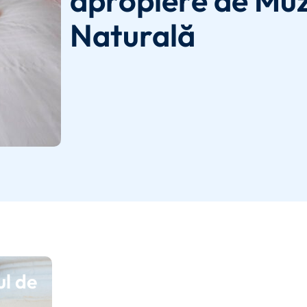
apropiere de Muze
Naturală
ul de