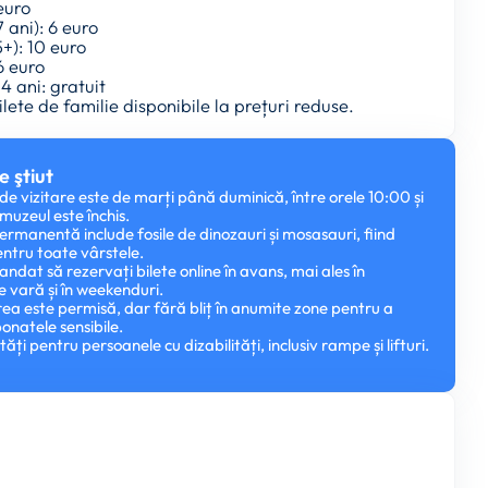
 euro
7 ani): 6 euro
5+): 10 euro
6 euro
 4 ani: gratuit
bilete de familie disponibile la prețuri reduse.
e ştiut
e vizitare este de marți până duminică, între orele 10:00 și
 muzeul este închis.
ermanentă include fosile de dinozauri și mosasauri, fiind
entru toate vârstele.
ndat să rezervați bilete online în avans, mai ales în
 vară și în weekenduri.
ea este permisă, dar fără bliț în anumite zone pentru a
onatele sensibile.
ități pentru persoanele cu dizabilități, inclusiv rampe și lifturi.