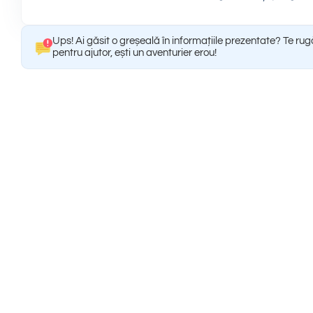
Ups! Ai găsit o greșeală în informațiile prezentate? Te ru
pentru ajutor, ești un aventurier erou!