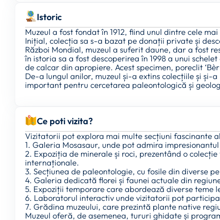
Istoric
Muzeul a fost fondat în 1912, fiind unul dintre cele ma
Inițial, colecția sa s-a bazat pe donații private și desc
Război Mondial, muzeul a suferit daune, dar a fost res
în istoria sa a fost descoperirea în 1998 a unui schel
de calcar din apropiere. Acest specimen, poreclit ‘Bèr
De-a lungul anilor, muzeul și-a extins colecțiile și și
important pentru cercetarea paleontologică și geolog
Ce poti vizita?
Vizitatorii pot explora mai multe secțiuni fascinante a
1. Galeria Mosasaur, unde pot admira impresionantul s
2. Expoziția de minerale și roci, prezentând o colecție
internaționale.
3. Secțiunea de paleontologie, cu fosile din diverse p
4. Galeria dedicată florei și faunei actuale din regiu
5. Expoziții temporare care abordează diverse teme leg
6. Laboratorul interactiv unde vizitatorii pot participa
7. Grădina muzeului, care prezintă plante native regiu
Muzeul oferă, de asemenea, tururi ghidate și program