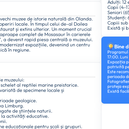
Adulți: 12
Copii (4-1
Seniori (6
Studenți: 
i vechi muzee de istorie naturală din Olanda.
Copiii sub
operiri locale. În timpul celui de-al Doilea
Există și 
taurat și extins ulterior. Un moment crucial
et aproape complet de Mosasaur în carierele
’, a devenit rapid piesa centrală a muzeului.
-a modernizat expozițiile, devenind un centru
Bine d
ică în regiune.
Programul d
17:00. Luni
Expoziția p
potrivită p
Este recoma
perioada de
le muzeului:
Fotografier
chelet al reptilei marine preistorice.
proteja exp
 variată de specimene locale și
Există facil
erioade geologice.
nea Limburg.
ate de științele naturii.
 la activități educative.
nii.
e educaționale pentru școli și grupuri.