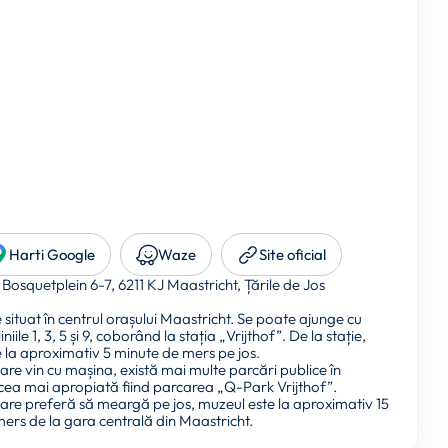
Harti Google
Waze
Site oficial
Bosquetplein 6-7, 6211 KJ Maastricht, Țările de Jos
 situat în centrul orașului Maastricht. Se poate ajunge cu
niile 1, 3, 5 și 9, coborând la stația „Vrijthof”. De la stație,
 la aproximativ 5 minute de mers pe jos.
care vin cu mașina, există mai multe parcări publice în
cea mai apropiată fiind parcarea „Q-Park Vrijthof”.
care preferă să meargă pe jos, muzeul este la aproximativ 15
ers de la gara centrală din Maastricht.