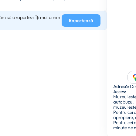
găm să o raportezi. Îți mulțumim
Raportează
Adresă:
De 
Acces:
Muzeul este
autobuzul, li
muzeul este
Pentru cei 
apropiere, 
Pentru cei 
minute de m