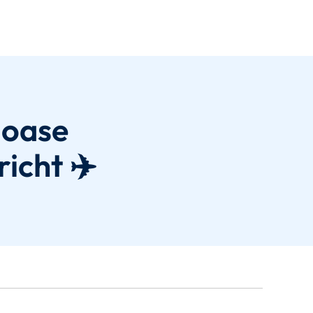
joase
richt ✈️