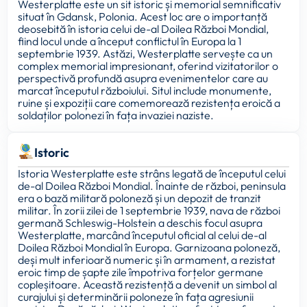
Westerplatte este un sit istoric și memorial semnificativ
situat în Gdansk, Polonia. Acest loc are o importanță
deosebită în istoria celui de-al Doilea Război Mondial,
fiind locul unde a început conflictul în Europa la 1
septembrie 1939. Astăzi, Westerplatte servește ca un
complex memorial impresionant, oferind vizitatorilor o
perspectivă profundă asupra evenimentelor care au
marcat începutul războiului. Situl include monumente,
ruine și expoziții care comemorează rezistența eroică a
soldaților polonezi în fața invaziei naziste.
Istoric
Istoria Westerplatte este strâns legată de începutul celui
de-al Doilea Război Mondial. Înainte de război, peninsula
era o bază militară poloneză și un depozit de tranzit
militar. În zorii zilei de 1 septembrie 1939, nava de război
germană Schleswig-Holstein a deschis focul asupra
Westerplatte, marcând începutul oficial al celui de-al
Doilea Război Mondial în Europa. Garnizoana poloneză,
deși mult inferioară numeric și în armament, a rezistat
eroic timp de șapte zile împotriva forțelor germane
copleșitoare. Această rezistență a devenit un simbol al
curajului și determinării poloneze în fața agresiunii