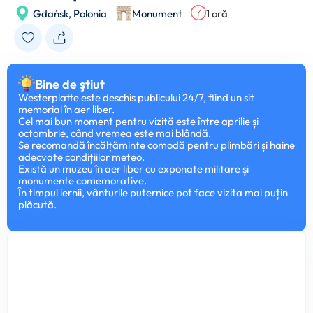
Gdańsk,
Polonia
Monument
1 oră
Bine de ştiut
Westerplatte este deschis publicului 24/7, fiind un sit
memorial în aer liber.
Cel mai bun moment pentru vizită este între aprilie și
octombrie, când vremea este mai blândă.
Se recomandă încălțăminte comodă pentru plimbări și haine
adecvate condițiilor meteo.
Există un muzeu în aer liber cu exponate militare și
monumente comemorative.
În timpul iernii, vânturile puternice pot face vizita mai puțin
plăcută.