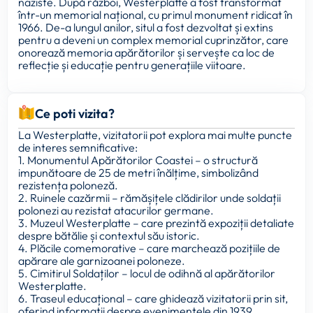
naziste. După război, Westerplatte a fost transformat
într-un memorial național, cu primul monument ridicat în
1966. De-a lungul anilor, situl a fost dezvoltat și extins
pentru a deveni un complex memorial cuprinzător, care
onorează memoria apărătorilor și servește ca loc de
reflecție și educație pentru generațiile viitoare.
Ce poti vizita?
La Westerplatte, vizitatorii pot explora mai multe puncte
de interes semnificative:
1. Monumentul Apărătorilor Coastei – o structură
impunătoare de 25 de metri înălțime, simbolizând
rezistența poloneză.
2. Ruinele cazărmii – rămășițele clădirilor unde soldații
polonezi au rezistat atacurilor germane.
3. Muzeul Westerplatte – care prezintă expoziții detaliate
despre bătălie și contextul său istoric.
4. Plăcile comemorative – care marchează pozițiile de
apărare ale garnizoanei poloneze.
5. Cimitirul Soldaților – locul de odihnă al apărătorilor
Westerplatte.
6. Traseul educațional – care ghidează vizitatorii prin sit,
oferind informații despre evenimentele din 1939.