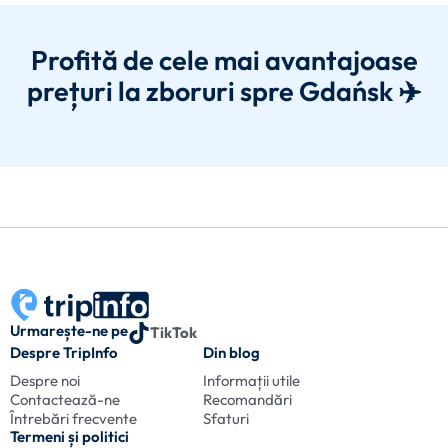
Profită de cele mai avantajoase
prețuri la zboruri spre Gdańsk ✈️
Urmarește-ne pe
TikTok
Despre TripInfo
Din blog
Despre noi
Informații utile
Contactează-ne
Recomandări
Întrebări frecvente
Sfaturi
Termeni și politici