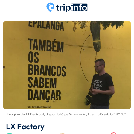
Imagine de
TJ DeGroat
, disponibilă pe
Wikimedia
, licențiată sub
CC BY 2.0
.
LX Factory