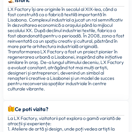
Istoric
LX Factory își are originile în secolul al XIX-lea, când a
fost construită ca o fabrică textilă importantă în
Lisabona. Complexul industrial a jucat un rol semnificativ
în dezvoltarea economică a orașului până la mijlocul
secolului XX. După declinul industriei textile, fabrica a
fost abandonată pentru o perioadă. În 2008, zona a fost
reinventată ca un spațiu creativ și cultural, păstrând în
mare parte arhitectura industrială originală.
Transformarea LX Factory a fost un proiect pionier în
regenerarea urbană a Lisabonei, inspirând alte inițiative
similare în oraș. De-a lungul ultimului deceniu, LX Factory
a evoluat constant, atrăgând tot mai mulți artiști,
designeri și antreprenori, devenind un simbol al
renașterii creative a Lisabonei și un model de succes
pentru reconversia spațiilor industriale în centre
culturale vibrante.
Ce poti vizita?
La LX Factory, vizitatorii pot explora o gamă variată de
atracții și experiențe:
1. Ateliere de artă și design, unde poți vedea artiști la