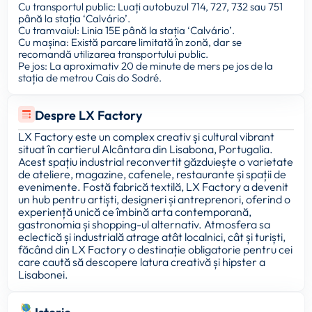
Cu transportul public: Luați autobuzul 714, 727, 732 sau 751
până la stația ‘Calvário’.
Cu tramvaiul: Linia 15E până la stația ‘Calvário’.
Cu mașina: Există parcare limitată în zonă, dar se
recomandă utilizarea transportului public.
Pe jos: La aproximativ 20 de minute de mers pe jos de la
stația de metrou Cais do Sodré.
Despre LX Factory
LX Factory este un complex creativ și cultural vibrant
situat în cartierul Alcântara din Lisabona, Portugalia.
Acest spațiu industrial reconvertit găzduiește o varietate
de ateliere, magazine, cafenele, restaurante și spații de
evenimente. Fostă fabrică textilă, LX Factory a devenit
un hub pentru artiști, designeri și antreprenori, oferind o
experiență unică ce îmbină arta contemporană,
gastronomia și shopping-ul alternativ. Atmosfera sa
eclectică și industrială atrage atât localnici, cât și turiști,
făcând din LX Factory o destinație obligatorie pentru cei
care caută să descopere latura creativă și hipster a
Lisabonei.