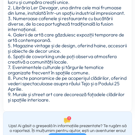
lucru și cumpăra creații unice.
2. Librăria Ler Devagar, una dintre cele mai frumoase
din lume, instalată într-un spațiu industrial impresionant.
3. Numeroase cafenele și restaurante cu bucătării
diverse, de la cea portugheză tradițională la fusion
internațional.
4. Galerii de artă care găzduiesc expoziții temporare de
artă contemporană.
5. Magazine vintage și de design, oferind haine, accesorii
și obiecte de decor unice.
6. Spații de coworking unde poți observa atmosfera
creativă a comunității locale.
7. Evenimentele culturale și târgurile tematice
organizate frecvent în spațiile comune.
8. Puncte panoramice de pe acoperișul clădirilor, oferind
vederi spectaculoase asupra râului Tejo și a Podului 25
Aprilie.
9. Murale și street art care decorează fațadele clădirilor
și spațiile interioare.
Ups! Ai găsit o greșeală în informațiile prezentate? Te rugăm să
o raportezi. Îți mulțumim pentru ajutor, ești un aventurier erou!