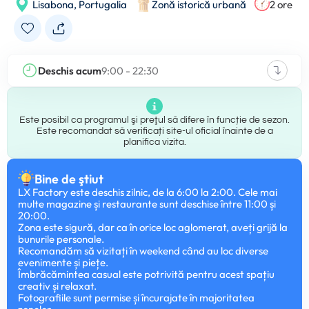
Lisabona,
Portugalia
Zonă istorică urbană
2 ore
Deschis acum
9:00 - 22:30
Este posibil ca programul şi preţul să difere în funcție de sezon.
Este recomandat să verificați site-ul oficial înainte de a
planifica vizita.
Bine de ştiut
LX Factory este deschis zilnic, de la 6:00 la 2:00. Cele mai
multe magazine și restaurante sunt deschise între 11:00 și
20:00.
Zona este sigură, dar ca în orice loc aglomerat, aveți grijă la
bunurile personale.
Recomandăm să vizitați în weekend când au loc diverse
evenimente și piețe.
Îmbrăcămintea casual este potrivită pentru acest spațiu
creativ și relaxat.
Fotografiile sunt permise și încurajate în majoritatea