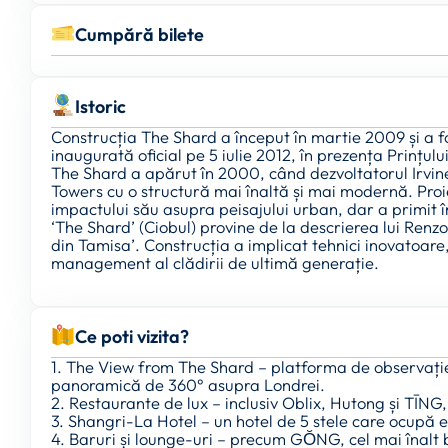
Cumpără bilete
Istoric
Construcția The Shard a început în martie 2009 și a fos
inaugurată oficial pe 5 iulie 2012, în prezența Prințul
The Shard a apărut în 2000, când dezvoltatorul Irvin
Towers cu o structură mai înaltă și mai modernă. Proie
impactului său asupra peisajului urban, dar a primit
‘The Shard’ (Ciobul) provine de la descrierea lui Renzo 
din Tamisa’. Construcția a implicat tehnici inovatoare, 
management al clădirii de ultimă generație.
Ce poti vizita?
1. The View from The Shard – platforma de observație 
panoramică de 360° asupra Londrei.
2. Restaurante de lux – inclusiv Oblix, Hutong și TĪNG, s
3. Shangri-La Hotel – un hotel de 5 stele care ocupă 
4. Baruri și lounge-uri – precum GŎNG, cel mai înalt 