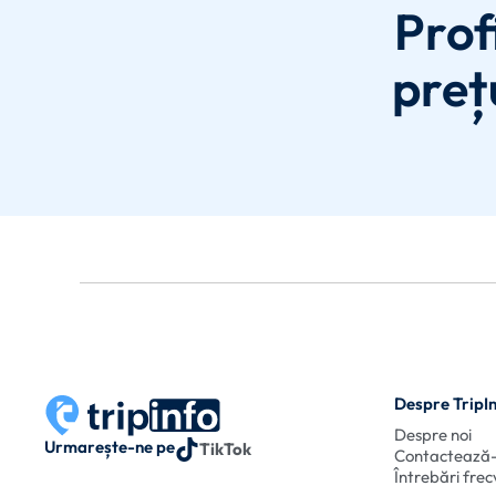
Prof
preț
Despre TripI
Despre noi
Urmarește-ne pe
TikTok
Contactează
Întrebări fre