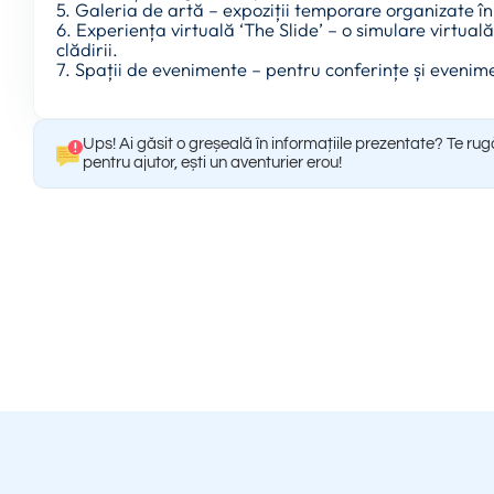
5. Galeria de artă – expoziții temporare organizate în d
6. Experiența virtuală ‘The Slide’ – o simulare virtual
clădirii.
7. Spații de evenimente – pentru conferințe și evenim
Ups! Ai găsit o greșeală în informațiile prezentate? Te ru
pentru ajutor, ești un aventurier erou!