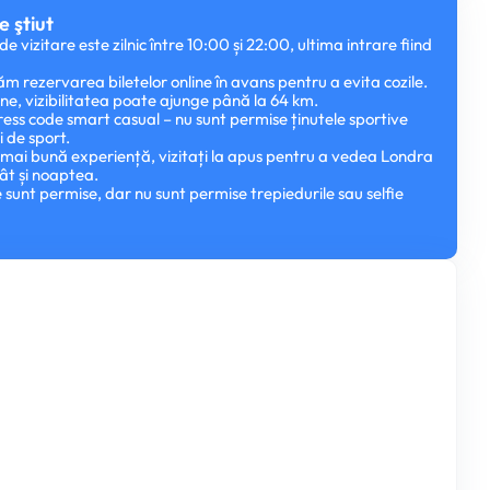
e ştiut
 vizitare este zilnic între 10:00 și 22:00, ultima intrare fiind
rezervarea biletelor online în avans pentru a evita cozile.
nine, vizibilitatea poate ajunge până la 64 km.
ress code smart casual – nu sunt permise ținutele sportive
i de sport.
mai bună experiență, vizitați la apus pentru a vedea Londra
cât și noaptea.
e sunt permise, dar nu sunt permise trepiedurile sau selfie