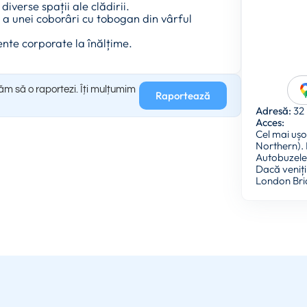
iverse spații ale clădirii.
ă a unei coborâri cu tobogan din vârful
ente corporate la înălțime.
găm să o raportezi. Îți mulțumim
Raportează
Adresă:
32 
Acces:
Cel mai ușor
Northern). 
Autobuzele 4
Dacă veniți
London Bri