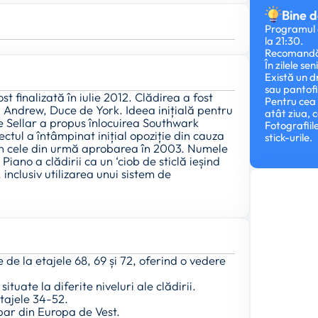
Bine d
Programul de
la 21:30.
Recomandăm 
În zilele se
Există un d
sau pantofi
t finalizată în iulie 2012. Clădirea a fost
Pentru cea 
ui Andrew, Duce de York. Ideea inițială pentru
atât ziua, 
e Sellar a propus înlocuirea Southwark
Fotografiil
ctul a întâmpinat inițial opoziție din cauza
stick-urile.
 în cele din urmă aprobarea în 2003. Numele
Piano a clădirii ca un ‘ciob de sticlă ieșind
inclusiv utilizarea unui sistem de
de la etajele 68, 69 și 72, oferind o vedere
ituate la diferite niveluri ale clădirii.
etajele 34-52.
bar din Europa de Vest.