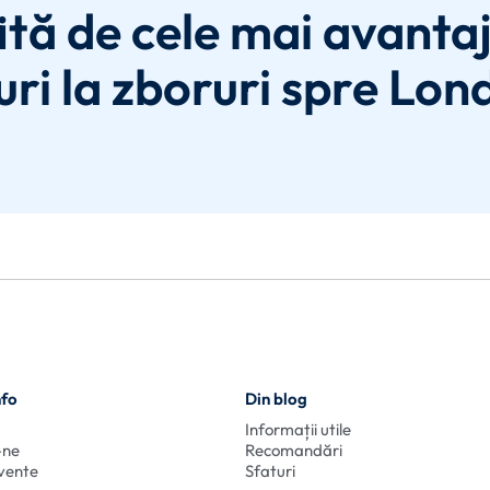
ită de cele mai avanta
uri la zboruri spre Lon
nfo
Din blog
Informații utile
-ne
Recomandări
cvente
Sfaturi