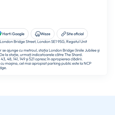
Harti Google
Waze
Site oficial
London Bridge Street, London SE1 9SG, Regatul Unit
 se ajunge cu metroul, stația London Bridge (liniile Jubilee și
De la stație, urmați indicatoarele către The Shard.
3, 48, 141, 149 și 521 opresc în apropierea clădirii.
 cu mașina, cel mai apropiat parking public este la NCP
dge.