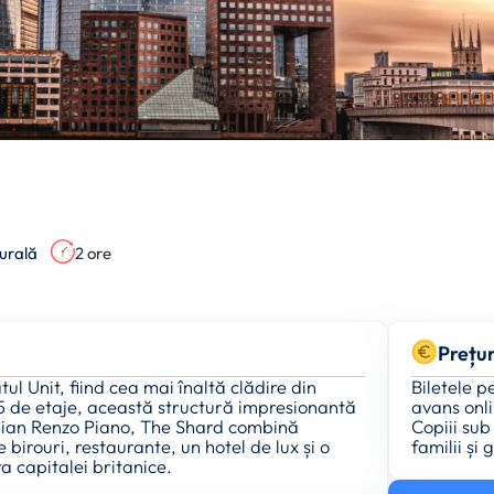
turală
2 ore
Prețur
l Unit, fiind cea mai înaltă clădire din
Biletele p
5 de etaje, această structură impresionantă
avans onli
talian Renzo Piano, The Shard combină
Copiii sub
 birouri, restaurante, un hotel de lux și o
familii și 
 capitalei britanice.