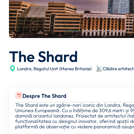
The Shard
Londra,
Regatul Unit (Marea Britanie)
Clădire arhitec
Despre The Shard
The Shard este un zgârie-nori iconic din Londra, Regatu
Uniunea Europeană. Cu o înălțime de 309,6 metri și 9
domină orizontul londonez. Proiectat de arhitectul i
funcționalitatea cu designul inovator, oferind spații de
platformă de observație cu vedere panoramică asupra