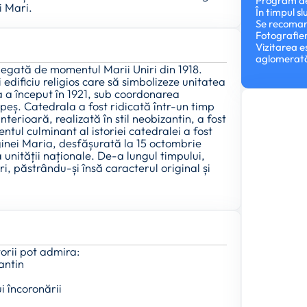
Program de 
i Mari.
În timpul sl
Se recomand
Fotografier
Vizitarea e
aglomerată 
 legată de momentul Marii Uniri din 1918.
edificiu religios care să simbolizeze unitatea
ia a început în 1921, sub coordonarea
peș. Catedrala a fost ridicată într-un timp
interioară, realizată în stil neobizantin, a fost
tul culminant al istoriei catedralei a fost
inei Maria, desfășurată la 15 octombrie
unității naționale. De-a lungul timpului,
i, păstrându-și însă caracterul original și
torii pot admira:
antin
i încoronării