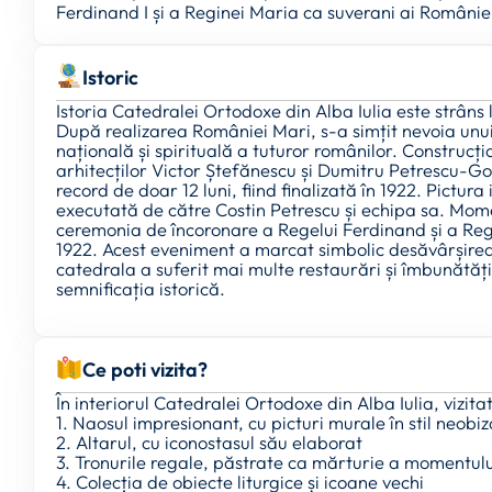
Ferdinand I și a Reginei Maria ca suverani ai Românie
Istoric
Istoria Catedralei Ortodoxe din Alba Iulia este strâns
După realizarea României Mari, s-a simțit nevoia unui 
națională și spirituală a tuturor românilor. Construcț
arhitecților Victor Ștefănescu și Dumitru Petrescu-Go
record de doar 12 luni, fiind finalizată în 1922. Pictura 
executată de către Costin Petrescu și echipa sa. Momen
ceremonia de încoronare a Regelui Ferdinand și a Reg
1922. Acest eveniment a marcat simbolic desăvârșirea 
catedrala a suferit mai multe restaurări și îmbunătățir
semnificația istorică.
Ce poti vizita?
În interiorul Catedralei Ortodoxe din Alba Iulia, vizita
1. Naosul impresionant, cu picturi murale în stil neobiz
2. Altarul, cu iconostasul său elaborat
3. Tronurile regale, păstrate ca mărturie a momentulu
4. Colecția de obiecte liturgice și icoane vechi