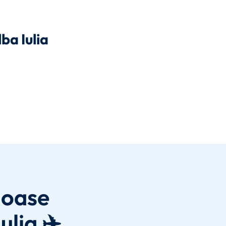
ba Iulia
joase
ulia ✈️