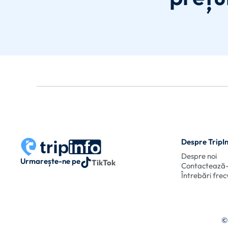
Despre TripI
Despre noi
Urmarește-ne pe
TikTok
Contactează
Întrebări fre
©