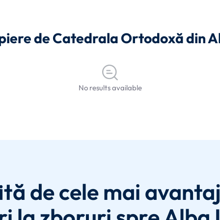
ropiere de Catedrala Ortodoxă din Al
No results available
ită de cele mai avanta
i la zboruri spre Alba I