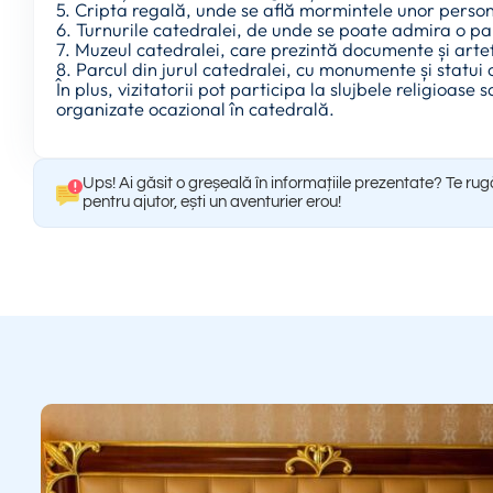
5. Cripta regală, unde se află mormintele unor persona
6. Turnurile catedralei, de unde se poate admira o p
7. Muzeul catedralei, care prezintă documente și artef
8. Parcul din jurul catedralei, cu monumente și statu
În plus, vizitatorii pot participa la slujbele religioas
organizate ocazional în catedrală.
Ups! Ai găsit o greșeală în informațiile prezentate? Te ru
pentru ajutor, ești un aventurier erou!