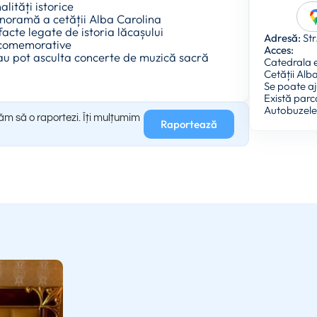
lități istorice
anoramă a cetății Alba Carolina
acte legate de istoria lăcașului
Adresă:
Str
i comemorative
Acces:
e sau pot asculta concerte de muzică sacră
Catedrala es
Cetății Alb
Se poate aj
Există parc
Autobuzele l
găm să o raportezi. Îți mulțumim
Raportează