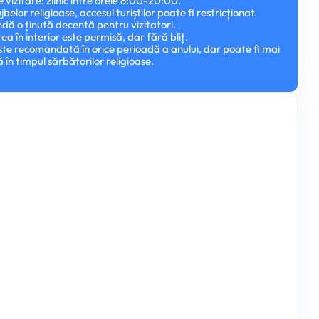
vizitare: zilnic între orele 8:00-20:00.
ujbelor religioase, accesul turiștilor poate fi restricționat.
ă o ținută decentă pentru vizitatori.
ea în interior este permisă, dar fără bliț.
ste recomandată în orice perioadă a anului, dar poate fi mai
în timpul sărbătorilor religioase.