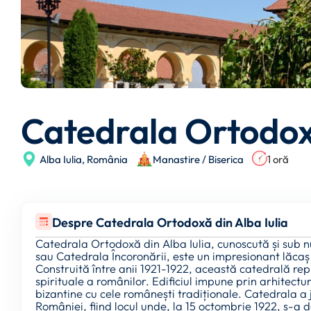
Catedrala Ortodoxă
Alba Iulia,
România
Manastire / Biserica
1 oră
Despre Catedrala Ortodoxă din Alba Iulia
Catedrala Ortodoxă din Alba Iulia, cunoscută și sub 
sau Catedrala Încoronării, este un impresionant lăcaș 
Construită între anii 1921-1922, această catedrală repr
spirituale a românilor. Edificiul impune prin arhite
bizantine cu cele românești tradiționale. Catedrala a j
României, fiind locul unde, la 15 octombrie 1922, s-a