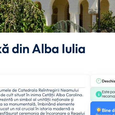
 din Alba Iulia
Deschi
numele de Catedrala Reîntregirii Neamului
Este pos
de cult situat în inima Cetății Alba Carolina.
recomand
ezintă un simbol al unității naționale și
ctura sa monumentală, îmbinând elemente
ucat un rol crucial în istoria modernă a
Bine d
 desfășurat ceremonia de încoronare a Regelui