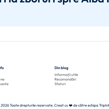
nfo
Din blog
Informații utile
-ne
Recomandări
cvente
Sfaturi
 2026 Toate drepturile rezervate. Creat cu
❤️ de către echipa TripIn