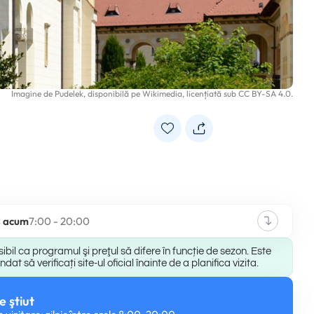
Imagine de
Pudelek
, disponibilă pe
Wikimedia
, licențiată sub
CC BY-SA 4.0
.
s acum
7:00 - 20:00
ibil ca programul şi preţul să difere în funcție de sezon. Este
at să verificați site-ul oficial înainte de a planifica vizita.
e ştiut