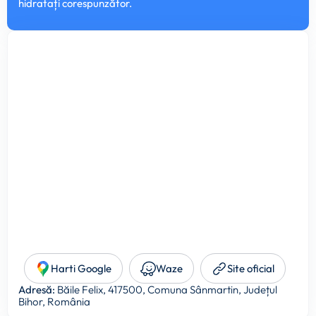
hidratați corespunzător.
Harti Google
Waze
Site oficial
Adresă:
Băile Felix, 417500, Comuna Sânmartin, Județul
Bihor, România