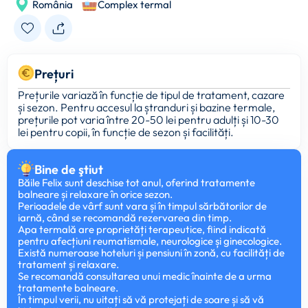
România
Complex termal
Prețuri
Prețurile variază în funcție de tipul de tratament, cazare
și sezon. Pentru accesul la ștranduri și bazine termale,
prețurile pot varia între 20-50 lei pentru adulți și 10-30
lei pentru copii, în funcție de sezon și facilități.
Bine de ştiut
Băile Felix sunt deschise tot anul, oferind tratamente
balneare și relaxare în orice sezon.
Perioadele de vârf sunt vara și în timpul sărbătorilor de
iarnă, când se recomandă rezervarea din timp.
Apa termală are proprietăți terapeutice, fiind indicată
pentru afecțiuni reumatismale, neurologice și ginecologice.
Există numeroase hoteluri și pensiuni în zonă, cu facilități de
tratament și relaxare.
Se recomandă consultarea unui medic înainte de a urma
tratamente balneare.
În timpul verii, nu uitați să vă protejați de soare și să vă