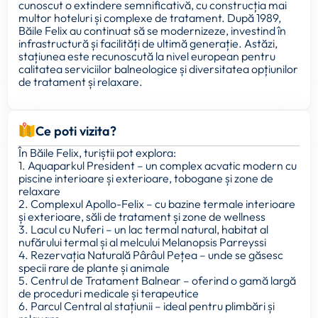
cunoscut o extindere semnificativă, cu construcția mai
multor hoteluri și complexe de tratament. După 1989,
Băile Felix au continuat să se modernizeze, investind în
infrastructură și facilități de ultimă generație. Astăzi,
stațiunea este recunoscută la nivel european pentru
calitatea serviciilor balneologice și diversitatea opțiunilor
de tratament și relaxare.
Ce poti vizita?
În Băile Felix, turiștii pot explora:
1. Aquaparkul President – un complex acvatic modern cu
piscine interioare și exterioare, tobogane și zone de
relaxare
2. Complexul Apollo-Felix – cu bazine termale interioare
și exterioare, săli de tratament și zone de wellness
3. Lacul cu Nuferi – un lac termal natural, habitat al
nufărului termal și al melcului Melanopsis Parreyssi
4. Rezervația Naturală Pârâul Pețea – unde se găsesc
specii rare de plante și animale
5. Centrul de Tratament Balnear – oferind o gamă largă
de proceduri medicale și terapeutice
6. Parcul Central al stațiunii – ideal pentru plimbări și