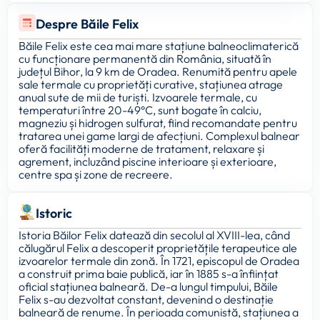
Despre Băile Felix
Băile Felix este cea mai mare stațiune balneoclimaterică
cu funcționare permanentă din România, situată în
județul Bihor, la 9 km de Oradea. Renumită pentru apele
sale termale cu proprietăți curative, stațiunea atrage
anual sute de mii de turiști. Izvoarele termale, cu
temperaturi între 20-49°C, sunt bogate în calciu,
magneziu și hidrogen sulfurat, fiind recomandate pentru
tratarea unei game largi de afecțiuni. Complexul balnear
oferă facilități moderne de tratament, relaxare și
agrement, incluzând piscine interioare și exterioare,
centre spa și zone de recreere.
Istoric
Istoria Băilor Felix datează din secolul al XVIII-lea, când
călugărul Felix a descoperit proprietățile terapeutice ale
izvoarelor termale din zonă. În 1721, episcopul de Oradea
a construit prima baie publică, iar în 1885 s-a înființat
oficial stațiunea balneară. De-a lungul timpului, Băile
Felix s-au dezvoltat constant, devenind o destinație
balneară de renume. În perioada comunistă, stațiunea a