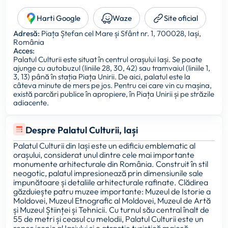
Harti Google
Waze
Site oficial
Adresă:
Piața Ștefan cel Mare și Sfânt nr. 1, 700028, Iași,
România
Acces:
Palatul Culturii este situat în centrul orașului Iași. Se poate
ajunge cu autobuzul (liniile 28, 30, 42) sau tramvaiul (liniile 1,
3, 13) până în stația Piața Unirii. De aici, palatul este la
câteva minute de mers pe jos. Pentru cei care vin cu mașina,
există parcări publice în apropiere, în Piața Unirii și pe străzile
adiacente.
Despre Palatul Culturii, Iași
Palatul Culturii din Iași este un edificiu emblematic al
orașului, considerat unul dintre cele mai importante
monumente arhitecturale din România. Construit în stil
neogotic, palatul impresionează prin dimensiunile sale
impunătoare și detaliile arhitecturale rafinate. Clădirea
găzduiește patru muzee importante: Muzeul de Istorie a
Moldovei, Muzeul Etnografic al Moldovei, Muzeul de Artă
și Muzeul Științei și Tehnicii. Cu turnul său central înalt de
55 de metri și ceasul cu melodii, Palatul Culturii este un