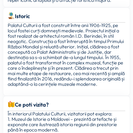
reper iconic al Iașiului și o atracție turistică majoră.
Istoric
Palatul Culturii a fost construit între anii 1906-1925, pe
locul fostei curți domnești medievale. Proiectul inițial a
fost realizat de arhitectul român I.D. Berindei, în stil
neogotic. Construcția a fost întreruptă în timpul Primului
Război Mondial și reluată ulterior. Inițial, clădirea a fost
concepută ca Palat Administrativ și de Justiție, dar
destinația sa s-a schimbat de-a lungul timpului. În 1955,
palatul a fost transformat în complex muzeal, funcție pe
care o îndeplinește și în prezent. Clădirea a trecut prin
mai multe etape de restaurare, cea mai recentă și amplă
fiind finalizată în 2016, redându-i splendoarea originală și
adaptând-o la cerințele muzeale moderne.
Ce poti vizita?
În interiorul Palatului Culturii, vizitatorii pot explora:
1. Muzeul de Istorie a Moldovei – prezintă artefacte și
exponate care ilustrează istoria regiunii din preistorie
până în epoca modernă.