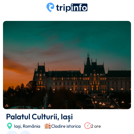
Palatul Culturii, Iași
Iași,
România
Cladire istorica
2 ore