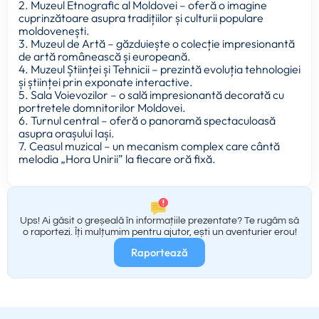
2. Muzeul Etnografic al Moldovei – oferă o imagine
cuprinzătoare asupra tradițiilor și culturii populare
moldovenești.
3. Muzeul de Artă – găzduiește o colecție impresionantă
de artă românească și europeană.
4. Muzeul Științei și Tehnicii – prezintă evoluția tehnologiei
și științei prin exponate interactive.
5. Sala Voievozilor – o sală impresionantă decorată cu
portretele domnitorilor Moldovei.
6. Turnul central – oferă o panoramă spectaculoasă
asupra orașului Iași.
7. Ceasul muzical – un mecanism complex care cântă
melodia „Hora Unirii” la fiecare oră fixă.
Ups! Ai găsit o greșeală în informațiile prezentate? Te rugăm să
o raportezi. Îți mulțumim pentru ajutor, ești un aventurier erou!
Raportează