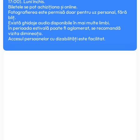
17:00). Luni închis.
Biletele se pot achiziționa și online.
Fotografierea este permisă doar pentru uz personal, fără
bliț.
Există ghidaje audio disponibile în mai multe limbi.
În perioada estivală poate fi aglomerat, se recomandă
vizita dimineața.
Accesul persoanelor cu dizabilități este facilitat.