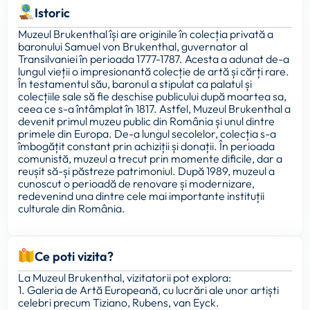
Istoric
Muzeul Brukenthal își are originile în colecția privată a
baronului Samuel von Brukenthal, guvernator al
Transilvaniei în perioada 1777-1787. Acesta a adunat de-a
lungul vieții o impresionantă colecție de artă și cărți rare.
În testamentul său, baronul a stipulat ca palatul și
colecțiile sale să fie deschise publicului după moartea sa,
ceea ce s-a întâmplat în 1817. Astfel, Muzeul Brukenthal a
devenit primul muzeu public din România și unul dintre
primele din Europa. De-a lungul secolelor, colecția s-a
îmbogățit constant prin achiziții și donații. În perioada
comunistă, muzeul a trecut prin momente dificile, dar a
reușit să-și păstreze patrimoniul. După 1989, muzeul a
cunoscut o perioadă de renovare și modernizare,
redevenind una dintre cele mai importante instituții
culturale din România.
Ce poti vizita?
La Muzeul Brukenthal, vizitatorii pot explora:
1. Galeria de Artă Europeană, cu lucrări ale unor artiști
celebri precum Tiziano, Rubens, van Eyck.