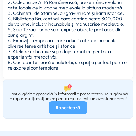
2. Colecția de Artă Românească, prezentând evoluția
artei locale de la icoane medievale la pictura modernă.
3. Cabinetul de Stampe, cu gravuri rare și hărți istorice.
4. Biblioteca Brukenthal, care conține peste 300.000
de volume, inclusiv incunabule și manuscrise medievale.
5. Sala Tezaur, unde sunt expuse obiecte prețioase din
aur și argint.
6. Expoziții temporare care aduc în atenția publicului
diverse teme artistice și istorice.
7. Ateliere educative și ghidaje tematice pentru o
experiență interactivă.
8. Curtea interioară a palatului, un spațiu perfect pentru
relaxare și contemplare.
Ups! Ai găsit o greșeală în informațiile prezentate? Te rugăm să
o raportezi. Îți mulțumim pentru ajutor, ești un aventurier erou!
Raportează