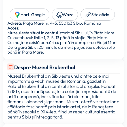
Harti Google
Waze
Site oficial
Adresă:
Piața Mare nr. 4-5, 550163 Sibiu, România
Acces:
Muzeul este situat în centrul istoric al Sibiului, în Piața Mare.
Cu autobuzul: liniile 1, 2, 5, 13 până la stația Piața Mare.
Cu mașina: există parcări cu plată în apropierea Pieței Mari.
De la gara Sibiu: 20 minute de mers pe jos sau autobuzul 5
până în Piața Mare.
Despre Muzeul Brukenthal
Muzeul Brukenthal din Sibiu este unul dintre cele mai
importante și vechi muzee din România, găzduit în
Palatul Brukenthal din centrul istoric al orașului. Fondat
în 1817, acesta adăpostește o colecție impresionantă de
artă europeană, incluzând lucrări ale maeștrilor
flamanzi, olandezi și germani. Muzeul oferă vizitatorilor o
călătorie fascinantă prin istoria artei, de la Renaștere
până în secolul al XIX-lea, fiind un reper cultural esențial
pentru Sibiu și întreaga țară.