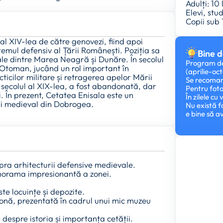
Adulți: 10 
Elevi, stud
Copii sub 
 al XIV-lea de către genovezi, fiind apoi
temul defensiv al Țării Românești. Poziția sa
Bine d
le dintre Marea Neagră și Dunăre. În secolul
Program de 
 Otoman, jucând un rol important în
(aprilie-oc
icilor militare și retragerea apelor Mării
Se recoman
 secolul al XIX-lea, a fost abandonată, dar
Pentru foto
tii. În prezent, Cetatea Enisala este un
În zilele cu
lui medieval din Dobrogea.
Nu există f
e bine să 
supra arhitecturii defensive medievale.
norama impresionantă a zonei.
ste locuințe și depozite.
zonă, prezentată în cadrul unui mic muzeu
 despre istoria și importanța cetății.