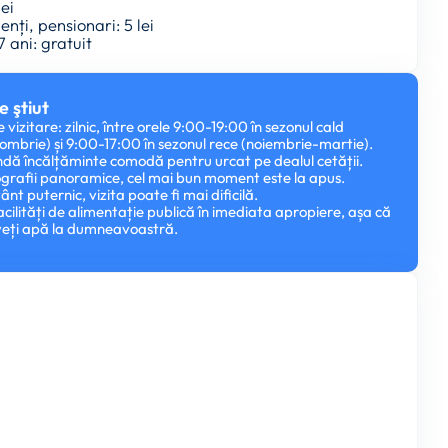
lei
enți, pensionari: 5 lei
7 ani: gratuit
e ştiut
vizitare: zilnic, între orele 9:00-19:00 în sezonul cald
tombrie) și 9:00-17:00 în sezonul rece (noiembrie-martie).
dă încălțăminte comodă pentru urcat pe dealul cetății.
grafii panoramice, cel mai bun moment este la apus.
 vânt puternic, vizita poate fi mai dificilă.
acilități de alimentație publică în imediata apropiere, așa că
aveți apă la dumneavoastră.