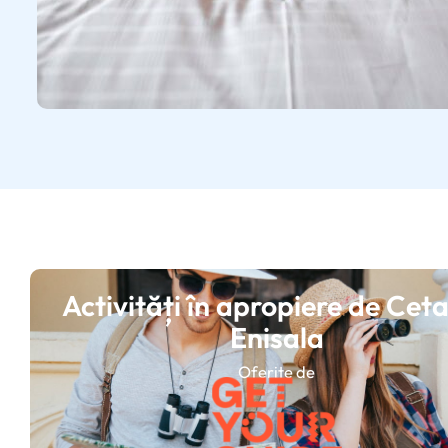
Activități în apropiere de Cet
Enisala
Oferite de