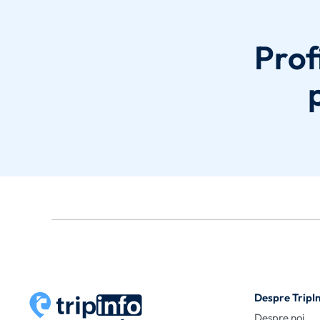
Prof
Despre TripI
Despre noi