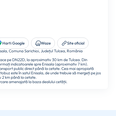
Harti Google
Waze
Site oficial
sala, Comuna Sarichioi, Județul Tulcea, România
face pe DN22D, la aproximativ 30 km de Tulcea. Din
mați indicatoarele spre Enisala (aproximativ 7 km).
ransport public direct până la cetate. Cea mai apropiată
utobuz este în satul Enisala, de unde trebuie să mergeți pe jos
 2 km până la cetate.
rcare amenajată la baza dealului cetății.