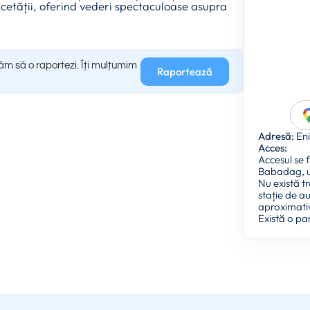
 cetății, oferind vederi spectaculoase asupra
găm să o raportezi. Îți mulțumim
Raportează
Adresă:
Eni
Acces:
Accesul se 
Babadag, ur
Nu există t
stație de a
aproximativ
Există o pa