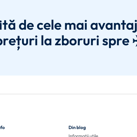
ită de cele mai avanta
prețuri la zboruri spre 
nfo
Din blog
Informații utile