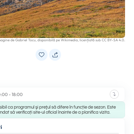
magine de
Gabriel Tocu
, disponibilă pe
Wikimedia
, licențiată sub
CC BY-SA 4.0
.
0:00 - 18:00
ibil ca programul şi preţul să difere în funcție de sezon. Este
at să verificați site-ul oficial înainte de a planifica vizita.
i