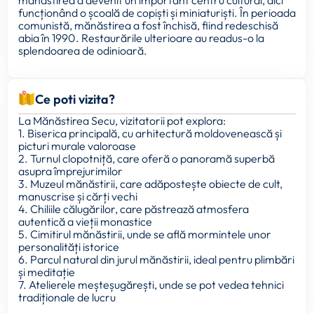
mănăstirea a devenit un important centru cultural, aici
funcționând o școală de copiști și miniaturiști. În perioada
comunistă, mănăstirea a fost închisă, fiind redeschisă
abia în 1990. Restaurările ulterioare au readus-o la
splendoarea de odinioară.
Ce poti vizita?
La Mănăstirea Secu, vizitatorii pot explora:
1. Biserica principală, cu arhitectură moldovenească și
picturi murale valoroase
2. Turnul clopotniță, care oferă o panoramă superbă
asupra împrejurimilor
3. Muzeul mănăstirii, care adăpostește obiecte de cult,
manuscrise și cărți vechi
4. Chiliile călugărilor, care păstrează atmosfera
autentică a vieții monastice
5. Cimitirul mănăstirii, unde se află mormintele unor
personalități istorice
6. Parcul natural din jurul mănăstirii, ideal pentru plimbări
și meditație
7. Atelierele meșteșugărești, unde se pot vedea tehnici
tradiționale de lucru