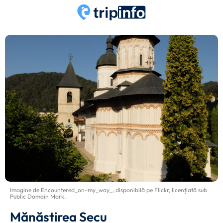
Imagine de
Encountered_on-my_way_
, disponibilă pe
Flickr
, licențiată sub
Public Domain Mark
.
Mănăstirea Secu