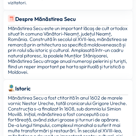
vizitatori.
Despre Mănăstirea Secu
Mănăstirea Secu este un important lăcaș de cult ortodox
situat în comuna Vânători-Neamț, județul Neamț,
România. Construită în secolul al XVII-lea, mănăstirea se
remarcă prin arhitectura sa specifică moldovenească și
prin rolul său istoric și cultural. Amplasată într-un cadru
natural pitoresc, la poalele Munților Stânișoarei,
Mănăstirea Secu atrage anual numeroși pelerini și turiști,
fiind un reper important pe harta spirituală și turistică a
Moldovei.
Istoric
Mănăstirea Secu a fost ctitorită în anul 1602 de marele
vornic Nestor Ureche, tatăl cronicarului Grigore Ureche.
Construcția s-a finalizat în 1608, sub domnia lui Simion
Movilă. Inițial, mănăstirea a fost concepută ca o
fortăreață, având ziduri groase și turnuri de apărare.
De-a lungul timpului, complexul monahal a suferit mai
multe transformări și restaurări. În secolul al XVIII-lea,