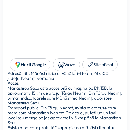
Harti Google
Waze
Site oficial
Adresă:
Str. Mănăstirii Secu, Vânători-Neamț 617500,
județul Neamț, România
Acces:
Mănăstirea Secu este accesibilă cu mașina pe DN15B, la
aproximativ 15 km de orașul Târgu Neamț. Din Târgu Neamț,
urmați indicatoarele spre Mănăstirea Neamț, apoi spre
Mănăstirea Secu.
Transport public: Din Târgu Neamț, există microbuze care
merg spre Mănăstirea Neamț. De acolo, puteți lua un taxi
local sau merge pe jos aproximativ 3 km până la Mănăstirea
Secu.
Există o parcare gratuită în apropierea mănăstirii pentru