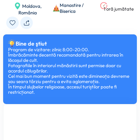
Manastire /
Moldova,
1 oră jumătate
Biserica
România
Bine de ştiut
Program de vizitare: zilnic 8:00-20:00.
Îmbrăcăminte decentă recomandată pentru intrarea în
lăcașul de cult.
Fotografiile în interiorul mănăstirii sunt permise doar cu
acordul călugărilor.
Cel mai bun moment pentru vizită este dimineața devreme
sau seara târziu pentru a evita aglomerația.
În timpul slujbelor religioase, accesul turiștilor poate fi
restricționat.