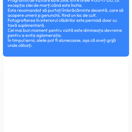
Programul de vizitare este zilnic între orele 9:00-17:00, cu
excepția zilei de marți când este închis.
Este recomandat să purtați îmbrăcăminte decentă, care să
acopere umerii și genunchii, fiind un loc de cult.
Fotografierea în interiorul clădirilor este permisă doar cu
taxă suplimentară.
Cel mai bun moment pentru vizită este dimineața devreme
pentru a evita aglomerația.
În timpul iernii, aleile pot fi alunecoase, așa că aveți grijă
unde călcați.