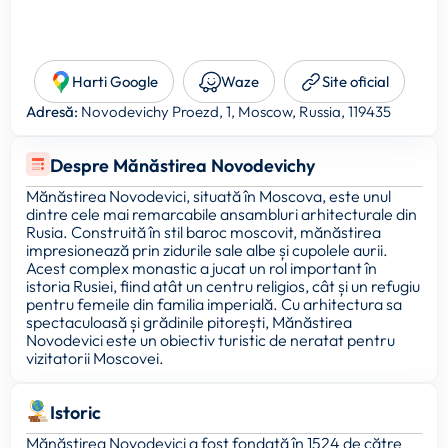
Harti Google
Waze
Site oficial
Adresă:
Novodevichy Proezd, 1, Moscow, Russia, 119435
Despre Mănăstirea Novodevichy
Mănăstirea Novodevici, situată în Moscova, este unul
dintre cele mai remarcabile ansambluri arhitecturale din
Rusia. Construită în stil baroc moscovit, mănăstirea
impresionează prin zidurile sale albe și cupolele aurii.
Acest complex monastic a jucat un rol important în
istoria Rusiei, fiind atât un centru religios, cât și un refugiu
pentru femeile din familia imperială. Cu arhitectura sa
spectaculoasă și grădinile pitorești, Mănăstirea
Novodevici este un obiectiv turistic de neratat pentru
vizitatorii Moscovei.
Istoric
Mănăstirea Novodevici a fost fondată în 1524 de către