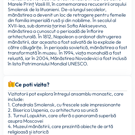
Marele Prinț Vasili III, în comemorarea recuceririi orașului
Smolensk de la lituanieni. De-a lungul secolelor,
mănăstirea a devenit un loc de retragere pentru femeile
din familia imperială rusă și din nobilime. În secolul al
XVII-lea, sub domnia țarinei Sofia Alekseyevna,
mănăstirea a cunoscut o perioadă de înflorire
arhitecturală. În 1812, Napoleon a ordonat distrugerea
mănăstirii, dar aceasta a fost salvată de la explozie de
către călugărițe. În perioada sovietică, mănăstirea a fost
transformată în muzeu. În 1994, viața monahală a fost
reluată, iar în 2004, Mănăstirea Novodevici a fost inclusă
în lista Patrimoniului Mondial UNESCO.
Ce poti vizita?
Vizitatorii pot explora întregul ansamblu monastic, care
include:
1. Catedrala Smolensk, cu frescele sale impresionante
2. Biserica Uspenia, cu arhitectura sa unică
3. Turnul Lopukhin, care oferă o panoramă superbă
asupra Moscovei
4. Muzeul mănăstirii, care prezintă obiecte de artă
religioasă și istorică