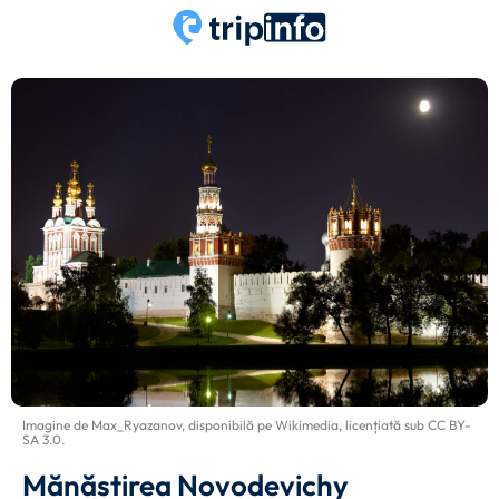
Imagine de
Max_Ryazanov
, disponibilă pe
Wikimedia
, licențiată sub
CC BY-
SA 3.0
.
Mănăstirea Novodevichy