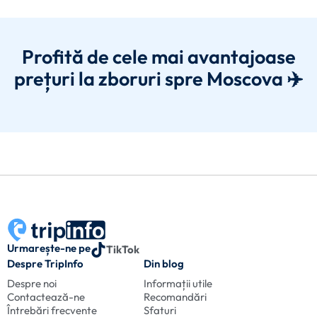
Profită de cele mai avantajoase
prețuri la zboruri spre Moscova ✈️
Urmarește-ne pe
TikTok
Despre TripInfo
Din blog
Despre noi
Informații utile
Contactează-ne
Recomandări
Întrebări frecvente
Sfaturi