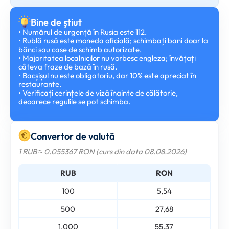
Bine de ştiut
• Numărul de urgență în Rusia este 112.
• Rublă rusă este moneda oficială; schimbați bani doar la
bănci sau case de schimb autorizate.
• Majoritatea localnicilor nu vorbesc engleza; învățați
câteva fraze de bază în rusă.
• Bacșișul nu este obligatoriu, dar 10% este apreciat în
restaurante.
• Verificați cerințele de viză înainte de călătorie,
deoarece regulile se pot schimba.
Convertor de valută
1 RUB ≈ 0.055367 RON (curs din data 08.08.2026)
RUB
RON
100
5,54
500
27,68
1.000
55,37