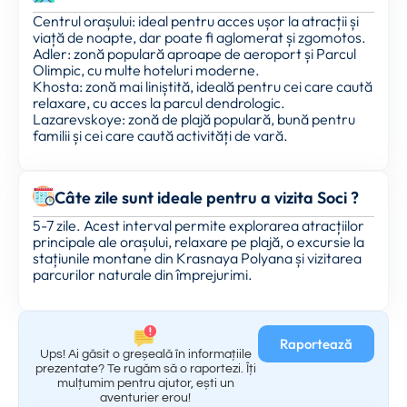
Centrul orașului: ideal pentru acces ușor la atracții și
viață de noapte, dar poate fi aglomerat și zgomotos.
Adler: zonă populară aproape de aeroport și Parcul
Olimpic, cu multe hoteluri moderne.
Khosta: zonă mai liniștită, ideală pentru cei care caută
relaxare, cu acces la parcul dendrologic.
Lazarevskoye: zonă de plajă populară, bună pentru
familii și cei care caută activități de vară.
Câte zile sunt ideale pentru a vizita Soci ?
5-7 zile. Acest interval permite explorarea atracțiilor
principale ale orașului, relaxare pe plajă, o excursie la
stațiunile montane din Krasnaya Polyana și vizitarea
parcurilor naturale din împrejurimi.
Raportează
Ups! Ai găsit o greșeală în informațiile
prezentate? Te rugăm să o raportezi. Îți
mulțumim pentru ajutor, ești un
aventurier erou!