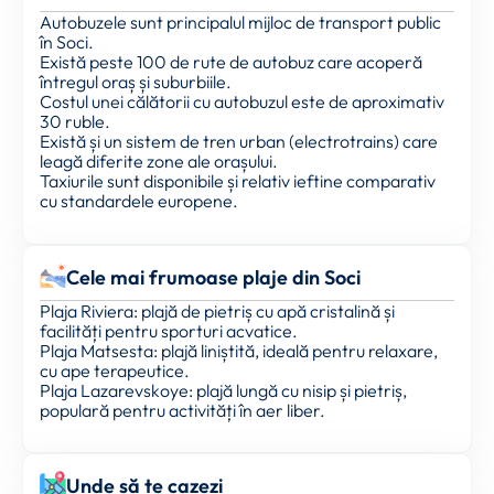
Autobuzele sunt principalul mijloc de transport public
în Soci.
Există peste 100 de rute de autobuz care acoperă
întregul oraș și suburbiile.
Costul unei călătorii cu autobuzul este de aproximativ
30 ruble.
Există și un sistem de tren urban (electrotrains) care
leagă diferite zone ale orașului.
Taxiurile sunt disponibile și relativ ieftine comparativ
cu standardele europene.
Cele mai frumoase plaje din Soci
Plaja Riviera: plajă de pietriș cu apă cristalină și
facilități pentru sporturi acvatice.
Plaja Matsesta: plajă liniștită, ideală pentru relaxare,
cu ape terapeutice.
Plaja Lazarevskoye: plajă lungă cu nisip și pietriș,
populară pentru activități în aer liber.
Unde să te cazezi