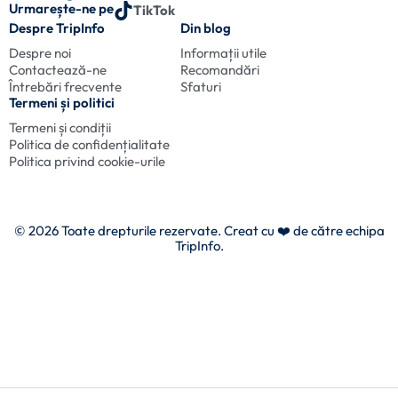
Urmarește-ne pe
TikTok
Despre TripInfo
Din blog
Despre noi
Informații utile
Contactează-ne
Recomandări
Întrebări frecvente
Sfaturi
Termeni și politici
Termeni și condiții
Politica de confidențialitate
Politica privind cookie-urile
© 2026 Toate drepturile rezervate. Creat cu
❤️ de către echipa
TripInfo.