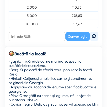
2.000
110,73
5.000
276,83
10.000
553,67
Convertește
Bucătăria locală
• Șașlîk: Frigărui de carne marinate, specific
bucătăriei caucaziene.
• Borș: Supă acră de sfeclă roșie, populară în toată
Rusia.
• Hinkali: Colțunași umpluti cu carne și condimente,
originari din Georgia.
• Adjapsandali: Tocană de legume specifică bucătăriei
georgiene.
• Plov: Orez gătit cu carne și legume, influențat de
bucătăria uzbekă.
• Caviar negru: Delicios și scump, servit adesea pe blini