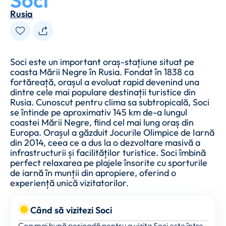
Soci
Rusia
Soci este un important oraș-stațiune situat pe
coasta Mării Negre în Rusia. Fondat în 1838 ca
fortăreață, orașul a evoluat rapid devenind una
dintre cele mai populare destinații turistice din
Rusia. Cunoscut pentru clima sa subtropicală, Soci
se întinde pe aproximativ 145 km de-a lungul
coastei Mării Negre, fiind cel mai lung oraș din
Europa. Orașul a găzduit Jocurile Olimpice de Iarnă
din 2014, ceea ce a dus la o dezvoltare masivă a
infrastructurii și facilităților turistice. Soci îmbină
perfect relaxarea pe plajele însorite cu sporturile
de iarnă în munții din apropiere, oferind o
experiență unică vizitatorilor.
Când să vizitezi Soci
Cea mai bună perioadă pentru a vizita Soci este între