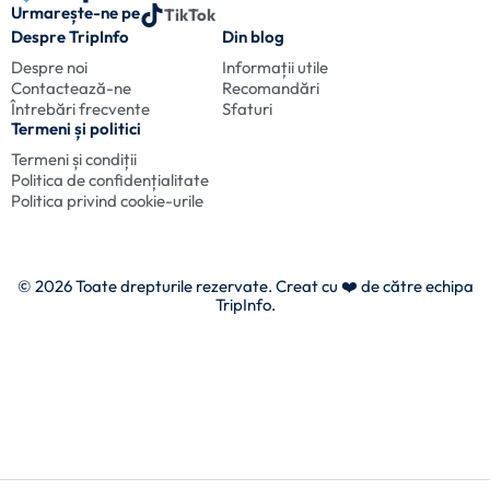
Urmarește-ne pe
TikTok
Despre TripInfo
Din blog
Despre noi
Informații utile
Contactează-ne
Recomandări
Întrebări frecvente
Sfaturi
Termeni și politici
Termeni și condiții
Politica de confidențialitate
Politica privind cookie-urile
© 2026 Toate drepturile rezervate. Creat cu
❤️ de către echipa
TripInfo.