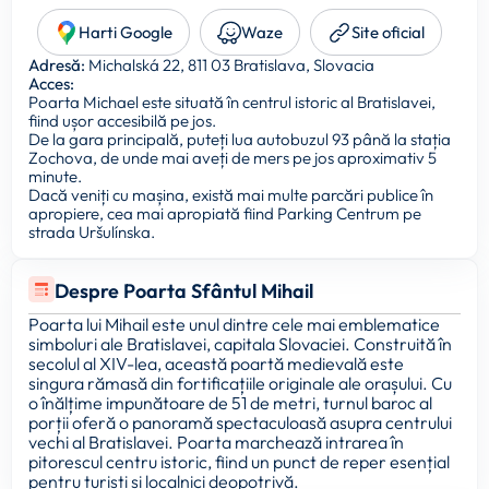
Harti Google
Waze
Site oficial
Adresă:
Michalská 22, 811 03 Bratislava, Slovacia
Acces:
Poarta Michael este situată în centrul istoric al Bratislavei,
fiind ușor accesibilă pe jos.
De la gara principală, puteți lua autobuzul 93 până la stația
Zochova, de unde mai aveți de mers pe jos aproximativ 5
minute.
Dacă veniți cu mașina, există mai multe parcări publice în
apropiere, cea mai apropiată fiind Parking Centrum pe
strada Uršulínska.
Despre Poarta Sfântul Mihail
Poarta lui Mihail este unul dintre cele mai emblematice
simboluri ale Bratislavei, capitala Slovaciei. Construită în
secolul al XIV-lea, această poartă medievală este
singura rămasă din fortificațiile originale ale orașului. Cu
o înălțime impunătoare de 51 de metri, turnul baroc al
porții oferă o panoramă spectaculoasă asupra centrului
vechi al Bratislavei. Poarta marchează intrarea în
pitorescul centru istoric, fiind un punct de reper esențial
pentru turiști și localnici deopotrivă.