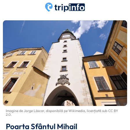
Imagine de
Jorge Láscar
, disponibilă pe
Wikimedia
, licențiată sub
CC BY
2.0
.
Poarta Sfântul Mihail