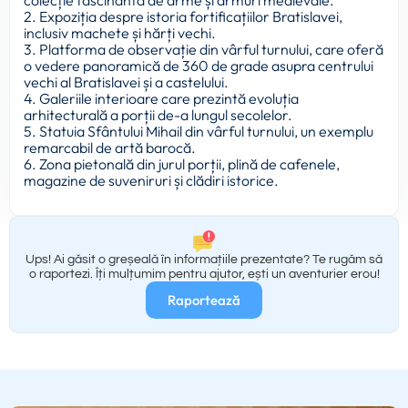
2. Expoziția despre istoria fortificațiilor Bratislavei,
inclusiv machete și hărți vechi.
3. Platforma de observație din vârful turnului, care oferă
o vedere panoramică de 360 de grade asupra centrului
vechi al Bratislavei și a castelului.
4. Galeriile interioare care prezintă evoluția
arhitecturală a porții de-a lungul secolelor.
5. Statuia Sfântului Mihail din vârful turnului, un exemplu
remarcabil de artă barocă.
6. Zona pietonală din jurul porții, plină de cafenele,
magazine de suveniruri și clădiri istorice.
Ups! Ai găsit o greșeală în informațiile prezentate? Te rugăm să
o raportezi. Îți mulțumim pentru ajutor, ești un aventurier erou!
Raportează