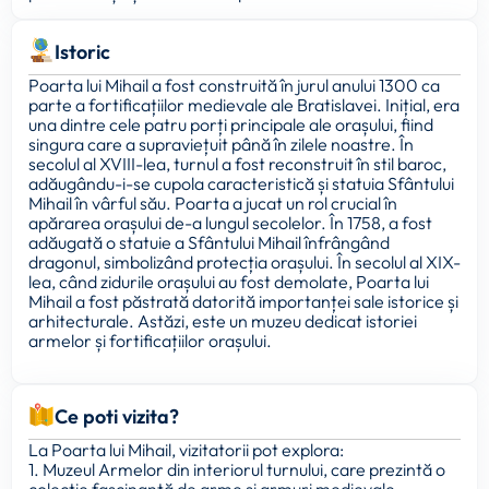
Istoric
Poarta lui Mihail a fost construită în jurul anului 1300 ca
parte a fortificațiilor medievale ale Bratislavei. Inițial, era
una dintre cele patru porți principale ale orașului, fiind
singura care a supraviețuit până în zilele noastre. În
secolul al XVIII-lea, turnul a fost reconstruit în stil baroc,
adăugându-i-se cupola caracteristică și statuia Sfântului
Mihail în vârful său. Poarta a jucat un rol crucial în
apărarea orașului de-a lungul secolelor. În 1758, a fost
adăugată o statuie a Sfântului Mihail înfrângând
dragonul, simbolizând protecția orașului. În secolul al XIX-
lea, când zidurile orașului au fost demolate, Poarta lui
Mihail a fost păstrată datorită importanței sale istorice și
arhitecturale. Astăzi, este un muzeu dedicat istoriei
armelor și fortificațiilor orașului.
Ce poti vizita?
La Poarta lui Mihail, vizitatorii pot explora:
1. Muzeul Armelor din interiorul turnului, care prezintă o
colecție fascinantă de arme și armuri medievale.