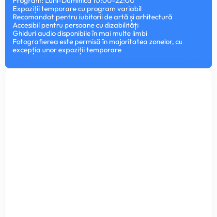
Program: Luni-Duminică 10:00-22:00
Expoziții temporare cu program variabil
Recomandat pentru iubitorii de artă și arhitectură
Accesibil pentru persoane cu dizabilități
Ghiduri audio disponibile în mai multe limbi
Fotografierea este permisă în majoritatea zonelor, cu
excepția unor expoziții temporare