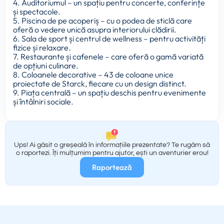
4. Auditoriumul – un spațiu pentru concerte, conferințe
și spectacole.
5. Piscina de pe acoperiș – cu o podea de sticlă care
oferă o vedere unică asupra interiorului clădirii.
6. Sala de sport și centrul de wellness – pentru activități
fizice și relaxare.
7. Restaurante și cafenele – care oferă o gamă variată
de opțiuni culinare.
8. Coloanele decorative – 43 de coloane unice
proiectate de Starck, fiecare cu un design distinct.
9. Piața centrală – un spațiu deschis pentru evenimente
și întâlniri sociale.
Ups! Ai găsit o greșeală în informațiile prezentate? Te rugăm să
o raportezi. Îți mulțumim pentru ajutor, ești un aventurier erou!
Raportează