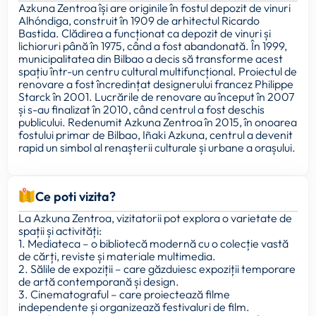
Azkuna Zentroa își are originile în fostul depozit de vinuri
Alhóndiga, construit în 1909 de arhitectul Ricardo
Bastida. Clădirea a funcționat ca depozit de vinuri și
lichioruri până în 1975, când a fost abandonată. În 1999,
municipalitatea din Bilbao a decis să transforme acest
spațiu într-un centru cultural multifuncțional. Proiectul de
renovare a fost încredințat designerului francez Philippe
Starck în 2001. Lucrările de renovare au început în 2007
și s-au finalizat în 2010, când centrul a fost deschis
publicului. Redenumit Azkuna Zentroa în 2015, în onoarea
fostului primar de Bilbao, Iñaki Azkuna, centrul a devenit
rapid un simbol al renașterii culturale și urbane a orașului.
Ce poti vizita?
La Azkuna Zentroa, vizitatorii pot explora o varietate de
spații și activități:
1. Mediateca – o bibliotecă modernă cu o colecție vastă
de cărți, reviste și materiale multimedia.
2. Sălile de expoziții – care găzduiesc expoziții temporare
de artă contemporană și design.
3. Cinematograful – care proiectează filme
independente și organizează festivaluri de film.