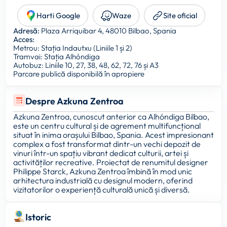
Harti Google
Waze
Site oficial
Adresă:
Plaza Arriquibar 4, 48010 Bilbao, Spania
Acces:
Metrou: Stația Indautxu (Liniile 1 și 2)
Tramvai: Stația Alhóndiga
Autobuz: Liniile 10, 27, 38, 48, 62, 72, 76 și A3
Parcare publică disponibilă în apropiere
Despre Azkuna Zentroa
Azkuna Zentroa, cunoscut anterior ca Alhóndiga Bilbao,
este un centru cultural și de agrement multifuncțional
situat în inima orașului Bilbao, Spania. Acest impresionant
complex a fost transformat dintr-un vechi depozit de
vinuri într-un spațiu vibrant dedicat culturii, artei și
activităților recreative. Proiectat de renumitul designer
Philippe Starck, Azkuna Zentroa îmbină în mod unic
arhitectura industrială cu designul modern, oferind
vizitatorilor o experiență culturală unică și diversă.
Istoric