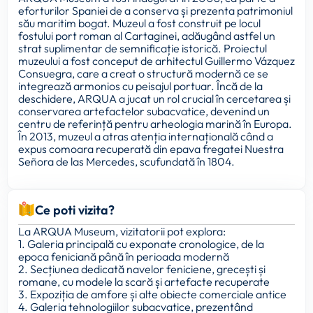
eforturilor Spaniei de a conserva și prezenta patrimoniul
său maritim bogat. Muzeul a fost construit pe locul
fostului port roman al Cartaginei, adăugând astfel un
strat suplimentar de semnificație istorică. Proiectul
muzeului a fost conceput de arhitectul Guillermo Vázquez
Consuegra, care a creat o structură modernă ce se
integrează armonios cu peisajul portuar. Încă de la
deschidere, ARQUA a jucat un rol crucial în cercetarea și
conservarea artefactelor subacvatice, devenind un
centru de referință pentru arheologia marină în Europa.
În 2013, muzeul a atras atenția internațională când a
expus comoara recuperată din epava fregatei Nuestra
Señora de las Mercedes, scufundată în 1804.
Ce poti vizita?
La ARQUA Museum, vizitatorii pot explora:
1. Galeria principală cu exponate cronologice, de la
epoca feniciană până în perioada modernă
2. Secțiunea dedicată navelor feniciene, grecești și
romane, cu modele la scară și artefacte recuperate
3. Expoziția de amfore și alte obiecte comerciale antice
4. Galeria tehnologiilor subacvatice, prezentând