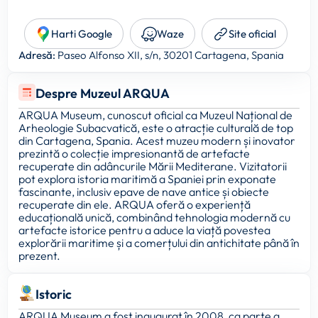
Harti Google
Waze
Site oficial
Adresă:
Paseo Alfonso XII, s/n, 30201 Cartagena, Spania
Despre Muzeul ARQUA
ARQUA Museum, cunoscut oficial ca Muzeul Național de
Arheologie Subacvatică, este o atracție culturală de top
din Cartagena, Spania. Acest muzeu modern și inovator
prezintă o colecție impresionantă de artefacte
recuperate din adâncurile Mării Mediterane. Vizitatorii
pot explora istoria maritimă a Spaniei prin exponate
fascinante, inclusiv epave de nave antice și obiecte
recuperate din ele. ARQUA oferă o experiență
educațională unică, combinând tehnologia modernă cu
artefacte istorice pentru a aduce la viață povestea
explorării maritime și a comerțului din antichitate până în
prezent.
Istoric
ARQUA Museum a fost inaugurat în 2008, ca parte a