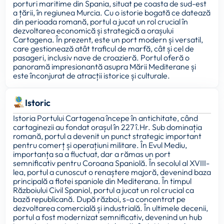
porturi maritime din Spania, situat pe coasta de sud-est
a țării, în regiunea Murcia. Cu o istorie bogată ce datează
din perioada romană, portul a jucat un rol crucial în
dezvoltarea economică și strategică a orașului
Cartagena. În prezent, este un port modern și versatil,
care gestionează atât traficul de marfă, cât și cel de
pasageri, inclusiv nave de croazieră. Portul oferă o
panoramă impresionantă asupra Mării Mediterane și
este înconjurat de atracții istorice și culturale.
Istoric
Istoria Portului Cartagena începe în antichitate, când
cartaginezii au fondat orașul în 227 î.Hr. Sub dominația
romană, portul a devenit un punct strategic important
pentru comerț și operațiuni militare. În Evul Mediu,
importanța sa a fluctuat, dar a rămas un port
semnificativ pentru Coroana Spaniolă. În secolul al XVIII-
lea, portul a cunoscut o renaștere majoră, devenind baza
principală a flotei spaniole din Mediterana. În timpul
Războiului Civil Spaniol, portul a jucat un rol crucial ca
bază republicană. După război, s-a concentrat pe
dezvoltarea comercială și industrială. În ultimele decenii,
portul a fost modernizat semnificativ, devenind un hub