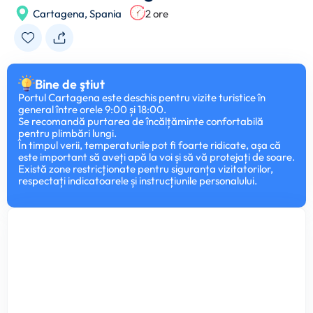
Cartagena,
Spania
2 ore
Bine de ştiut
Portul Cartagena este deschis pentru vizite turistice în
general între orele 9:00 și 18:00.
Se recomandă purtarea de încălțăminte confortabilă
pentru plimbări lungi.
În timpul verii, temperaturile pot fi foarte ridicate, așa că
este important să aveți apă la voi și să vă protejați de soare.
Există zone restricționate pentru siguranța vizitatorilor,
respectați indicatoarele și instrucțiunile personalului.