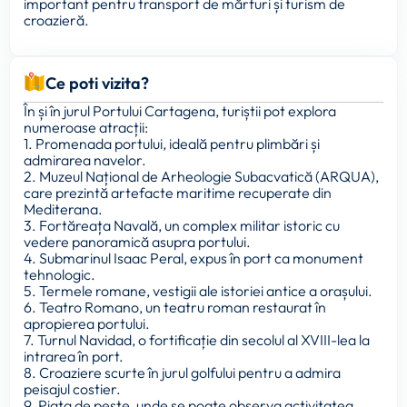
important pentru transport de mărfuri și turism de
croazieră.
Ce poti vizita?
În și în jurul Portului Cartagena, turiștii pot explora
numeroase atracții:
1. Promenada portului, ideală pentru plimbări și
admirarea navelor.
2. Muzeul Național de Arheologie Subacvatică (ARQUA),
care prezintă artefacte maritime recuperate din
Mediterana.
3. Fortăreața Navală, un complex militar istoric cu
vedere panoramică asupra portului.
4. Submarinul Isaac Peral, expus în port ca monument
tehnologic.
5. Termele romane, vestigii ale istoriei antice a orașului.
6. Teatro Romano, un teatru roman restaurat în
apropierea portului.
7. Turnul Navidad, o fortificație din secolul al XVIII-lea la
intrarea în port.
8. Croaziere scurte în jurul golfului pentru a admira
peisajul costier.
9. Piața de pește, unde se poate observa activitatea