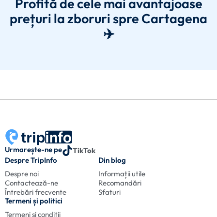
Profită de cele mai avantajoase
prețuri la zboruri spre Cartagena
✈️
Urmarește-ne pe
TikTok
Despre TripInfo
Din blog
Despre noi
Informații utile
Contactează-ne
Recomandări
Întrebări frecvente
Sfaturi
Termeni și politici
Termeni și condiții