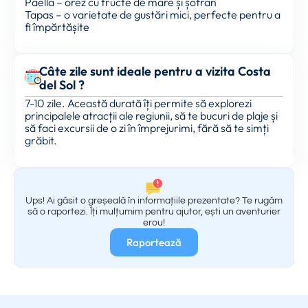
Paella – orez cu fructe de mare și șofran
Tapas – o varietate de gustări mici, perfecte pentru a
fi împărtășite
Câte zile sunt ideale pentru a vizita Costa
del Sol ?
7-10 zile. Această durată îți permite să explorezi
principalele atracții ale regiunii, să te bucuri de plaje și
să faci excursii de o zi în împrejurimi, fără să te simți
grăbit.
Ups! Ai găsit o greșeală în informațiile prezentate? Te rugăm
să o raportezi. Îți mulțumim pentru ajutor, ești un aventurier
erou!
Raportează