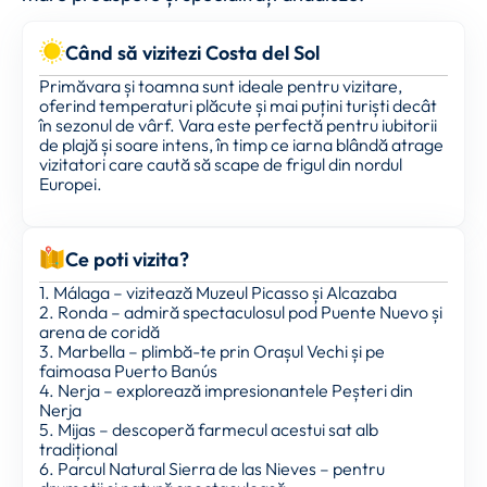
Când să vizitezi Costa del Sol
Primăvara și toamna sunt ideale pentru vizitare,
oferind temperaturi plăcute și mai puțini turiști decât
în sezonul de vârf. Vara este perfectă pentru iubitorii
de plajă și soare intens, în timp ce iarna blândă atrage
vizitatori care caută să scape de frigul din nordul
Europei.
Ce poti vizita?
1. Málaga – vizitează Muzeul Picasso și Alcazaba
2. Ronda – admiră spectaculosul pod Puente Nuevo și
arena de coridă
3. Marbella – plimbă-te prin Orașul Vechi și pe
faimoasa Puerto Banús
4. Nerja – explorează impresionantele Peșteri din
Nerja
5. Mijas – descoperă farmecul acestui sat alb
tradițional
6. Parcul Natural Sierra de las Nieves – pentru