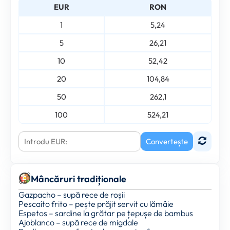
EUR
RON
1
5,24
5
26,21
10
52,42
20
104,84
50
262,1
100
524,21
Convertește
Mâncăruri tradiționale
Gazpacho – supă rece de roșii
Pescaíto frito – pește prăjit servit cu lămâie
Espetos – sardine la grătar pe țepușe de bambus
Ajoblanco – supă rece de migdale