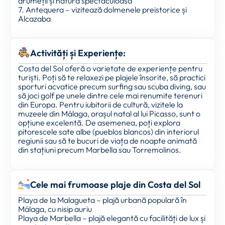
drumeții și natură spectaculoasă
7. Antequera – vizitează dolmenele preistorice și
Alcazaba
Activități și Experiențe:
Costa del Sol oferă o varietate de experiențe pentru
turiști. Poți să te relaxezi pe plajele însorite, să practici
sporturi acvatice precum surfing sau scuba diving, sau
să joci golf pe unele dintre cele mai renumite terenuri
din Europa. Pentru iubitorii de cultură, vizitele la
muzeele din Málaga, orașul natal al lui Picasso, sunt o
opțiune excelentă. De asemenea, poți explora
pitorescele sate albe (pueblos blancos) din interiorul
regiunii sau să te bucuri de viața de noapte animată
din stațiuni precum Marbella sau Torremolinos.
Cele mai frumoase plaje din Costa del Sol
Playa de la Malagueta – plajă urbană populară în
Málaga, cu nisip auriu
Playa de Marbella – plajă elegantă cu facilități de lux și