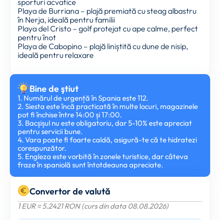
sporturi acvatice
Playa de Burriana – plajă premiată cu steag albastru
în Nerja, ideală pentru familii
Playa del Cristo – golf protejat cu ape calme, perfect
pentru înot
Playa de Cabopino – plajă liniștită cu dune de nisip,
ideală pentru relaxare
Bine de ştiut
1. Numărul de urgență în Spania este 112.
2. Siesta este încă practicată în multe locuri, magazinele
pot fi închise între 14:00 și 17:00.
3. Bacșișul nu este obligatoriu, dar 5-10% este apreciat
pentru servicii bune.
4. Vara poate fi foarte caldă, asigură-te că te hidratezi
corespunzător.
5. Engleza este vorbită în zonele turistice, dar câteva
fraze în spaniolă sunt întotdeauna apreciate.
Convertor de valută
1 EUR = 5.2421 RON (curs din data 08.08.2026)