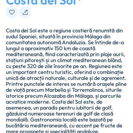
Costa del Sol
Costa del Sol este o regiune costieră renumită din
sudul Spaniei, situată în provincia Málaga din
comunitatea autonomă Andaluzia. Se întinde de-a
lungul a aproximativ 150 km de coastă
mediteraneană, fiind caracterizată prin plaje aurii,
stațiuni pitorești și un climat mediteranean blând,
cu peste 320 de zile însorite pe an. Regiunea este
un important centru turistic, oferind o combinație
unică de atracții naturale, culturale și de agrement.
Printre punctele de interes se numără orașele pline
de viață precum Marbella și Torremolinos, siturile
istorice precum Alcazaba din Málaga, și parcurile
acvatice moderne. Costa del Sol este, de
asemenea, un paradis pentru iubitorii de golf,
găzduind numeroase terenuri de golf de clasă
mondială. Gastronomia locală este bazată pe
bucătăria mediteraneană, cu accent pe fructe de
mare proaspete și specialități andaluze.