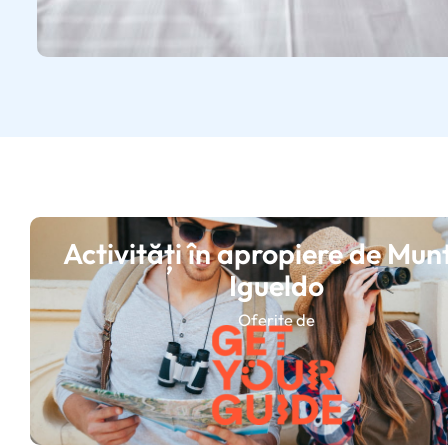
Activități în apropiere de Mun
Igueldo
Oferite de