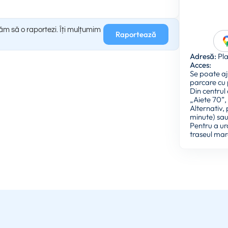
găm să o raportezi. Îți mulțumim
Raportează
Adresă:
Pla
Acces:
Se poate aj
parcare cu 
Din centrul
„Aiete 70”,
Alternativ,
minute) sau 
Pentru a urc
traseul mar