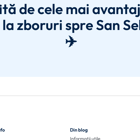
ită de cele mai avanta
 la zboruri spre San S
✈️
nfo
Din blog
Informații utile