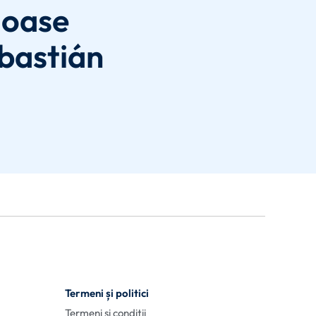
joase
ebastián
Termeni și politici
Termeni și condiții