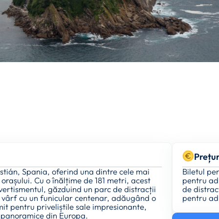
Prețur
stián, Spania, oferind una dintre cele mai
Biletul pe
rașului. Cu o înălțime de 181 metri, acest
pentru adu
ertismentul, găzduind un parc de distracții
de distrac
 în vârf cu un funicular centenar, adăugând o
pentru adu
t pentru priveliștile sale impresionante,
e panoramice din Europa.