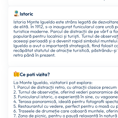
Istoric
Istoria Monte Igueldo este strâns legată de dezvoltare
de elită. În 1912, s-a inaugurat funicularul care urcă
turistice moderne. Parcul de distracții de pe vârf a fo
populară pentru localnici și turiști. Turnul de observaț
aceeași perioadă și a devenit rapid simbolul muntelui.
Igueldo a avut o importanță strategică, fiind folosit 
recăpătat statutul de atracție turistică, păstrându-și
retro până în prezent.
Ce poti vizita?
La Monte Igueldo, vizitatorii pot explora:
1. Parcul de distracții retro, cu atracții clasice precum
2. Turnul de observație, oferind vederi panoramice d
3. Funicularul istoric, o experiență în sine, cu vagoan
4. Terasa panoramică, ideală pentru fotografii spect
5. Restaurantul cu vedere, perfect pentru o masă cu p
6. Traseele de drumeție care coboară muntele, oferin
7. Zona de picnic, pentru o pauză relaxantă în natură