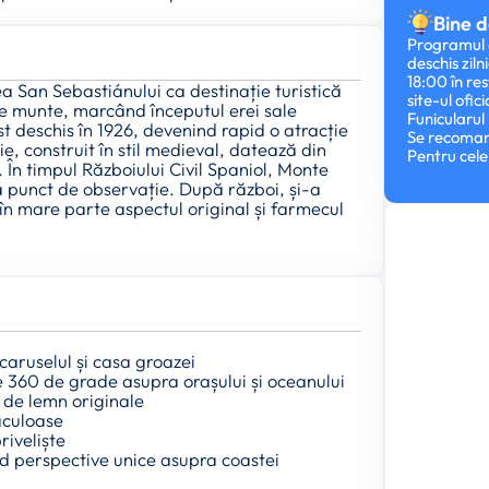
Bine d
Programul d
deschis ziln
18:00 în re
a San Sebastiánului ca destinație turistică
site-ul ofici
 pe munte, marcând începutul erei sale
Funicularul 
st deschis în 1926, devenind rapid o atracție
Se recoman
ie, construit în stil medieval, datează din
Pentru cele
 În timpul Războiului Civil Spaniol, Monte
ca punct de observație. După război, și-a
 în mare parte aspectul original și farmecul
 caruselul și casa groazei
e 360 de grade asupra orașului și oceanului
e de lemn originale
aculoase
riveliște
d perspective unice asupra coastei