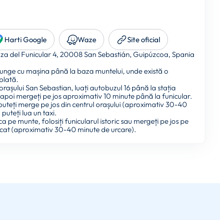
Harti Google
Waze
Site oficial
za del Funicular 4, 20008 San Sebastián, Guipúzcoa, Spania
unge cu mașina până la baza muntelui, unde există o
plată.
 orașului San Sebastian, luați autobuzul 16 până la stația
 apoi mergeți pe jos aproximativ 10 minute până la funicular.
 puteți merge pe jos din centrul orașului (aproximativ 30-40
puteți lua un taxi.
a pe munte, folosiți funicularul istoric sau mergeți pe jos pe
cat (aproximativ 30-40 minute de urcare).