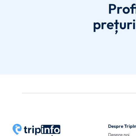
Prof
prețuri
Despre TripI
Despre noi