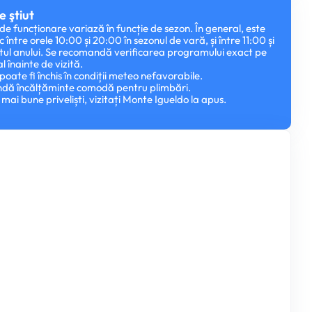
e ştiut
e funcționare variază în funcție de sezon. În general, este
ic între orele 10:00 și 20:00 în sezonul de vară, și între 11:00 și
stul anului. Se recomandă verificarea programului exact pe
al înainte de vizită.
poate fi închis în condiții meteo nefavorabile.
dă încălțăminte comodă pentru plimbări.
 mai bune priveliști, vizitați Monte Igueldo la apus.