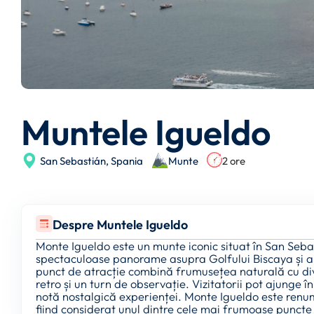
Muntele Igueldo
San Sebastián,
Spania
Munte
2 ore
Despre Muntele Igueldo
Monte Igueldo este un munte iconic situat în San Seba
spectaculoase panorame asupra Golfului Biscaya și a o
punct de atracție combină frumusețea naturală cu div
retro și un turn de observație. Vizitatorii pot ajunge
notă nostalgică experienței. Monte Igueldo este renumi
fiind considerat unul dintre cele mai frumoase punct