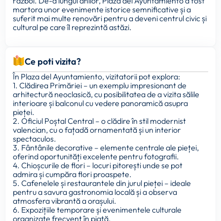
război. De-a lungul anilor, Plaza del Ayuntamiento a fost
martora unor evenimente istorice semnificative și a
suferit mai multe renovări pentru a deveni centrul civic și
cultural pe care îl reprezintă astăzi.
Ce poti vizita?
În Plaza del Ayuntamiento, vizitatorii pot explora:
1. Clădirea Primăriei – un exemplu impresionant de
arhitectură neoclasică, cu posibilitatea de a vizita sălile
interioare și balconul cu vedere panoramică asupra
pieței.
2. Oficiul Poștal Central – o clădire în stil modernist
valencian, cu o fațadă ornamentată și un interior
spectaculos.
3. Fântânile decorative – elemente centrale ale pieței,
oferind oportunități excelente pentru fotografii.
4. Chioșcurile de flori – locuri pitorești unde se pot
admira și cumpăra flori proaspete.
5. Cafenelele și restaurantele din jurul pieței – ideale
pentru a savura gastronomia locală și a observa
atmosfera vibrantă a orașului.
6. Expozițiile temporare și evenimentele culturale
organizate frecvent în piață.