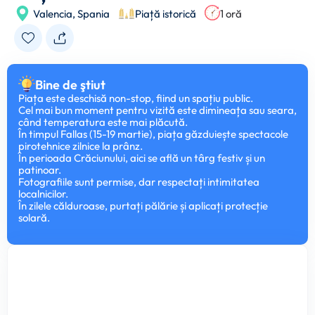
Valencia,
Spania
Piață istorică
1 oră
Bine de ştiut
Piața este deschisă non-stop, fiind un spațiu public.
Cel mai bun moment pentru vizită este dimineața sau seara,
când temperatura este mai plăcută.
În timpul Fallas (15-19 martie), piața găzduiește spectacole
pirotehnice zilnice la prânz.
În perioada Crăciunului, aici se află un târg festiv și un
patinoar.
Fotografiile sunt permise, dar respectați intimitatea
localnicilor.
În zilele călduroase, purtați pălărie și aplicați protecție
solară.