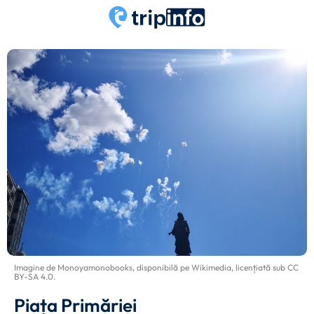
Imagine de
Monoyamonobooks
, disponibilă pe
Wikimedia
, licențiată sub
CC
BY-SA 4.0
.
Piața Primăriei