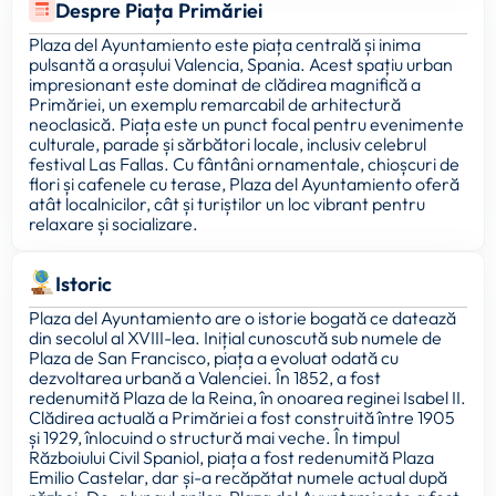
Despre Piața Primăriei
Plaza del Ayuntamiento este piața centrală și inima
pulsantă a orașului Valencia, Spania. Acest spațiu urban
impresionant este dominat de clădirea magnifică a
Primăriei, un exemplu remarcabil de arhitectură
neoclasică. Piața este un punct focal pentru evenimente
culturale, parade și sărbători locale, inclusiv celebrul
festival Las Fallas. Cu fântâni ornamentale, chioșcuri de
flori și cafenele cu terase, Plaza del Ayuntamiento oferă
atât localnicilor, cât și turiștilor un loc vibrant pentru
relaxare și socializare.
Istoric
Plaza del Ayuntamiento are o istorie bogată ce datează
din secolul al XVIII-lea. Inițial cunoscută sub numele de
Plaza de San Francisco, piața a evoluat odată cu
dezvoltarea urbană a Valenciei. În 1852, a fost
redenumită Plaza de la Reina, în onoarea reginei Isabel II.
Clădirea actuală a Primăriei a fost construită între 1905
și 1929, înlocuind o structură mai veche. În timpul
Războiului Civil Spaniol, piața a fost redenumită Plaza
Emilio Castelar, dar și-a recăpătat numele actual după