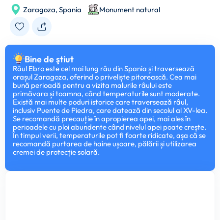
Zaragoza,
Spania
Monument natural
Bine de ştiut
Râul Ebro este cel mai lung râu din Spania și traversează
orașul Zaragoza, oferind o priveliște pitorească. Cea mai
bună perioadă pentru a vizita malurile râului este
primăvara și toamna, când temperaturile sunt moderate.
Există mai multe poduri istorice care traversează râul,
inclusiv Puente de Piedra, care datează din secolul al XV-lea.
Se recomandă precauție în apropierea apei, mai ales în
perioadele cu ploi abundente când nivelul apei poate crește.
În timpul verii, temperaturile pot fi foarte ridicate, așa că se
recomandă purtarea de haine ușoare, pălării și utilizarea
cremei de protecție solară.