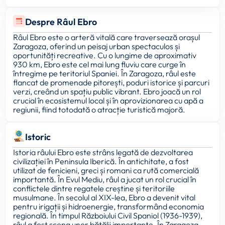
Despre Râul Ebro
Râul Ebro este o arteră vitală care traversează orașul
Zaragoza, oferind un peisaj urban spectaculos și
oportunități recreative. Cu o lungime de aproximativ
930 km, Ebro este cel mai lung fluviu care curge în
întregime pe teritoriul Spaniei. În Zaragoza, râul este
flancat de promenade pitorești, poduri istorice și parcuri
verzi, creând un spațiu public vibrant. Ebro joacă un rol
crucial în ecosistemul local și în aprovizionarea cu apă a
regiunii, fiind totodată o atracție turistică majoră.
Istoric
Istoria râului Ebro este strâns legată de dezvoltarea
civilizației în Peninsula Iberică. În antichitate, a fost
utilizat de fenicieni, greci și romani ca rută comercială
importantă. În Evul Mediu, râul a jucat un rol crucial în
conflictele dintre regatele creștine și teritoriile
musulmane. În secolul al XIX-lea, Ebro a devenit vital
pentru irigații și hidroenergie, transformând economia
regională. În timpul Războiului Civil Spaniol (1936-1939),
râul a fost scena unor bătălii importante. În Zaragoza,