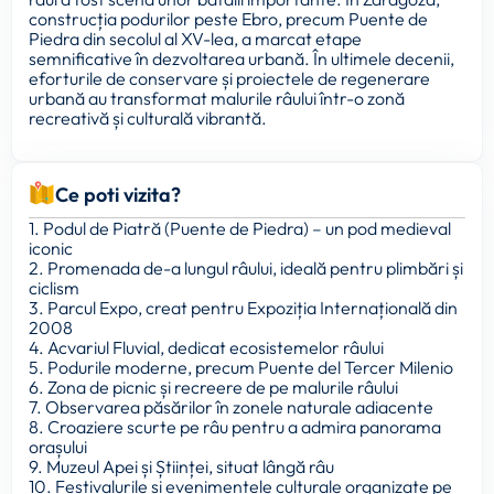
construcția podurilor peste Ebro, precum Puente de
Piedra din secolul al XV-lea, a marcat etape
semnificative în dezvoltarea urbană. În ultimele decenii,
eforturile de conservare și proiectele de regenerare
urbană au transformat malurile râului într-o zonă
recreativă și culturală vibrantă.
Ce poti vizita?
1. Podul de Piatră (Puente de Piedra) – un pod medieval
iconic
2. Promenada de-a lungul râului, ideală pentru plimbări și
ciclism
3. Parcul Expo, creat pentru Expoziția Internațională din
2008
4. Acvariul Fluvial, dedicat ecosistemelor râului
5. Podurile moderne, precum Puente del Tercer Milenio
6. Zona de picnic și recreere de pe malurile râului
7. Observarea păsărilor în zonele naturale adiacente
8. Croaziere scurte pe râu pentru a admira panorama
orașului
9. Muzeul Apei și Științei, situat lângă râu
10. Festivalurile și evenimentele culturale organizate pe