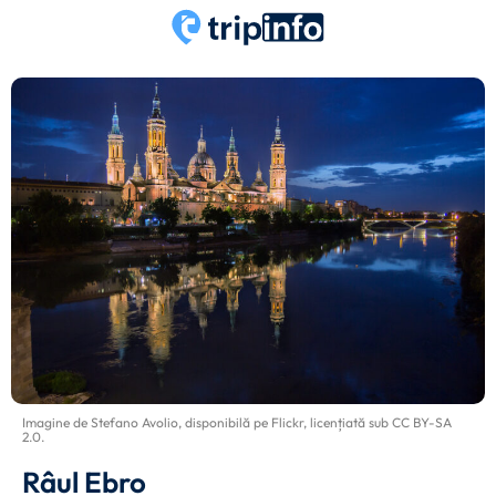
Imagine de
Stefano Avolio
, disponibilă pe
Flickr
, licențiată sub
CC BY-SA
2.0
.
Râul Ebro