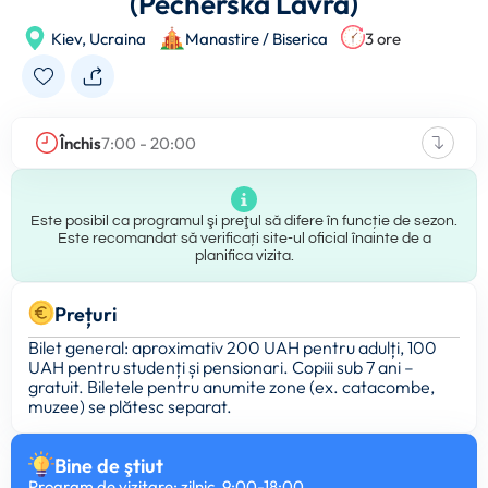
(Pecherska Lavra)
Kiev,
Ucraina
Manastire / Biserica
3 ore
Închis
7:00 - 20:00
Este posibil ca programul şi preţul să difere în funcție de sezon.
Este recomandat să verificați site-ul oficial înainte de a
planifica vizita.
Prețuri
Bilet general: aproximativ 200 UAH pentru adulți, 100
UAH pentru studenți și pensionari. Copiii sub 7 ani –
gratuit. Biletele pentru anumite zone (ex. catacombe,
muzee) se plătesc separat.
Bine de ştiut
Program de vizitare: zilnic, 9:00-18:00.