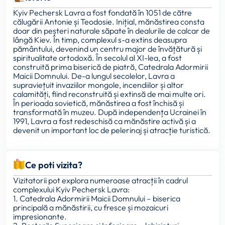
Kyiv Pechersk Lavra a fost fondată în 1051 de către
călugării Antonie și Teodosie. Inițial, mănăstirea consta
doar din peșteri naturale săpate în dealurile de calcar de
lângă Kiev. În timp, complexul s-a extins deasupra
pământului, devenind un centru major de învățătură și
spiritualitate ortodoxă. În secolul al XI-lea, a fost
construită prima biserică de piatră, Catedrala Adormirii
Maicii Domnului. De-a lungul secolelor, Lavra a
supraviețuit invaziilor mongole, incendiilor și altor
calamități, fiind reconstruită și extinsă de mai multe ori.
În perioada sovietică, mănăstirea a fost închisă și
transformată în muzeu. După independența Ucrainei în
1991, Lavra a fost redeschisă ca mănăstire activă și a
devenit un important loc de pelerinaj și atracție turistică.
Ce poti vizita?
Vizitatorii pot explora numeroase atracții în cadrul
complexului Kyiv Pechersk Lavra:
1. Catedrala Adormirii Maicii Domnului – biserica
principală a mănăstirii, cu fresce și mozaicuri
impresionante.