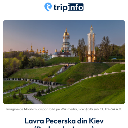
Imagine de
Moahim
, disponibilă pe
Wikimedia
, licențiată sub
CC BY-SA 4.0
.
Lavra Pecerska din Kiev