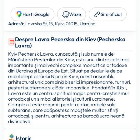
Harti Google
Waze
Site oficial
Adresă:
Lavrska St, 15, Kyiv, 01015, Ucraina
Despre Lavra Pecerska din Kiev (Pecherska
Lavra)
Kyiv Pechersk Lavra, cunoscută și sub numele de
Mănăstirea Peșterilor din Kiev, este unul dintre cele mai
importante și mai vechi complexe monastice ortodoxe
din Ucraina și Europa de Est. Situat pe dealurile de pe
malul drept al râului Nipru în Kiev, acest ansamblu
arhitectural unic combină biserici impresionante, turnuri,
peșteri subterane și clădiri monastice. Fondată în 1051,
Lavra este un centru spiritual major pentru creștinismul
ortodox și un simbol al istoriei și culturii ucrainene.
Complexul este renumit pentru catacombele sale
subterane, care adăpostesc moaștele multor sfinți
ortodocși, și pentru arhitectura sa barocă ucraineană
distinctivă.
Istoric