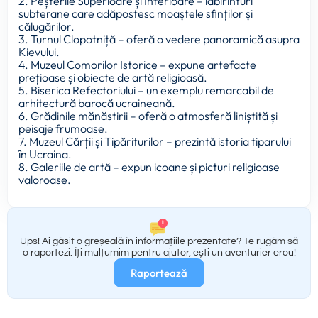
2. Peșterile Superioare și Inferioare – labirinturi
subterane care adăpostesc moaștele sfinților și
călugărilor.
3. Turnul Clopotniță – oferă o vedere panoramică asupra
Kievului.
4. Muzeul Comorilor Istorice – expune artefacte
prețioase și obiecte de artă religioasă.
5. Biserica Refectoriului – un exemplu remarcabil de
arhitectură barocă ucraineană.
6. Grădinile mănăstirii – oferă o atmosferă liniștită și
peisaje frumoase.
7. Muzeul Cărții și Tipăriturilor – prezintă istoria tiparului
în Ucraina.
8. Galeriile de artă – expun icoane și picturi religioase
valoroase.
Ups! Ai găsit o greșeală în informațiile prezentate? Te rugăm să
o raportezi. Îți mulțumim pentru ajutor, ești un aventurier erou!
Raportează