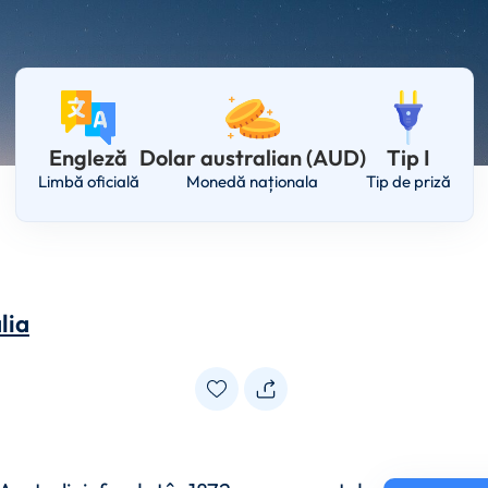
Engleză
Dolar australian (AUD)
Tip I
Limbă oficială
Monedă naționala
Tip de priză
lia