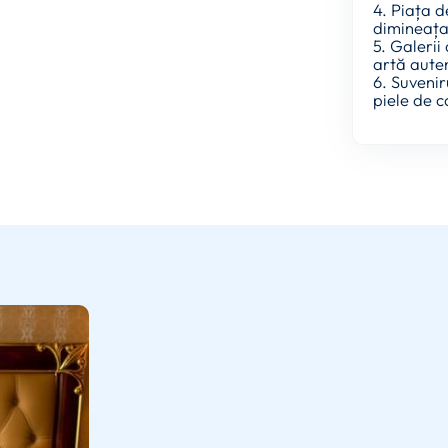
4. Piața d
dimineața
5. Galerii
artă auten
6. Suvenir
piele de 