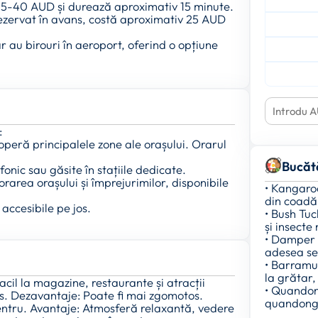
de 35-40 AUD și durează aproximativ 15 minute.
e rezervat în avans, costă aproximativ 25 AUD
 au birouri în aeroport, oferind o opțiune
:
operă principalele zone ale orașului. Orarul
Bucăt
fonic sau găsite în stațiile dedicate.
orarea orașului și împrejurimilor, disponibile
• Kangaro
din coadă
 accesibile pe jos.
• Bush Tuc
și insecte
• Damper 
adesea ser
• Barramun
la grătar,
acil la magazine, restaurante și atracții
• Quandong
os. Dezavantaje: Poate fi mai zgomotos.
quandong,
centru. Avantaje: Atmosferă relaxantă, vedere