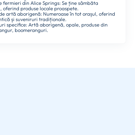
e fermieri din Alice Springs: Se ține sâmbăta
, oferind produse locale proaspete.
 de artă aborigenă: Numeroase în tot orașul, oferind
tică și suveniruri tradiționale.
uri specifice: Artă aborigenă, opale, produse din
cangur, boomeranguri.