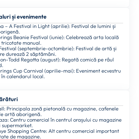
aluri și evenimente
a – A Festival in Light (aprilie): Festival de lumini și
borigenă.
prings Beanie Festival (iunie): Celebrează arta locală
le tricotate manual.
Festival (septembrie-octombrie): Festival de artă și
are durează 2 săptămâni.
-on-Todd Regatta (august): Regată comică pe râul
d.
prings Cup Carnival (aprilie-mai): Eveniment ecvestru
în calendarul local.
rături
all: Principala zonă pietonală cu magazine, cafenele
 de artă aborigenă.
laza: Centru comercial în centrul orașului cu magazine
și supermarket.
nye Shopping Centre: Alt centru comercial important
etate de magazine.