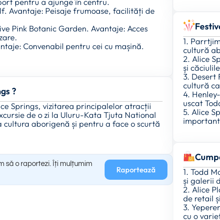
ort pentru a ajunge în centru.
olf. Avantaje: Peisaje frumoase, facilități de
Festiv
ive Pink Botanic Garden. Avantaje: Acces
zare.
1. Parrtjim
antaje: Convenabil pentru cei cu mașină.
cultură a
2. Alice S
și căciuli
3. Desert 
cultură c
ngs ?
4. Henley
uscat Tod
ce Springs, vizitarea principalelor atracții
5. Alice S
xcursie de o zi la Uluru-Kata Tjuta National
important 
cultura aborigenă și pentru a face o scurtă
Cumpă
m să o raportezi. Îți mulțumim
Raportează
1. Todd M
și galerii
2. Alice P
de retail 
3. Yepere
cu o vari