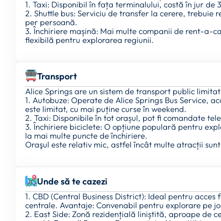
1. Taxi: Disponibil în fața terminalului, costă în jur 
2. Shuttle bus: Serviciu de transfer la cerere, trebui
per persoană.
3. Închiriere mașină: Mai multe companii de rent-a-car
flexibilă pentru explorarea regiunii.
Transport
Alice Springs are un sistem de transport public limitat
1. Autobuze: Operate de Alice Springs Bus Service, ac
este limitat, cu mai puține curse în weekend.
2. Taxi: Disponibile în tot orașul, pot fi comandate tele
3. Închiriere biciclete: O opțiune populară pentru expl
la mai multe puncte de închiriere.
Oraşul este relativ mic, astfel încât multe atracții sunt
Unde să te cazezi
1. CBD (Central Business District): Ideal pentru acces f
centrale. Avantaje: Convenabil pentru explorare pe j
2. East Side: Zonă rezidențială liniștită, aproape de 