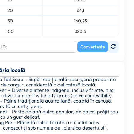
20
64,1
50
160,25
100
320,5
Convertește
ăria locală
o Tail Soup – Supă tradițională aborigenă preparată
 de cangur, considerată o delicatesă locală.
ker – Diverse alimente indigene, inclusiv fructe, nuci
 native, cum ar fi witchetty grubs (larve comestibile).
– Pâine tradițională australiană, coaptă în cenușă,
vită cu unt și gem.
di – Pește de apă dulce popular, de obicei prăjit sau
 cu un gust delicat.
 Pie – Plăcintă dulce făcută cu fructul nativ
 cunoscut și sub numele de „piersica deșertului”.