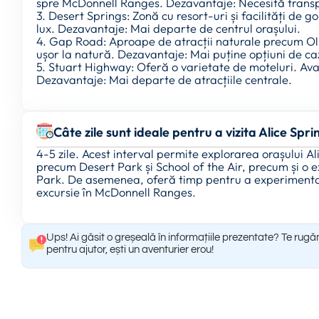
spre McDonnell Ranges. Dezavantaje: Necesită transp
3. Desert Springs: Zonă cu resort-uri și facilități de g
lux. Dezavantaje: Mai departe de centrul orașului.
4. Gap Road: Aproape de atracții naturale precum Ol
ușor la natură. Dezavantaje: Mai puține opțiuni de ca
5. Stuart Highway: Oferă o varietate de moteluri. Av
Dezavantaje: Mai departe de atracțiile centrale.
Câte zile sunt ideale pentru a vizita Alice Spri
4-5 zile. Acest interval permite explorarea orașului Ali
precum Desert Park și School of the Air, precum și o e
Park. De asemenea, oferă timp pentru a experimenta 
excursie în McDonnell Ranges.
Ups! Ai găsit o greșeală în informațiile prezentate? Te rugă
pentru ajutor, ești un aventurier erou!