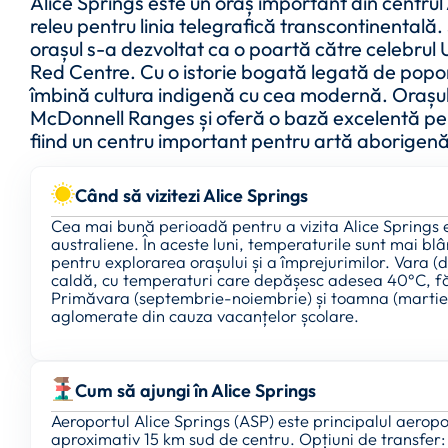
Alice Springs este un oraș important din centrul 
releu pentru linia telegrafică transcontinentală. 
orașul s-a dezvoltat ca o poartă către celebrul 
Red Centre. Cu o istorie bogată legată de popor
îmbină cultura indigenă cu cea modernă. Orașul
McDonnell Ranges și oferă o bază excelentă pent
fiind un centru important pentru artă aborigenă
Când să vizitezi Alice Springs
Cea mai bună perioadă pentru a vizita Alice Springs es
australiene. În aceste luni, temperaturile sunt mai blân
pentru explorarea orașului și a împrejurimilor. Vara 
caldă, cu temperaturi care depășesc adesea 40°C, făcân
Primăvara (septembrie-noiembrie) și toamna (martie-m
aglomerate din cauza vacanțelor școlare.
Cum să ajungi în Alice Springs
Aeroportul Alice Springs (ASP) este principalul aeropo
aproximativ 15 km sud de centru. Opțiuni de transfer: