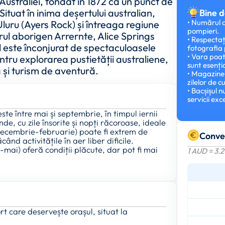
Australiei, fondat în 1872 ca un punct de
Situat în inima deșertului australian,
Bine d
• Numărul d
Uluru (Ayers Rock) și întreaga regiune
pompieri.
ul aborigen Arrernte, Alice Springs
• Respectaț
 este înconjurat de spectaculoasele
fotografia
• Vara poat
ru explorarea pustietății australiene,
sunt esenți
 și turism de aventură.
• Magazinel
zilelor de c
• Bacșișul 
servicii exc
te între mai și septembrie, în timpul iernii
de, cu zile însorite și nopți răcoroase, ideale
(decembrie-februarie) poate fi extrem de
Conve
d activitățile în aer liber dificile.
ai) oferă condiții plăcute, dar pot fi mai
1 AUD = 3.
rt care deservește orașul, situat la