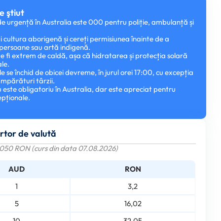
e ştiut
e urgență în Australia este 000 pentru poliție, ambulanță și
i cultura aborigenă și cereți permisiunea înainte de a
 persoane sau artă indigenă.
e fi extrem de caldă, așa că hidratarea și protecția solară
ale.
e se închid de obicei devreme, în jurul orei 17:00, cu excepția
umpărături târzii.
nu este obligatoriu în Australia, dar este apreciat pentru
epționale.
rtor de valută
2050 RON (curs din data 07.08.2026)
AUD
RON
1
3,2
5
16,02
10
32,05