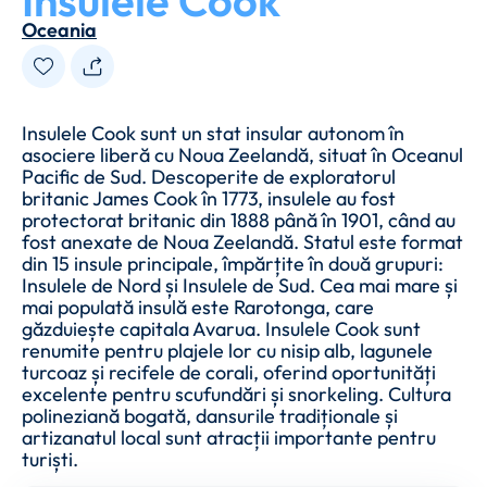
Insulele Cook
Oceania
Insulele Cook sunt un stat insular autonom în
asociere liberă cu Noua Zeelandă, situat în Oceanul
Pacific de Sud. Descoperite de exploratorul
britanic James Cook în 1773, insulele au fost
protectorat britanic din 1888 până în 1901, când au
fost anexate de Noua Zeelandă. Statul este format
din 15 insule principale, împărțite în două grupuri:
Insulele de Nord și Insulele de Sud. Cea mai mare și
mai populată insulă este Rarotonga, care
găzduiește capitala Avarua. Insulele Cook sunt
renumite pentru plajele lor cu nisip alb, lagunele
turcoaz și recifele de corali, oferind oportunități
excelente pentru scufundări și snorkeling. Cultura
polineziană bogată, dansurile tradiționale și
artizanatul local sunt atracții importante pentru
turiști.