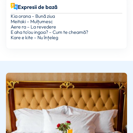
Expresii de bază
Kia orana – Bună ziua
Meitaki – Mulțumesc
Aere ra – La revedere
E aha to’ou ingoa? – Cum te cheamă?
Kare e kite – Nu înțeleg