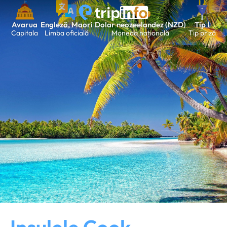
Avarua
Engleză, Maori
Dolar neozeelandez (NZD)
Tip I
Capitala
Limba oficială
Moneda națională
Tip priză