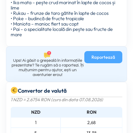
• Ika mata – pește crud marinat în lapte de cocos și
lime
• Rukau – frunze de taro gătite în lapte de cocos
• Poke – budincă de fructe tropicale
• Maniota – manioc fiert sau copt
• Pai – o specialitate locală din pește sau fructe de
mare
Raportează
Ups! Ai găsit o greșeală în informațiile
prezentate? Te rugăm să o raportezi. Îți
mulțumim pentru ajutor, ești un
aventurier erou!
Convertor de valută
1 NZD = 2.6754 RON (curs din data 07.08.2026)
NZD
RON
1
2,68
5
13,38