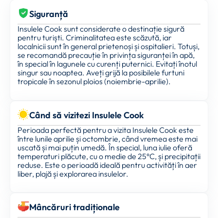
Siguranță
Insulele Cook sunt considerate o destinație sigură
pentru turiști. Criminalitatea este scăzută, iar
localnicii sunt în general prietenoși și ospitalieri. Totuși,
se recomandă precauție în privința siguranței în apă,
în special în lagunele cu curenți puternici. Evitați înotul
singur sau noaptea. Aveți grijă la posibilele furtuni
tropicale în sezonul ploios (noiembrie-aprilie).
Când să vizitezi Insulele Cook
Perioada perfectă pentru a vizita Insulele Cook este
între lunile aprilie și octombrie, când vremea este mai
uscată și mai puțin umedă. În special, luna iulie oferă
temperaturi plăcute, cu o medie de 25°C, și precipitații
reduse. Este o perioadă ideală pentru activități în aer
liber, plajă și explorarea insulelor.
Mâncăruri tradiționale