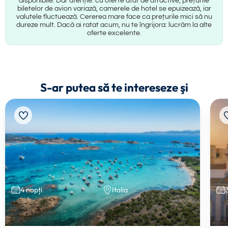
disponibile. Dar atenție: cu oferte atât de atractive, prețurile
biletelor de avion variază, camerele de hotel se epuizează, iar
valutele fluctuează. Cererea mare face ca prețurile mici să nu
dureze mult. Dacă ai ratat acum, nu te îngrijora: lucrăm la alte
oferte excelente.
S-ar putea să te intereseze şi
4 nopți
Italia