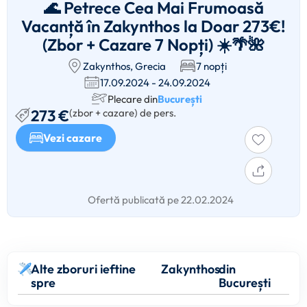
🌊 Petrece Cea Mai Frumoasă
Vacanță în Zakynthos la Doar 273€!
(Zbor + Cazare 7 Nopți) ☀️🌴🌺
Zakynthos, Grecia
7 nopți
17.09.2024 - 24.09.2024
Plecare din
București
273 €
(zbor + cazare) de pers.
Vezi cazare
Ofertă publicată pe 22.02.2024
Alte zboruri ieftine
Zakynthos
din
spre
București