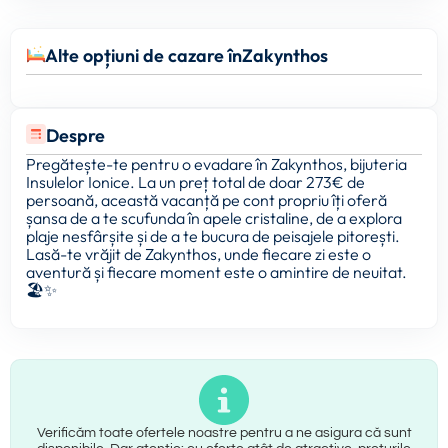
Alte opțiuni de cazare în
Zakynthos
Despre
Pregătește-te pentru o evadare în Zakynthos, bijuteria
Insulelor Ionice. La un preț total de doar 273€ de
persoană, această vacanță pe cont propriu îți oferă
șansa de a te scufunda în apele cristaline, de a explora
plaje nesfârșite și de a te bucura de peisajele pitorești.
Lasă-te vrăjit de Zakynthos, unde fiecare zi este o
aventură și fiecare moment este o amintire de neuitat.
🏖️✨
Verificăm toate ofertele noastre pentru a ne asigura că sunt