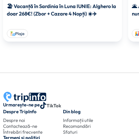
🏖️ Vacanță în Sardinia în Luna IUNIE: Alghero la
🌋 
doar 268€! (Zbor + Cazare 4 Nopți) ☀️✈️
num
Plaja
Urmarește-ne pe
TikTok
Despre TripInfo
Din blog
Despre noi
Informații utile
Contactează-ne
Recomandări
Întrebări frecvente
Sfaturi
Termeni și politici