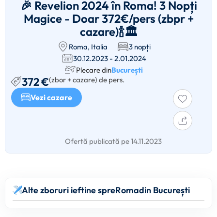
🎉 Revelion 2024 în Roma! 3 Nopți
Magice - Doar 372€/pers (zbpr +
cazare)🍾🏛️
Roma, Italia
3 nopți
30.12.2023 - 2.01.2024
Plecare din
București
372 €
(zbor + cazare) de pers.
Vezi cazare
Ofertă publicată pe 14.11.2023
Alte zboruri ieftine spre
Roma
din București