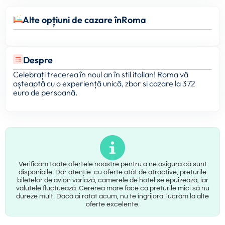
Alte opțiuni de cazare în
Roma
Despre
Celebrați trecerea în noul an în stil italian! Roma vă
așteaptă cu o experiență unică, zbor si cazare la 372
euro de persoană.
Verificăm toate ofertele noastre pentru a ne asigura că sunt
disponibile. Dar atenție: cu oferte atât de atractive, prețurile
biletelor de avion variază, camerele de hotel se epuizează, iar
valutele fluctuează. Cererea mare face ca prețurile mici să nu
dureze mult. Dacă ai ratat acum, nu te îngrijora: lucrăm la alte
oferte excelente.