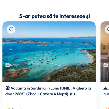
S-ar putea să te intereseze şi
4 nopți
Italia
🏖️ Vacanță în Sardinia în Luna IUNIE: Alghero la
🌋 
doar 268€! (Zbor + Cazare 4 Nopți) ☀️✈️
num