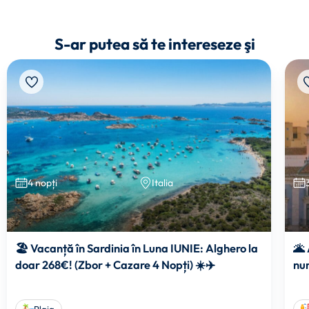
S-ar putea să te intereseze şi
4 nopți
Italia
🏖️ Vacanță în Sardinia în Luna IUNIE: Alghero la
🌋 
doar 268€! (Zbor + Cazare 4 Nopți) ☀️✈️
num