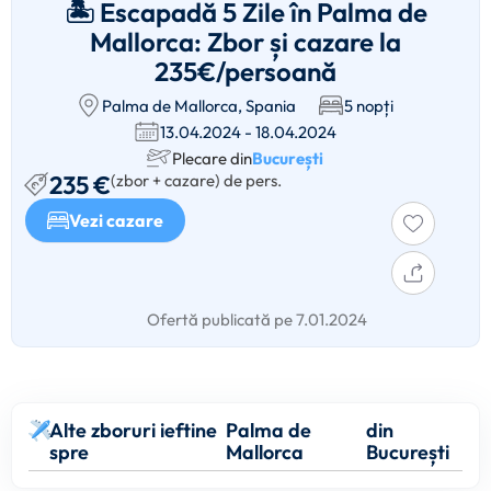
🏝️ Escapadă 5 Zile în Palma de
Mallorca: Zbor și cazare la
235€/persoană
Palma de Mallorca, Spania
5 nopți
13.04.2024 - 18.04.2024
Plecare din
București
235 €
(zbor + cazare) de pers.
Vezi cazare
Ofertă publicată pe 7.01.2024
Alte zboruri ieftine
Palma de
din
spre
Mallorca
București