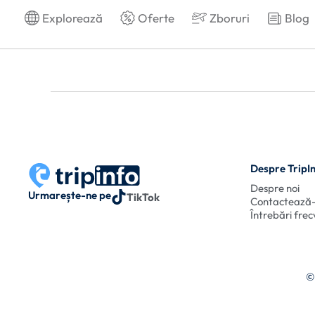
Explorează
Oferte
Zboruri
Blog
Despre TripI
Despre noi
Urmarește-ne pe
TikTok
Contactează
Întrebări fre
©