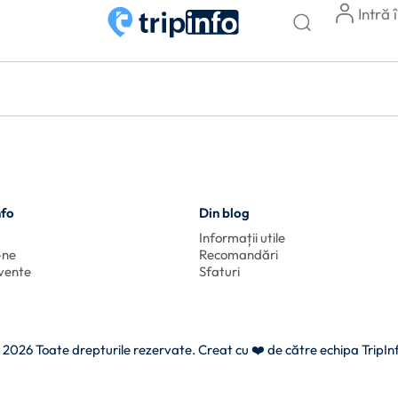
Intră 
nfo
Din blog
Informații utile
-ne
Recomandări
cvente
Sfaturi
 2026 Toate drepturile rezervate. Creat cu
❤️ de către echipa TripIn