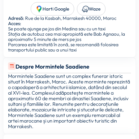
Harti Google
Waze
Adresă:
Rue de la Kasbah, Marrakesh 40000, Maroc
Acces:
Se poate ajunge pe jos din Medina sau cu un taxi
Stația de autobuz cea mai apropiată este Bab Agnaou, la
aproximativ 5 minute de mers pe jos
Parcarea este limitată în zonă, se recomandă folosirea
transportului public sau a unui taxi
Despre Mormintele Saadiene
Mormintele Saadiene sunt un complex funerar istoric
situat în Marrakesh, Maroc. Aceste morminte reprezintă
o capodoperă a arhitecturii islamice, datând din secolul
al XVI-lea. Complexul adăpostește mormintele a
aproximativ 60 de membri ai dinastiei Saadiene, inclusiv
sultani și familiile lor. Renumite pentru decorațiunile
elaborate, mozaicurile intricate și stucaturile delicate,
Mormintele Saadiene sunt un exemplu remarcabil al
artei marocane și un important obiectiv turistic din
Marrakesh.