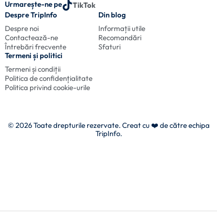
Urmarește-ne pe
TikTok
Despre TripInfo
Din blog
Despre noi
Informații utile
Contactează-ne
Recomandări
Întrebări frecvente
Sfaturi
Termeni și politici
Termeni și condiții
Politica de confidențialitate
Politica privind cookie-urile
© 2026 Toate drepturile rezervate. Creat cu
❤️ de către echipa
TripInfo.