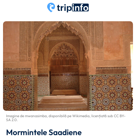
Imagine de
mwanasimba
, disponibilă pe
Wikimedia
, licențiată sub
CC BY-
SA 2.0
.
Mormintele Saadiene