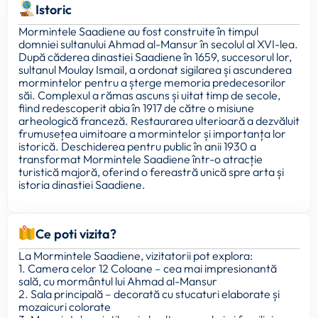
Istoric
Mormintele Saadiene au fost construite în timpul
domniei sultanului Ahmad al-Mansur în secolul al XVI-lea.
După căderea dinastiei Saadiene în 1659, succesorul lor,
sultanul Moulay Ismail, a ordonat sigilarea și ascunderea
mormintelor pentru a șterge memoria predecesorilor
săi. Complexul a rămas ascuns și uitat timp de secole,
fiind redescoperit abia în 1917 de către o misiune
arheologică franceză. Restaurarea ulterioară a dezvăluit
frumusețea uimitoare a mormintelor și importanța lor
istorică. Deschiderea pentru public în anii 1930 a
transformat Mormintele Saadiene într-o atracție
turistică majoră, oferind o fereastră unică spre arta și
istoria dinastiei Saadiene.
Ce poti vizita?
La Mormintele Saadiene, vizitatorii pot explora:
1. Camera celor 12 Coloane – cea mai impresionantă
sală, cu mormântul lui Ahmad al-Mansur
2. Sala principală – decorată cu stucaturi elaborate și
mozaicuri colorate