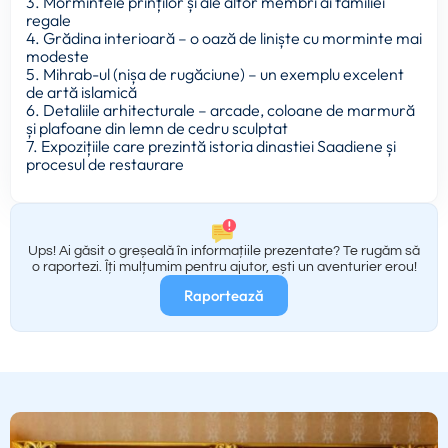
3. Mormintele prinților și ale altor membri ai familiei
regale
4. Grădina interioară – o oază de liniște cu morminte mai
modeste
5. Mihrab-ul (nișa de rugăciune) – un exemplu excelent
de artă islamică
6. Detaliile arhitecturale – arcade, coloane de marmură
și plafoane din lemn de cedru sculptat
7. Expozițiile care prezintă istoria dinastiei Saadiene și
procesul de restaurare
Ups! Ai găsit o greșeală în informațiile prezentate? Te rugăm să
o raportezi. Îți mulțumim pentru ajutor, ești un aventurier erou!
Raportează