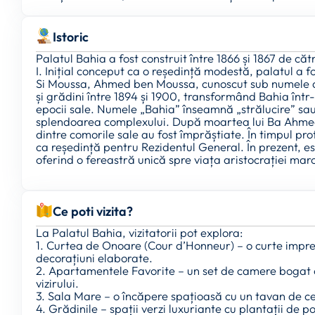
Istoric
Palatul Bahia a fost construit între 1866 și 1867 de că
I. Inițial conceput ca o reședință modestă, palatul a fos
Si Moussa, Ahmed ben Moussa, cunoscut sub numele d
și grădini între 1894 și 1900, transformând Bahia într
epocii sale. Numele „Bahia” înseamnă „strălucire” sa
splendoarea complexului. După moartea lui Ba Ahmed î
dintre comorile sale au fost împrăștiate. În timpul pro
ca reședință pentru Rezidentul General. În prezent, es
oferind o fereastră unică spre viața aristocrației mar
Ce poti vizita?
La Palatul Bahia, vizitatorii pot explora:
1. Curtea de Onoare (Cour d’Honneur) – o curte impre
decorațiuni elaborate.
2. Apartamentele Favorite – un set de camere bogat 
vizirului.
3. Sala Mare – o încăpere spațioasă cu un tavan de ced
4. Grădinile – spații verzi luxuriante cu plantații de po