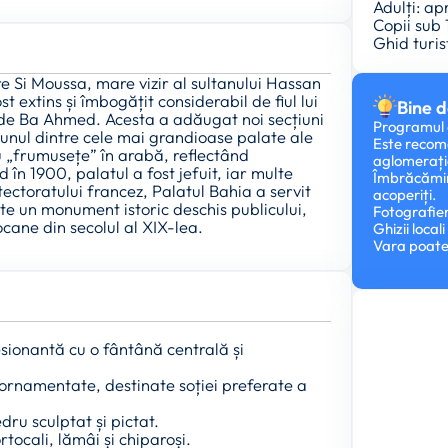
Adulți: a
Copii sub 
Ghid turi
tre Si Moussa, mare vizir al sultanului Hassan
t extins și îmbogățit considerabil de fiul lui
Bine d
e Ba Ahmed. Acesta a adăugat noi secțiuni
Programul d
-unul dintre cele mai grandioase palate ale
Este recom
u „frumusețe” în arabă, reflectând
aglomerați
n 1900, palatul a fost jefuit, iar multe
Îmbrăcămint
tectoratului francez, Palatul Bahia a servit
acoperiți.
te un monument istoric deschis publicului,
Fotografier
ocane din secolul al XIX-lea.
Ghizii local
Vara poate 
sionantă cu o fântână centrală și
ornamentate, destinate soției preferate a
ru sculptat și pictat.
rtocali, lămâi și chiparoși.