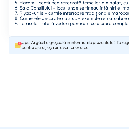
5. Harem – secțiunea rezervată femeilor din palat, cu 
6. Sala Consiliului – locul unde se țineau întâlnirile im
7. Riyad-urile – curțile interioare tradiționale maroca
8. Camerele decorate cu stuc – exemple remarcabile 
9. Terasele – oferă vederi panoramice asupra complex
Ups! Ai găsit o greșeală în informațiile prezentate? Te ru
pentru ajutor, ești un aventurier erou!