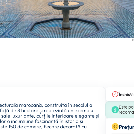
I
Închis
9
cturală marocană, construită în secolul al
Este pos
față de 8 hectare și reprezintă un exemplu
recomand
sale luxuriante, curțile interioare elegante și
or o incursiune fascinantă în istoria și
este 150 de camere, fiecare decorată cu
Prețur