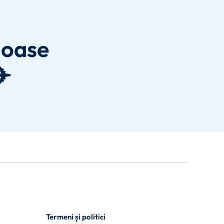
joase
✈️
Termeni și politici