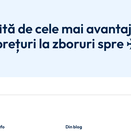
ită de cele mai avanta
prețuri la zboruri spre 
nfo
Din blog