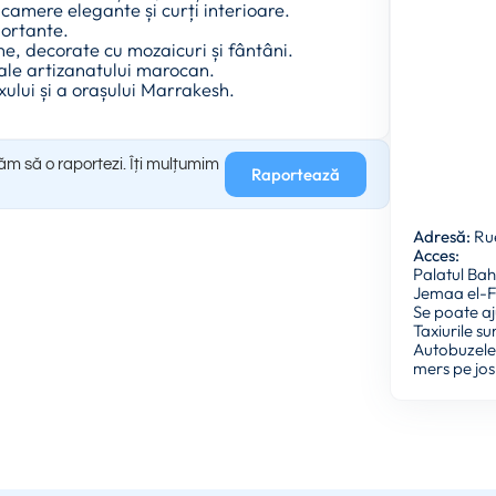
camere elegante și curți interioare.
portante.
ne, decorate cu mozaicuri și fântâni.
ale artizanatului marocan.
ului și a orașului Marrakesh.
găm să o raportezi. Îți mulțumim
Raportează
Adresă:
Rue
Acces:
Palatul Bah
Jemaa el-
Se poate aj
Taxiurile su
Autobuzele 
mers pe jos