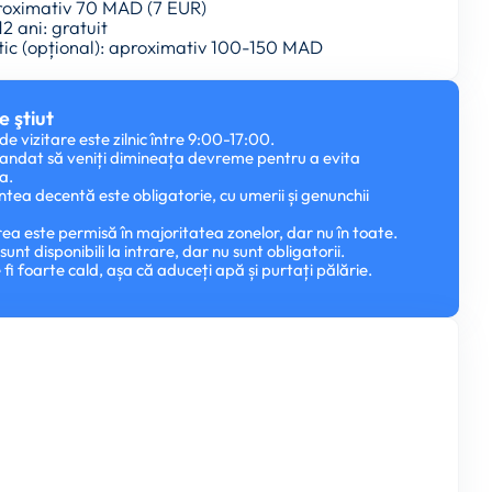
proximativ 70 MAD (7 EUR)
12 ani: gratuit
stic (opțional): aproximativ 100-150 MAD
e ştiut
e vizitare este zilnic între 9:00-17:00.
andat să veniți dimineața devreme pentru a evita
a.
ea decentă este obligatorie, cu umerii și genunchii
ea este permisă în majoritatea zonelor, dar nu în toate.
i sunt disponibili la intrare, dar nu sunt obligatorii.
fi foarte cald, așa că aduceți apă și purtați pălărie.