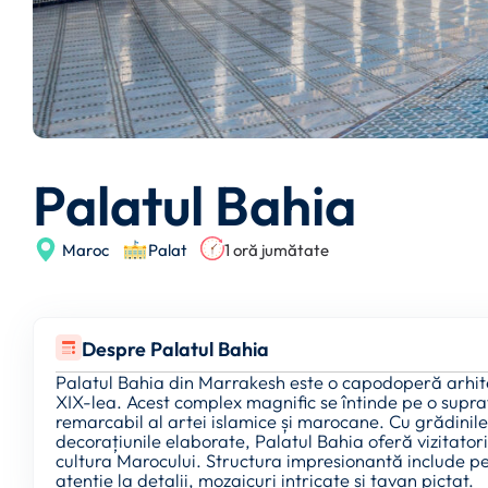
Palatul Bahia
Maroc
Palat
1 oră jumătate
Despre Palatul Bahia
Palatul Bahia din Marrakesh este o capodoperă arhite
XIX-lea. Acest complex magnific se întinde pe o supra
remarcabil al artei islamice și marocane. Cu grădinile 
decorațiunile elaborate, Palatul Bahia oferă vizitatoril
cultura Marocului. Structura impresionantă include p
atenție la detalii, mozaicuri intricate și tavan pictat.