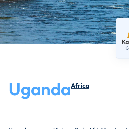
Ka
C
Uganda
Africa