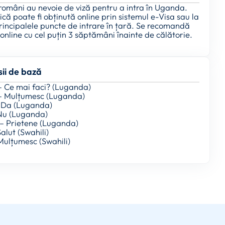
 români au nevoie de viză pentru a intra în Uganda.
tică poate fi obținută online prin sistemul e-Visa sau la
principalele puncte de intrare în țară. Se recomandă
online cu cel puțin 3 săptămâni înainte de călătorie.
ii de bază
 – Ce mai faci? (Luganda)
– Mulțumesc (Luganda)
 Da (Luganda)
Nu (Luganda)
 Prietene (Luganda)
alut (Swahili)
Mulțumesc (Swahili)