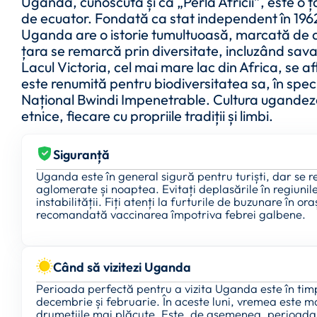
Uganda, cunoscută și ca „Perla Africii”, este o ț
de ecuator. Fondată ca stat independent în 1962
Uganda are o istorie tumultuoasă, marcată de di
țara se remarcă prin diversitate, incluzând sava
Lacul Victoria, cel mai mare lac din Africa, se af
este renumită pentru biodiversitatea sa, în spec
Național Bwindi Impenetrable. Cultura ugandeze
etnice, fiecare cu propriile tradiții și limbi.
Siguranță
Uganda este în general sigură pentru turiști, dar se 
aglomerate și noaptea. Evitați deplasările în regiunile
instabilității. Fiți atenți la furturile de buzunare în o
recomandată vaccinarea împotriva febrei galbene.
Când să vizitezi Uganda
Perioada perfectă pentru a vizita Uganda este în timpu
decembrie și februarie. În aceste luni, vremea este m
drumețiile mai plăcute. Este, de asemenea, perioada i