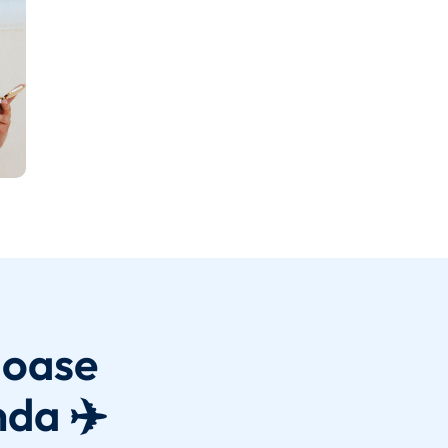
joase
nda ✈️