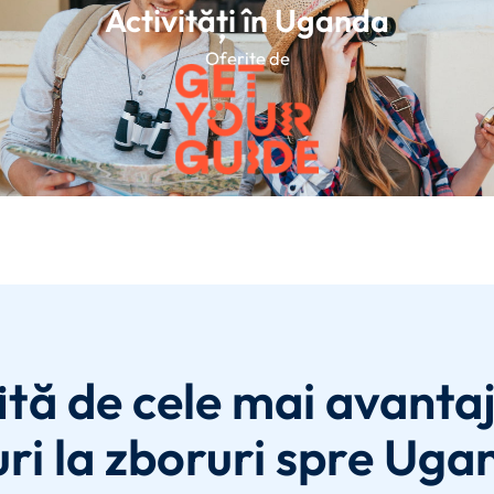
Activități în Uganda
Oferite de
ită de cele mai avanta
ri la zboruri spre Uga