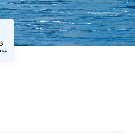
 G
riză