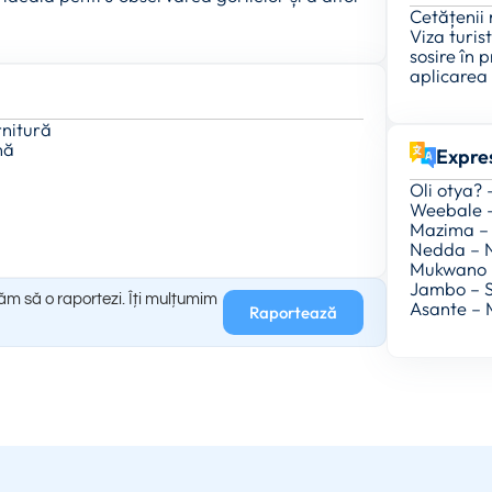
Cetățenii
Viza turis
sosire în 
aplicarea 
rnitură
nă
Expres
Oli otya?
Weebale 
Mazima –
Nedda – 
Mukwano –
Jambo – S
găm să o raportezi. Îți mulțumim
Asante – 
Raportează