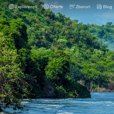
Explorează
Oferte
Zboruri
Blog