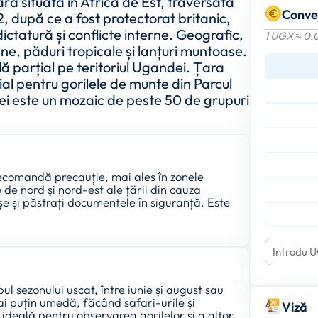
ară situată în Africa de Est, traversată
Conve
, după ce a fost protectorat britanic,
ctatură și conflicte interne. Geografic,
1 UGX ≈ 0.
ne, păduri tropicale și lanțuri muntoase.
lă parțial pe teritoriul Ugandei. Țara
ial pentru gorilele de munte din Parcul
i este un mozaic de peste 50 de grupuri
recomandă precauție, mai ales în zonele
 de nord și nord-est ale țării din cauza
rașe și păstrați documentele în siguranță. Este
l sezonului uscat, între iunie și august sau
ai puțin umedă, făcând safari-urile și
Viză
deală pentru observarea gorilelor și a altor