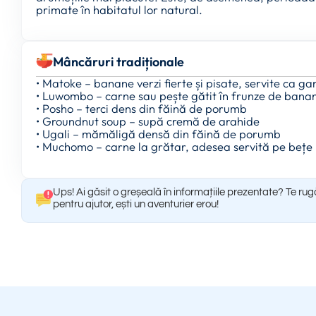
primate în habitatul lor natural.
Mâncăruri tradiționale
• Matoke – banane verzi fierte și pisate, servite ca ga
• Luwombo – carne sau pește gătit în frunze de bana
• Posho – terci dens din făină de porumb
• Groundnut soup – supă cremă de arahide
• Ugali – mămăligă densă din făină de porumb
• Muchomo – carne la grătar, adesea servită pe bețe
Ups! Ai găsit o greșeală în informațiile prezentate? Te ru
pentru ajutor, ești un aventurier erou!