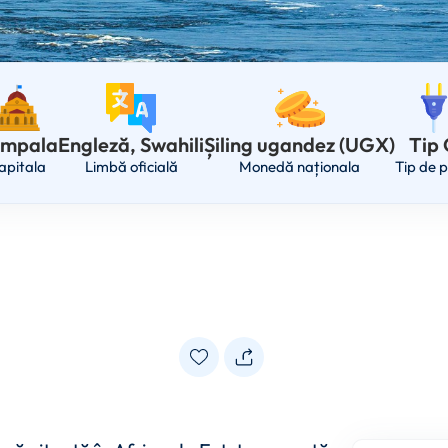
mpala
Engleză, Swahili
Șiling ugandez (UGX)
Tip
apitala
Limbă oficială
Monedă naționala
Tip de p