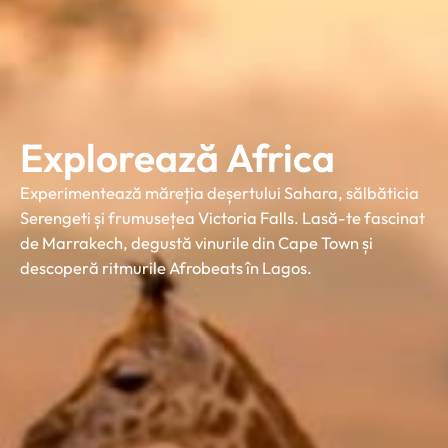
Explorează Africa
Experimentează măreția deșertului Sahara, sălbăticia
Serengeti și frumusețea Victoria Falls. Lasă-te fascinat
de Marrakech, degustă vinurile din Cape Town și
descoperă ritmurile Afrobeats în Lagos.