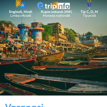
Engleză, Hindi
Rupie indiană (INR)
Tip C, D, M
Limba oficială
Moneda națională
Tip priză