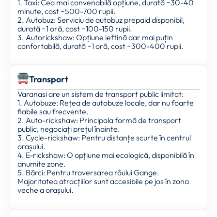
1. Taxi: Cea mai convenabilă opțiune, durată ~30-40
minute, cost ~500-700 rupii.
2. Autobuz: Serviciu de autobuz prepaid disponibil,
durată ~1 oră, cost ~100-150 rupii.
3. Autorickshaw: Opțiune ieftină dar mai puțin
confortabilă, durată ~1 oră, cost ~300-400 rupii.
Transport
Varanasi are un sistem de transport public limitat:
1. Autobuze: Rețea de autobuze locale, dar nu foarte
fiabile sau frecvente.
2. Auto-rickshaw: Principala formă de transport
public, negociați prețul înainte.
3. Cycle-rickshaw: Pentru distanțe scurte în centrul
orașului.
4. E-rickshaw: O opțiune mai ecologică, disponibilă în
anumite zone.
5. Bărci: Pentru traversarea râului Gange.
Majoritatea atracțiilor sunt accesibile pe jos în zona
veche a orașului.