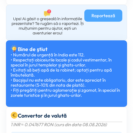
Raportează
Ups! Ai găsit o greșeală în informațiile
prezentate? Te rugăm să o raportezi. Îți
mulțumim pentru ajutor, ești un
aventurier erou!
Bine de ştiut
• Numărul de urgență în India este 112.
• Respectați obiceiurile locale și codul vestimentar, în
special în jurul templelor și ghats-urilor.
• Evitați să beți apă de la robinet; optați pentru apă
îmbuteliată.
• Bacșișul nu este obligatoriu, dar este apreciat în
restaurante (5-10% din nota de plată).
• Fiți pregătiți pentru aglomerație și zgomot, în special în
zonele turistice și în jurul ghats-urilor.
Convertor de valută
1 INR ≈ 0.047677 RON (curs din data 08.08.2026)