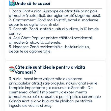
Unde să te cazezi
1. Zona Ghat-urilor: Aproape de atracțiile principale,
atmosferă autentică, dar aglomerată și zgomotoasă.
2. Cantonment: Zonă mai liniștită, hoteluri moderne,
departe de agitația centrului.
3. Sarnath: Zonă liniștită cu situri budiste, la 10 km de
centru.
4. Assi Ghat: Popular printre călătorii occidentali,
atmosferă relaxată, cafenele.
5. Nadesar: Zonă rezidențială cu hoteluri de lux,
departe de aglomerație.
Câte zile sunt ideale pentru a vizita
Varanasi ?
3-4 zile. Acest interval permite explorarea
principalelor atracții ale orașului, inclusiv ghats-urile,
templele importante și o excursie la Sarnath. De
asemenea, oferă timp pentru a experimenta
atmosfera unică a orașului, a participa la o ceremonie
Ganga Aarti și a vă bucura de plimbări pe străzile
înguste ale vechiului oraș.