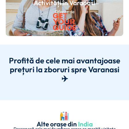
Activități în Varanasi
Oferite de
Profită de cele mai avantajoase
prețuri la zboruri spre Varanasi
✈️
Alte orașe din
India
Descoperă cele mai frumoase orașe ce merită vizitate