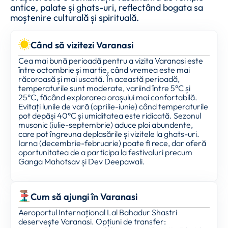
antice, palate și ghats-uri, reflectând bogata sa
moștenire culturală și spirituală.
Când să vizitezi Varanasi
Cea mai bună perioadă pentru a vizita Varanasi este
între octombrie și martie, când vremea este mai
răcoroasă și mai uscată. În această perioadă,
temperaturile sunt moderate, variind între 5°C și
25°C, făcând explorarea orașului mai confortabilă.
Evitați lunile de vară (aprilie-iunie) când temperaturile
pot depăși 40°C și umiditatea este ridicată. Sezonul
musonic (iulie-septembrie) aduce ploi abundente,
care pot îngreuna deplasările și vizitele la ghats-uri.
Iarna (decembrie-februarie) poate fi rece, dar oferă
oportunitatea de a participa la festivaluri precum
Ganga Mahotsav și Dev Deepawali.
Cum să ajungi în Varanasi
Aeroportul Internațional Lal Bahadur Shastri
deservește Varanasi. Opțiuni de transfer: