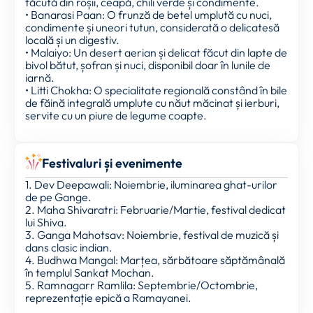
făcută din roșii, ceapă, chili verde și condimente.
• Banarasi Paan: O frunză de betel umplută cu nuci,
condimente și uneori tutun, considerată o delicatesă
locală și un digestiv.
• Malaiyo: Un desert aerian și delicat făcut din lapte de
bivol bătut, șofran și nuci, disponibil doar în lunile de
iarnă.
• Litti Chokha: O specialitate regională constând în bile
de făină integrală umplute cu năut măcinat și ierburi,
servite cu un piure de legume coapte.
Festivaluri și evenimente
1. Dev Deepawali: Noiembrie, iluminarea ghat-urilor
de pe Gange.
2. Maha Shivaratri: Februarie/Martie, festival dedicat
lui Shiva.
3. Ganga Mahotsav: Noiembrie, festival de muzică și
dans clasic indian.
4. Budhwa Mangal: Marțea, sărbătoare săptămânală
în templul Sankat Mochan.
5. Ramnagarr Ramlila: Septembrie/Octombrie,
reprezentație epică a Ramayanei.