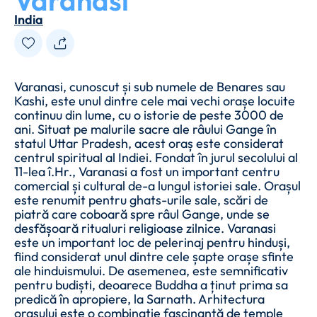
Varanasi
India
Varanasi, cunoscut și sub numele de Benares sau
Kashi, este unul dintre cele mai vechi orașe locuite
continuu din lume, cu o istorie de peste 3000 de
ani. Situat pe malurile sacre ale râului Gange în
statul Uttar Pradesh, acest oraș este considerat
centrul spiritual al Indiei. Fondat în jurul secolului al
11-lea î.Hr., Varanasi a fost un important centru
comercial și cultural de-a lungul istoriei sale. Orașul
este renumit pentru ghats-urile sale, scări de
piatră care coboară spre râul Gange, unde se
desfășoară ritualuri religioase zilnice. Varanasi
este un important loc de pelerinaj pentru hinduși,
fiind considerat unul dintre cele șapte orașe sfinte
ale hinduismului. De asemenea, este semnificativ
pentru budiști, deoarece Buddha a ținut prima sa
predică în apropiere, la Sarnath. Arhitectura
orașului este o combinație fascinantă de temple