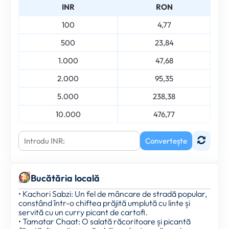
INR
RON
100
4,77
500
23,84
1.000
47,68
2.000
95,35
5.000
238,38
10.000
476,77
Convertește
Bucătăria locală
• Kachori Sabzi: Un fel de mâncare de stradă popular,
constând într-o chiftea prăjită umplută cu linte și
servită cu un curry picant de cartofi.
• Tamatar Chaat: O salată răcoritoare și picantă