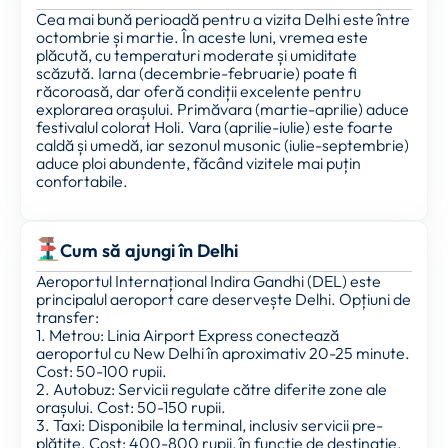
Cea mai bună perioadă pentru a vizita Delhi este între
octombrie și martie. În aceste luni, vremea este
plăcută, cu temperaturi moderate și umiditate
scăzută. Iarna (decembrie-februarie) poate fi
răcoroasă, dar oferă condiții excelente pentru
explorarea orașului. Primăvara (martie-aprilie) aduce
festivalul colorat Holi. Vara (aprilie-iulie) este foarte
caldă și umedă, iar sezonul musonic (iulie-septembrie)
aduce ploi abundente, făcând vizitele mai puțin
confortabile.
Cum să ajungi în Delhi
Aeroportul Internațional Indira Gandhi (DEL) este
principalul aeroport care deservește Delhi. Opțiuni de
transfer:
1. Metrou: Linia Airport Express conectează
aeroportul cu New Delhi în aproximativ 20-25 minute.
Cost: 50-100 rupii.
2. Autobuz: Servicii regulate către diferite zone ale
orașului. Cost: 50-150 rupii.
3. Taxi: Disponibile la terminal, inclusiv servicii pre-
plătite. Cost: 400-800 rupii, în funcție de destinație.