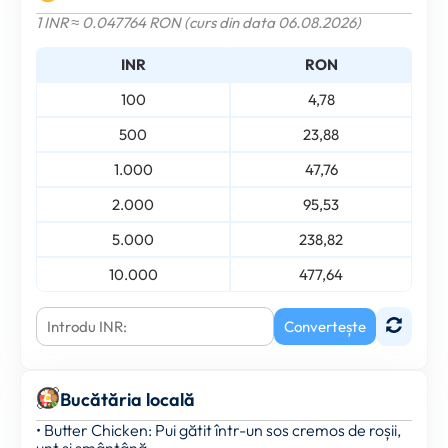
1 INR ≈ 0.047764 RON (curs din data 06.08.2026)
INR
RON
100
4,78
500
23,88
1.000
47,76
2.000
95,53
5.000
238,82
10.000
477,64
Convertește
Bucătăria locală
• Butter Chicken: Pui gătit într-un sos cremos de roșii,
unt și smântână