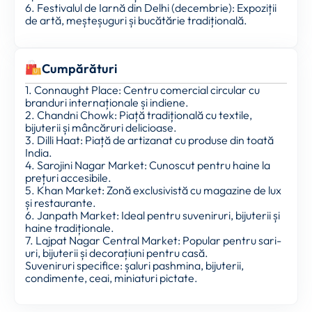
6. Festivalul de Iarnă din Delhi (decembrie): Expoziții
de artă, meșteșuguri și bucătărie tradițională.
Cumpărături
1. Connaught Place: Centru comercial circular cu
branduri internaționale și indiene.
2. Chandni Chowk: Piață tradițională cu textile,
bijuterii și mâncăruri delicioase.
3. Dilli Haat: Piață de artizanat cu produse din toată
India.
4. Sarojini Nagar Market: Cunoscut pentru haine la
prețuri accesibile.
5. Khan Market: Zonă exclusivistă cu magazine de lux
și restaurante.
6. Janpath Market: Ideal pentru suveniruri, bijuterii și
haine tradiționale.
7. Lajpat Nagar Central Market: Popular pentru sari-
uri, bijuterii și decorațiuni pentru casă.
Suveniruri specifice: șaluri pashmina, bijuterii,
condimente, ceai, miniaturi pictate.