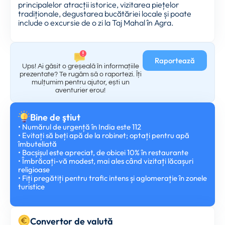
principalelor atracții istorice, vizitarea piețelor
tradiționale, degustarea bucătăriei locale și poate
include o excursie de o zi la Taj Mahal în Agra.
Raportează
Ups! Ai găsit o greșeală în informațiile
prezentate? Te rugăm să o raportezi. Îți
mulțumim pentru ajutor, ești un
aventurier erou!
Bine de ştiut
• Numărul de urgență în India este 112
• Evitați să beți apă de la robinet; optați pentru apă
îmbuteliată
• Bacșișul este apreciat, de obicei 10% în restaurante
• Îmbrăcați-vă modest, mai ales când vizitați lăcașuri
religioase
• Fiți pregătiți pentru trafic intens și aglomerație în zonele
turistice
Convertor de valută