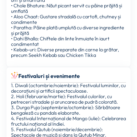
• Chole Bhature: Năut picant servit cu pâine prăjită și
umflată
• Aloo Chaat: Gustare stradală cu cartofi, chutney și
condimente
• Paratha: Pâine plată umplută cu diverse ingrediente
și prăjită
• Dahi Bhalla: Chiftele din linte înmuiate în iaurt
condimentat
• Kebab-uri: Diverse preparate din carne la grătar,
precum Seekh Kebab sau Chicken Tikka
Festivaluri și evenimente
1. Diwali (octombrie/noiembrie): Festivalul luminilor, cu
decorațiuni și artificii spectaculoase.
2. Holi (februarie/martie): Festivalul culorilor, cu
petreceri stradale și aruncarea de pudră colorată.
3. Durga Puja (septembrie/octombrie): Sărbătoare
bengaleză cu pandals elaborate.
4. Festivalul Internațional de Mango (iulie): Celebrarea
fructului național al Indiei.
5. Festivalul Qutub (noiembrie/decembrie):
Spectacole de muzică și dans la Qutub Minar.