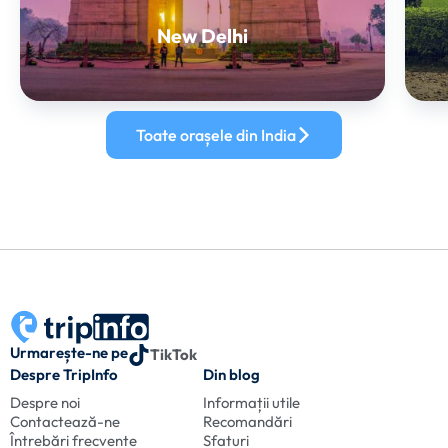
New Delhi
Toate orașele din India
Urmarește-ne pe
TikTok
Despre TripInfo
Din blog
Despre noi
Informații utile
Contactează-ne
Recomandări
Întrebări frecvente
Sfaturi