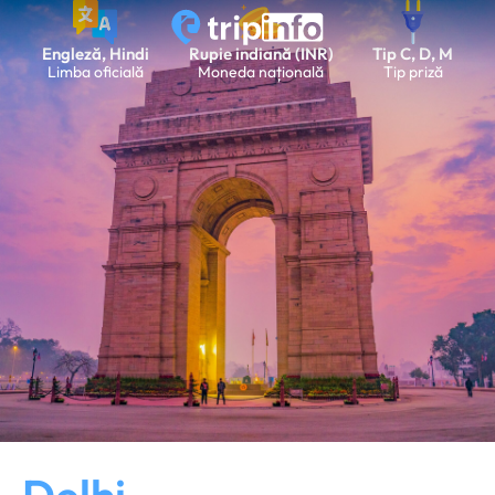
Engleză, Hindi
Rupie indiană (INR)
Tip C, D, M
Limba oficială
Moneda națională
Tip priză