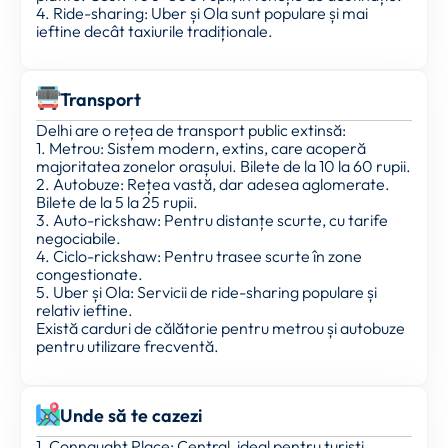
4. Ride-sharing: Uber și Ola sunt populare și mai
ieftine decât taxiurile tradiționale.
Transport
Delhi are o rețea de transport public extinsă:
1. Metrou: Sistem modern, extins, care acoperă
majoritatea zonelor orașului. Bilete de la 10 la 60 rupii.
2. Autobuze: Rețea vastă, dar adesea aglomerate.
Bilete de la 5 la 25 rupii.
3. Auto-rickshaw: Pentru distanțe scurte, cu tarife
negociabile.
4. Ciclo-rickshaw: Pentru trasee scurte în zone
congestionate.
5. Uber și Ola: Servicii de ride-sharing populare și
relativ ieftine.
Există carduri de călătorie pentru metrou și autobuze
pentru utilizare frecventă.
Unde să te cazezi
1. Connaught Place: Central, ideal pentru turiști,