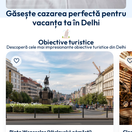
Găsește cazarea perfectă pentru
vacanța ta în Delhi
Obiective turistice
Descoperă cele mai impresionante obiective turistice din Delhi
Praga
,
Cehia
Piața Wenceslas (Václavské náměstí)
Cla