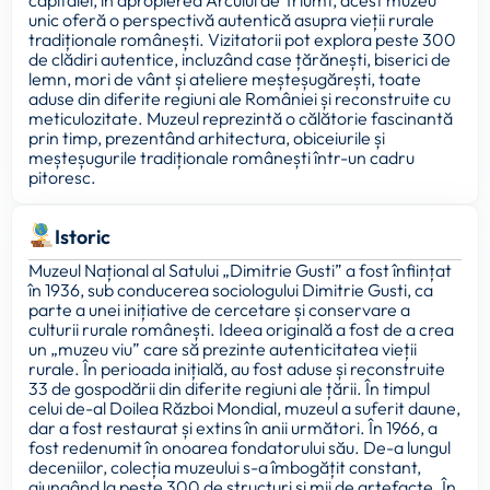
capitalei, în apropierea Arcului de Triumf, acest muzeu
unic oferă o perspectivă autentică asupra vieții rurale
tradiționale românești. Vizitatorii pot explora peste 300
de clădiri autentice, incluzând case țărănești, biserici de
lemn, mori de vânt și ateliere meșteșugărești, toate
aduse din diferite regiuni ale României și reconstruite cu
meticulozitate. Muzeul reprezintă o călătorie fascinantă
prin timp, prezentând arhitectura, obiceiurile și
meșteșugurile tradiționale românești într-un cadru
pitoresc.
Istoric
Muzeul Național al Satului „Dimitrie Gusti” a fost înființat
în 1936, sub conducerea sociologului Dimitrie Gusti, ca
parte a unei inițiative de cercetare și conservare a
culturii rurale românești. Ideea originală a fost de a crea
un „muzeu viu” care să prezinte autenticitatea vieții
rurale. În perioada inițială, au fost aduse și reconstruite
33 de gospodării din diferite regiuni ale țării. În timpul
celui de-al Doilea Război Mondial, muzeul a suferit daune,
dar a fost restaurat și extins în anii următori. În 1966, a
fost redenumit în onoarea fondatorului său. De-a lungul
deceniilor, colecția muzeului s-a îmbogățit constant,
ajungând la peste 300 de structuri și mii de artefacte. În