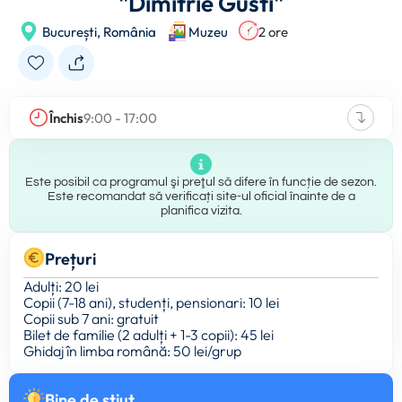
"Dimitrie Gusti"
București,
România
Muzeu
2 ore
Închis
9:00 - 17:00
Este posibil ca programul şi preţul să difere în funcție de sezon.
Este recomandat să verificați site-ul oficial înainte de a
planifica vizita.
Prețuri
Adulți: 20 lei
Copii (7-18 ani), studenți, pensionari: 10 lei
Copii sub 7 ani: gratuit
Bilet de familie (2 adulți + 1-3 copii): 45 lei
Ghidaj în limba română: 50 lei/grup
Bine de ştiut