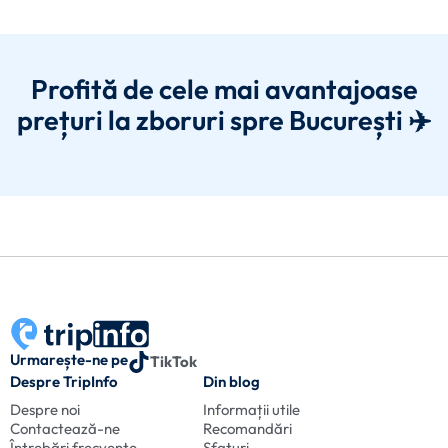
Profită de cele mai avantajoase
prețuri la zboruri spre București ✈️
Urmarește-ne pe
TikTok
Despre TripInfo
Din blog
Despre noi
Informații utile
Contactează-ne
Recomandări
Întrebări frecvente
Sfaturi