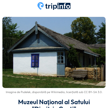
Imagine de
Pudelek
, disponibilă pe
Wikimedia
, licențiată sub
CC BY-SA 3.0
.
Muzeul Naţional al Satului