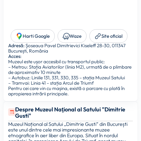
Harti Google
Waze
Site oficial
Adresă:
Șoseaua Pavel Dimitrievici Kiseleff 28-30, 011347
București, România
Acces:
Muzeul este ușor accesibil cu transportul public:
– Metrou: Stația Aviatorilor (linia M2), urmată de o plimbare
de aproximativ 10 minute
– Autobuz: Liniile 131, 331, 330, 335 – stația Muzeul Satului
– Tramvai: Linia 41 – stația Arcul de Triumf
Pentru cei care vin cu mașina, există o parcare cu plată în
apropierea intrării principale.
Despre Muzeul Naţional al Satului "Dimitrie
Gusti"
Muzeul Național al Satului „Dimitrie Gusti” din București
este unul dintre cele mai impresionante muzee
etnografice în aer liber din Europa. Situat în nordul