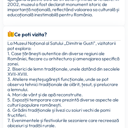
2002, muzeul a fost declarat monument istoric de
importanță națională, reflectând valoarea sa culturală și
educațională inestimabilă pentru România.
Ce poti vizita?
La Muzeul Național al Satului „Dimitrie Gusti”, vizitatorii
pot explora:
1. Case țărănești autentice din diverse regiuni ale
României, fiecare cu arhitectura și amenajarea specifică
zonei.
2. Biserici de lemn tradiționale, unele datând din secolele
XVII-XVIII.
3. Ateliere meșteșugărești funcționale, unde se pot
observa tehnici tradiționale de olărit, țesut, și prelucrare
a lemnului.
4. Mori de vânt și de apă reconstruite.
5. Expoziții temporare care prezintă diverse aspecte ale
culturii populare românești.
6. Grădini tradiționale și livezi cu soiuri vechi de pomi
fructiferi.
7. Evenimentele și festivalurile sezoniere care recreează
obiceiuri și tradiții rurale.