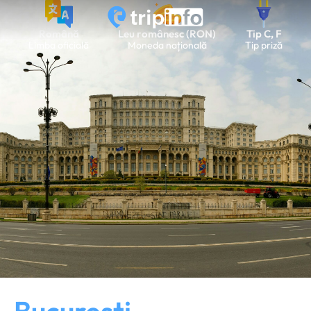
Română
Leu românesc (RON)
Tip C, F
Limba oficială
Moneda națională
Tip priză