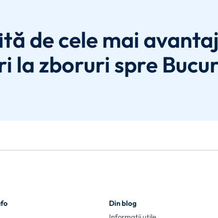
ită de cele mai avanta
i la zboruri spre Bucur
nfo
Din blog
Informații utile