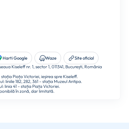
Harti Google
Waze
Site oficial
eaua Kiseleff nr. 1, sector 1, 011341, București, România
stația Piața Victoriei, ieșirea spre Kiseleff.
: liniile 182, 282, 361 – stația Muzeul Antipa.
: linia 41 – stația Piața Victoriei.
ponibilă în zonă, dar limitată.