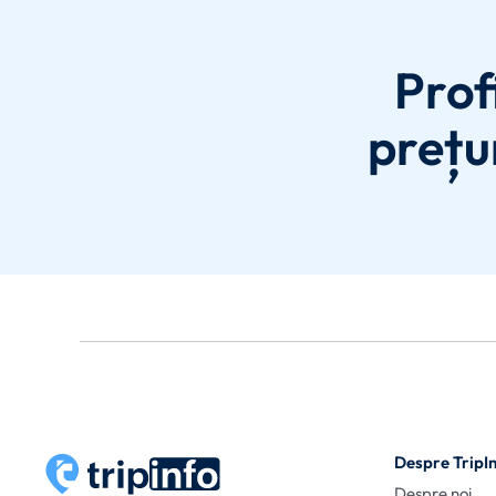
Prof
prețur
Despre TripI
Despre noi