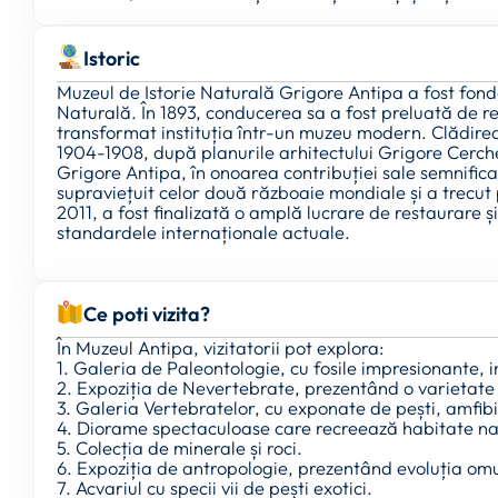
Istoric
Muzeul de Istorie Naturală Grigore Antipa a fost fond
Naturală. În 1893, conducerea sa a fost preluată de 
transformat instituția într-un muzeu modern. Clădirea
1904-1908, după planurile arhitectului Grigore Cerche
Grigore Antipa, în onoarea contribuției sale semnifica
supraviețuit celor două războaie mondiale și a trecut 
2011, a fost finalizată o amplă lucrare de restaurare 
standardele internaționale actuale.
Ce poti vizita?
În Muzeul Antipa, vizitatorii pot explora:
1. Galeria de Paleontologie, cu fosile impresionante, 
2. Expoziția de Nevertebrate, prezentând o varietate u
3. Galeria Vertebratelor, cu exponate de pești, amfibi
4. Diorame spectaculoase care recreează habitate na
5. Colecția de minerale și roci.
6. Expoziția de antropologie, prezentând evoluția omu
7. Acvariul cu specii vii de pești exotici.