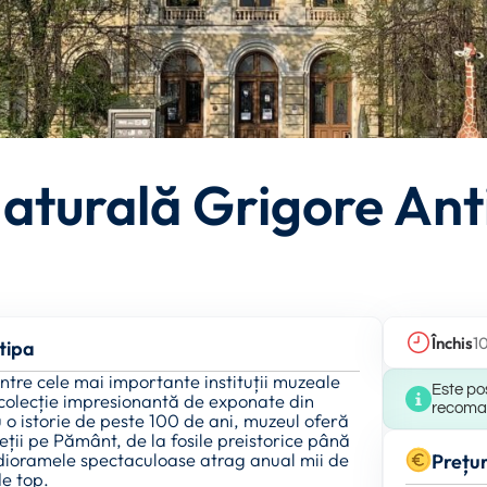
Naturală Grigore Ant
Închis
1
tipa
ntre cele mai importante instituții muzeale
Este pos
 colecție impresionantă de exponate din
recomand
u o istorie de peste 100 de ani, muzeul oferă
ieții pe Pământ, de la fosile preistorice până
i dioramele spectaculoase atrag anual mii de
Prețur
de top.