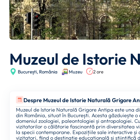
Muzeul de Istorie 
București,
România
Muzeu
2 ore
Despre Muzeul de Istorie Naturală Grigore An
Muzeul de Istorie Naturală Grigore Antipa este una di
din România, situat în București. Acesta găzduiește o
domeniul zoologiei, paleontologiei și antropologiei. C
vizitatorilor o călătorie fascinantă prin diversitatea v
la specii contemporane. Expozițiile sale interactive ș
vizitatori, fiind o destinație educațională și științifică 