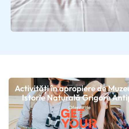
Activități în apropiere de Muze
Istorie Naturală Grigore Ant
Oferite de