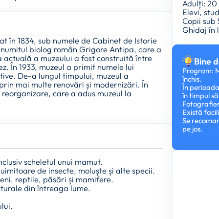
Adulți: 20 
Elevi, stud
Copii sub 
Ghidaj în
at în 1834, sub numele de Cabinet de Istorie
renumitul biolog român Grigore Antipa, care a
 actuală a muzeului a fost construită între
Bine d
z. În 1933, muzeul a primit numele lui
Program: Ma
tive. De-a lungul timpului, muzeul a
închis.
prin mai multe renovări și modernizări. În
În perioada
și reorganizare, care a adus muzeul la
în timpul s
Fotografier
Există facil
Se recoman
pe jos.
inclusiv scheletul unui mamut.
imitoare de insecte, moluște și alte specii.
eni, reptile, păsări și mamifere.
turale din întreaga lume.
lui.