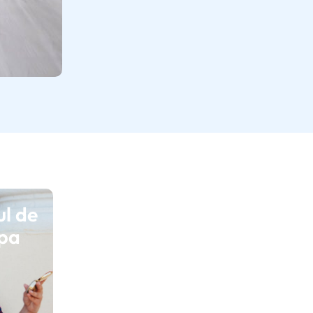
ul de
ipa