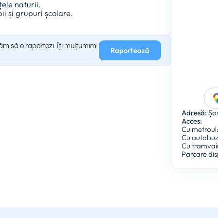
ele naturii.
ii și grupuri școlare.
găm să o raportezi. Îți mulțumim
Raportează
Adresă:
Șos
Acces:
Cu metroul: 
Cu autobuzul
Cu tramvaiul
Parcare dis