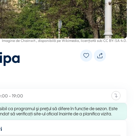
Imagine de
Chainwit.
, disponibilă pe
Wikimedia
, licențiată sub
CC BY-SA 4.0
.
ipa
0:00 - 19:00
ibil ca programul şi preţul să difere în funcție de sezon. Este
at să verificați site-ul oficial înainte de a planifica vizita.
i