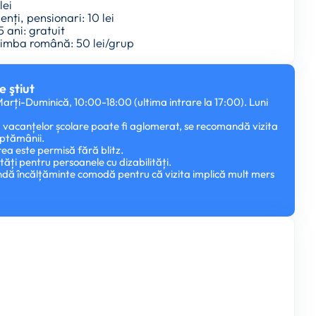
lei
enți, pensionari: 10 lei
5 ani: gratuit
 limba română: 50 lei/grup
e ştiut
rți-Duminică, 10:00-18:00 (ultima intrare la 17:00). Luni
 vacanțelor școlare poate fi aglomerat, se recomandă vizita
ăptămânii.
ea este permisă fără blitz.
ități pentru persoanele cu dizabilități.
dă încălțăminte comodă pentru că vizita implică mult mers