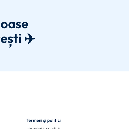
joase
ești ✈️
Termeni și politici
Termeni și condiții