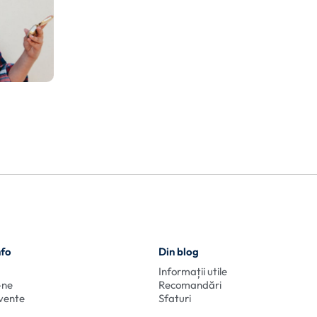
nfo
Din blog
Informații utile
-ne
Recomandări
cvente
Sfaturi