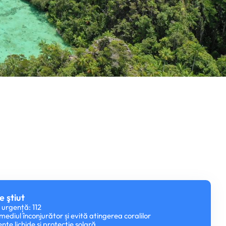
e ştiut
 urgență: 112
mediul înconjurător și evită atingerea coralilor
ente lichide și protecție solară