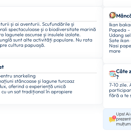
Mâncă
rii și ai aventurii. Scufundările și
Ikan baka
corali spectaculoase și o biodiversitate marină
Papeda – 
a lagunele ascunse și insulele izolate.
Udang seli
unglă sunt alte activități populare. Nu rata
Sate ikan 
espre cultura papuașă.
Nasi pape
mare
at
Câte z
 pentru snorkeling
?
ațiuni stâncoase și lagune turcoaz
7-10 zile.
flux, oferind o experiență unică
participar
cu un sat tradițional în apropiere
fără a te 
Ups! Ai 
prezent
mulțumi