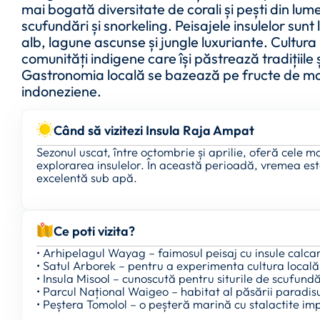
mai bogată diversitate de corali și pești din lu
scufundări și snorkeling. Peisajele insulelor sunt 
alb, lagune ascunse și jungle luxuriante. Cultura 
comunități indigene care își păstrează tradițiile 
Gastronomia locală se bazează pe fructe de ma
indoneziene.
Când să vizitezi Insula Raja Ampat
Sezonul uscat, între octombrie și aprilie, oferă cele m
explorarea insulelor. În această perioadă, vremea este 
excelentă sub apă.
Ce poti vizita?
• Arhipelagul Wayag – faimosul peisaj cu insule calca
• Satul Arborek – pentru a experimenta cultura locală 
• Insula Misool – cunoscută pentru siturile de scufundăr
• Parcul Național Waigeo – habitat al păsării paradisu
• Peștera Tomolol – o peșteră marină cu stalactite im