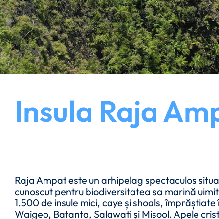
Insula Raja Am
Raja Ampat este un arhipelag spectaculos situat
cunoscut pentru biodiversitatea sa marină uimi
1.500 de insule mici, caye și shoals, împrăștiate î
Waigeo, Batanta, Salawati și Misool. Apele cri