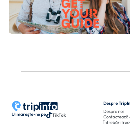
Despre TripI
Despre noi
Urmarește-ne pe
TikTok
Contactează
Întrebări fre