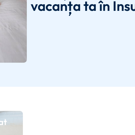
vacanța ta în In
at