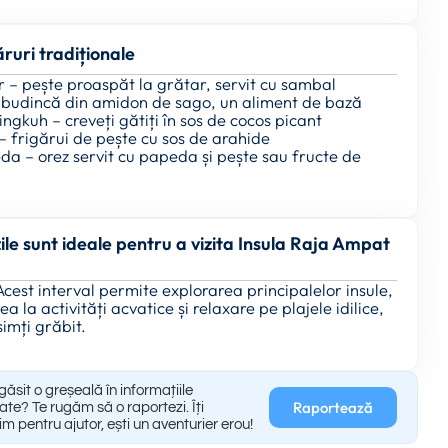
ruri tradiționale
r – pește proaspăt la grătar, servit cu sambal
budincă din amidon de sago, un aliment de bază
ngkuh – creveți gătiți în sos de cocos picant
– frigărui de pește cu sos de arahide
da – orez servit cu papeda și pește sau fructe de
ile sunt ideale pentru a vizita Insula Raja Ampat
 Acest interval permite explorarea principalelor insule,
ea la activități acvatice și relaxare pe plajele idilice,
simți grăbit.
găsit o greșeală în informațiile
Raportează
ate? Te rugăm să o raportezi. Îți
m pentru ajutor, ești un aventurier erou!