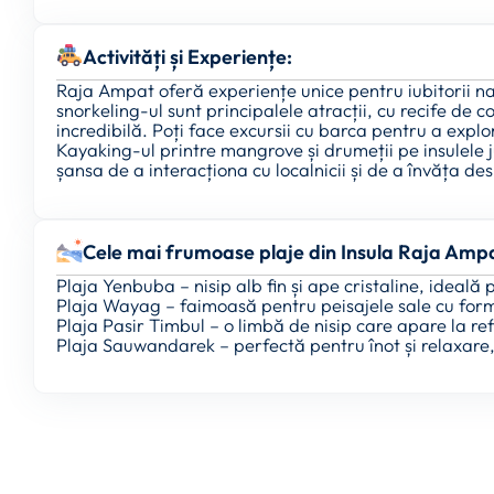
Activități și Experiențe:
Raja Ampat oferă experiențe unice pentru iubitorii natu
snorkeling-ul sunt principalele atracții, cu recife de 
incredibilă. Poți face excursii cu barca pentru a explor
Kayaking-ul printre mangrove și drumeții pe insulele j
șansa de a interacționa cu localnicii și de a învăța d
Cele mai frumoase plaje din Insula Raja Amp
Plaja Yenbuba – nisip alb fin și ape cristaline, ideală
Plaja Wayag – faimoasă pentru peisajele sale cu form
Plaja Pasir Timbul – o limbă de nisip care apare la re
Plaja Sauwandarek – perfectă pentru înot și relaxare, 