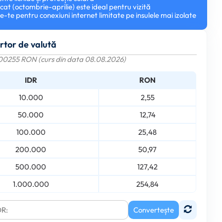
scat (octombrie-aprilie) este ideal pentru vizită
e-te pentru conexiuni internet limitate pe insulele mai izolate
rtor de valută
000255 RON (curs din data 08.08.2026)
IDR
RON
10.000
2,55
50.000
12,74
100.000
25,48
200.000
50,97
500.000
127,42
1.000.000
254,84
Convertește