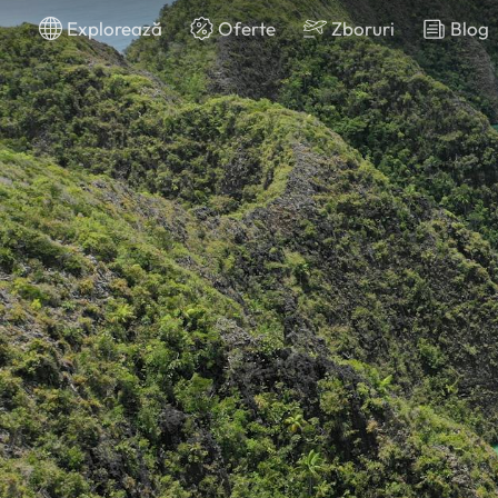
Explorează
Oferte
Zboruri
Blog