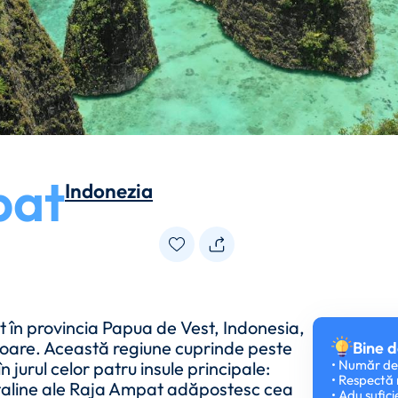
pat
Indonezia
 în provincia Papua de Vest, Indonesia,
toare. Această regiune cuprinde peste
Bine d
• Număr de
n jurul celor patru insule principale:
• Respectă 
staline ale Raja Ampat adăpostesc cea
• Adu sufici