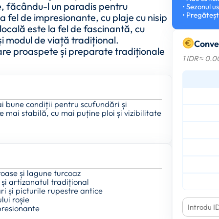
me, făcându-l un paradis pentru
• Sezonul u
• Pregăteșt
la fel de impresionante, cu plaje cu nisip
locală este la fel de fascinantă, cu
și modul de viață tradițional.
Conve
re proaspete și preparate tradiționale
1 IDR ≈ 0.
ai bune condiții pentru scufundări și
mai stabilă, cu mai puține ploi și vizibilitate
roase și lagune turcoaz
și artizanatul tradițional
i și picturile rupestre antice
lui roșie
presionante