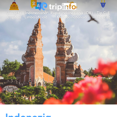
Jakarta
Indoneziană
Rupie indoneziană (IDR)
Tip C, F
Capitala
Limba oficială
Moneda națională
Tip priză