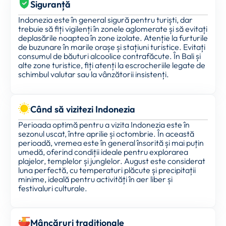
Siguranță
Indonezia este în general sigură pentru turiști, dar
trebuie să fiți vigilenți în zonele aglomerate și să evitați
deplasările noaptea în zone izolate. Atenție la furturile
de buzunare în marile orașe și stațiuni turistice. Evitați
consumul de băuturi alcoolice contrafăcute. În Bali și
alte zone turistice, fiți atenți la escrocheriile legate de
schimbul valutar sau la vânzătorii insistenți.
Când să vizitezi Indonezia
Perioada optimă pentru a vizita Indonezia este în
sezonul uscat, între aprilie și octombrie. În această
perioadă, vremea este în general însorită și mai puțin
umedă, oferind condiții ideale pentru explorarea
plajelor, templelor și junglelor. August este considerat
luna perfectă, cu temperaturi plăcute și precipitații
minime, ideală pentru activități în aer liber și
festivaluri culturale.
Mâncăruri tradiționale