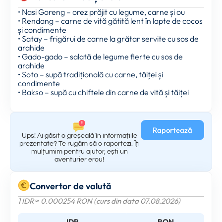
• Nasi Goreng – orez prăjit cu legume, carne și ou
• Rendang – carne de vită gătită lent în lapte de cocos
și condimente
• Satay – frigărui de carne la grătar servite cu sos de
arahide
• Gado-gado – salată de legume fierte cu sos de
arahide
• Soto – supă tradițională cu carne, tăiței și
condimente
• Bakso – supă cu chiftele din carne de vită și tăiței
Raportează
Ups! Ai găsit o greșeală în informațiile
prezentate? Te rugăm să o raportezi. Îți
mulțumim pentru ajutor, ești un
aventurier erou!
Convertor de valută
1 IDR ≈ 0.000254 RON (curs din data 07.08.2026)
IDR
RON