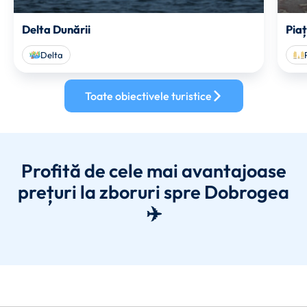
Delta Dunării
Pia
Delta
Toate obiectivele turistice
Profită de cele mai avantajoase
prețuri la zboruri spre Dobrogea
✈️