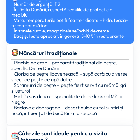
• Număr de urgență: 112
• În Delta Dunării, respectă regulile de protecție a
mediului
• Vara, temperaturile pot fi foarte ridicate – hidratează-
te corespunzător
• În zonele rurale, magazinele se închid devreme
• Bacșișul este apreciat, în general 5-10% în restaurante
Mâncăruri tradiționale
• Plachie de crap – preparat tradițional din pește,
specific Deltei Dunării
• Ciorbă de pește lipovenească – supă acră cu diverse
specii de pește de apă dulce
• Saramură de pește – pește fiert servit cu mămăligă
și usturoi
• Midii în sos de vin – specialitate de pe litoralul Mării
Negre
• Baclavale dobrogene – desert dulce cu foi subțiri și
nucă, influențat de bucătăria turcească
Câte zile sunt ideale pentru a vizita
Dobrogea ?