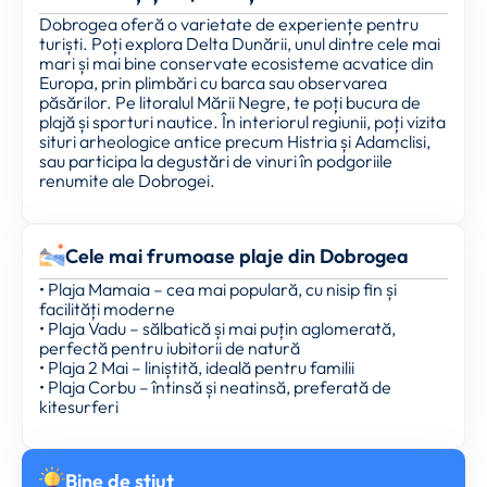
Dobrogea oferă o varietate de experiențe pentru
turiști. Poți explora Delta Dunării, unul dintre cele mai
mari și mai bine conservate ecosisteme acvatice din
Europa, prin plimbări cu barca sau observarea
păsărilor. Pe litoralul Mării Negre, te poți bucura de
plajă și sporturi nautice. În interiorul regiunii, poți vizita
situri arheologice antice precum Histria și Adamclisi,
sau participa la degustări de vinuri în podgoriile
renumite ale Dobrogei.
Cele mai frumoase plaje din Dobrogea
• Plaja Mamaia – cea mai populară, cu nisip fin și
facilități moderne
• Plaja Vadu – sălbatică și mai puțin aglomerată,
perfectă pentru iubitorii de natură
• Plaja 2 Mai – liniștită, ideală pentru familii
• Plaja Corbu – întinsă și neatinsă, preferată de
kitesurferi
Bine de ştiut