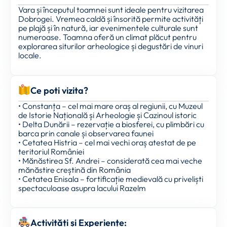
Vara și începutul toamnei sunt ideale pentru vizitarea
Dobrogei. Vremea caldă și însorită permite activități
pe plajă și în natură, iar evenimentele culturale sunt
numeroase. Toamna oferă un climat plăcut pentru
explorarea siturilor arheologice și degustări de vinuri
locale.
Ce poti vizita?
• Constanța – cel mai mare oraș al regiunii, cu Muzeul
de Istorie Națională și Arheologie și Cazinoul istoric
• Delta Dunării – rezervație a biosferei, cu plimbări cu
barca prin canale și observarea faunei
• Cetatea Histria – cel mai vechi oraș atestat de pe
teritoriul României
• Mănăstirea Sf. Andrei – considerată cea mai veche
mănăstire creștină din România
• Cetatea Enisala – fortificație medievală cu priveliști
spectaculoase asupra lacului Razelm
Activități și Experiențe: