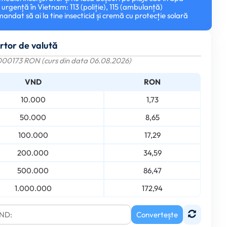
urgență în Vietnam: 113 (poliție), 115 (ambulanță)
mandat să ai la tine insecticid și cremă cu protecție solară
rtor de valută
000173 RON (curs din data 06.08.2026)
VND
RON
10.000
1,73
50.000
8,65
100.000
17,29
200.000
34,59
500.000
86,47
1.000.000
172,94
Convertește