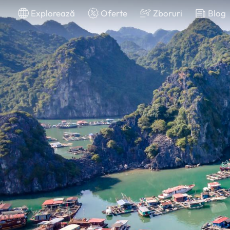
Explorează
Oferte
Zboruri
Blog