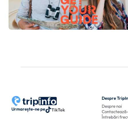
Despre TripI
Despre noi
Urmarește-ne pe
TikTok
Contactează
Întrebări fre