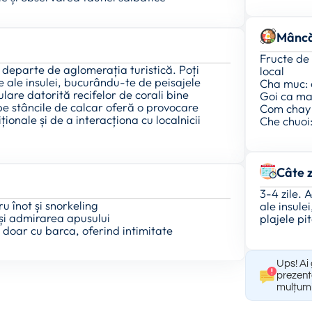
Mâncă
Fructe de 
 departe de aglomerația turistică. Poți
local
e ale insulei, bucurându-te de peisajele
Cha muc: c
lare datorită recifelor de corali bine
Goi ca ma
pe stâncile de calcar oferă o provocare
Com chay 
ționale și de a interacționa cu localnicii
Che chuoi:
Câte z
3-4 zile. 
ru înot și snorkeling
ale insule
 și admirarea apusului
plajele pi
e doar cu barca, oferind intimitate
Ups! Ai 
prezent
mulțumi