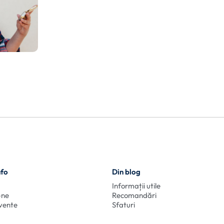
nfo
Din blog
Informații utile
-ne
Recomandări
cvente
Sfaturi