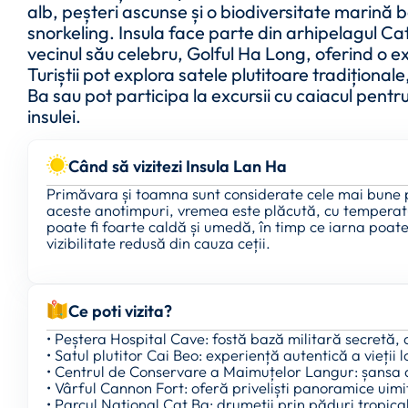
alb, peșteri ascunse și o biodiversitate marină 
snorkeling. Insula face parte din arhipelagul C
vecinul său celebru, Golful Ha Long, oferind o exp
Turiștii pot explora satele plutitoare tradițional
Ba sau pot participa la excursii cu caiacul pentr
insulei.
Când să vizitezi Insula Lan Ha
Primăvara și toamna sunt considerate cele mai bune p
aceste anotimpuri, vremea este plăcută, cu temperatu
poate fi foarte caldă și umedă, în timp ce iarna poat
vizibilitate redusă din cauza ceții.
Ce poti vizita?
• Peștera Hospital Cave: fostă bază militară secretă, 
• Satul plutitor Cai Beo: experiență autentică a vieții 
• Centrul de Conservare a Maimuțelor Langur: șansa 
• Vârful Cannon Fort: oferă priveliști panoramice uimi
• Parcul Național Cat Ba: drumeții prin păduri tropica