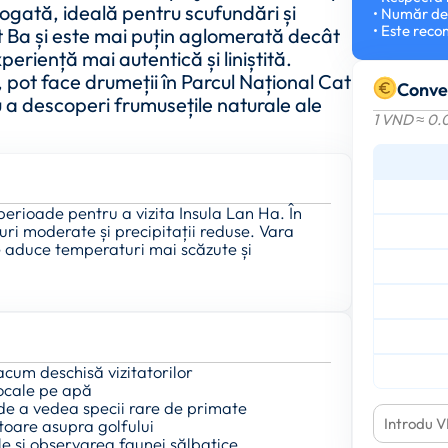
bogată, ideală pentru scufundări și
• Număr de 
• Este reco
at Ba și este mai puțin aglomerată decât
eriență mai autentică și liniștită.
e, pot face drumeții în Parcul Național Cat
Conve
u a descoperi frumusețile naturale ale
1 VND ≈ 0.
erioade pentru a vizita Insula Lan Ha. În
ri moderate și precipitații reduse. Vara
e aduce temperaturi mai scăzute și
acum deschisă vizitatorilor
locale pe apă
de a vedea specii rare de primate
toare asupra golfului
le și observarea faunei sălbatice