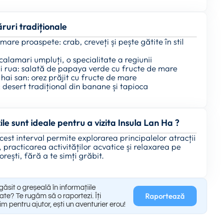
ruri tradiționale
mare proaspete: crab, creveți și pește gătite în stil
alamari umpluți, o specialitate a regiunii
i rua: salată de papaya verde cu fructe de mare
hai san: orez prăjit cu fructe de mare
 desert tradițional din banane și tapioca
ile sunt ideale pentru a vizita Insula Lan Ha ?
Acest interval permite explorarea principalelor atracții
i, practicarea activităților acvatice și relaxarea pe
torești, fără a te simți grăbit.
găsit o greșeală în informațiile
Raportează
ate? Te rugăm să o raportezi. Îți
m pentru ajutor, ești un aventurier erou!