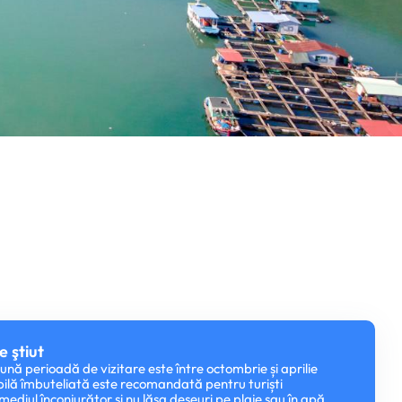
e ştiut
ună perioadă de vizitare este între octombrie și aprilie
ilă îmbuteliată este recomandată pentru turiști
mediul înconjurător și nu lăsa deșeuri pe plaje sau în apă