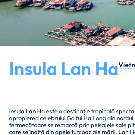
Insula Lan Ha
Viet
Insula Lan Ha este o destinație tropicală spectac
apropierea celebrului Golful Ha Long din nordul
fermecătoare se remarcă prin peisajele sale pit
care se înalță din apele turcoaz ale mării. Lan Ha 